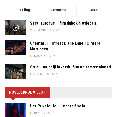
Trending
Comments
Latest
Šesti autobus – film dubokih osjećaja
NOVEMBER 23, 2022
Unfaithful – strast Diane Lane i Oliviera
Martineza
JANUARY 22, 2023
Stric – najbolji hrvatski film od samostalnosti
DECEMBER 2, 2022
POSLJEDNJE VIJESTI
Her Private Hell – opera života
JULY 30, 2026