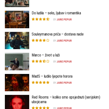
Do ludila – seks, ljubav i romantika
BY
JURE PEPUR
Souleymanova priča – dostava nade
BY
JURE PEPUR
Marco – život u laži
BY
JURE PEPUR
MadS – ludilo ljepote horora
BY
JURE PEPUR
Red Rooms – koliko smo opsjednuti (serijskim)
ubojicama
BY
JURE PEPUR