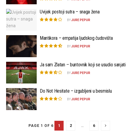
Uvijek postoji sutra – snaga žena
BY
JURE PEPUR
Mantikora – empatija ljudskog čudovišta
BY
JURE PEPUR
Ja sam Zlatan – buntovnik koji se usudio sanjati
BY
JURE PEPUR
Do Not Hesitate – izgubljeni u besmislu
BY
JURE PEPUR
1
2
…
6
PAGE 1 OF 6