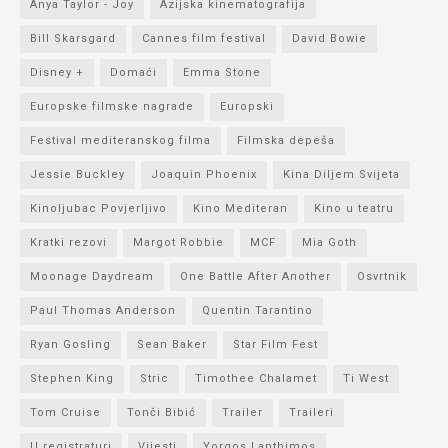
Anya Taylor - Joy
Azijska kinematografija
Bill Skarsgard
Cannes film festival
David Bowie
Disney +
Domaći
Emma Stone
Europske filmske nagrade
Europski
Festival mediteranskog filma
Filmska depeša
Jessie Buckley
Joaquin Phoenix
Kina Diljem Svijeta
Kinoljubac Povjerljivo
Kino Mediteran
Kino u teatru
Kratki rezovi
Margot Robbie
MCF
Mia Goth
Moonage Daydream
One Battle After Another
Osvrtnik
Paul Thomas Anderson
Quentin Tarantino
Ryan Gosling
Sean Baker
Star Film Fest
Stephen King
Stric
Timothee Chalamet
Ti West
Tom Cruise
Tonči Bibić
Trailer
Traileri
U registraturi
Vijesti
Yorgos Lanthimos