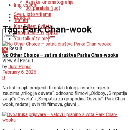
Azijska kinematografija
Impressum
30. paralela (jug)
Sve u isto vrijeme
Potpora
Traileri
Kina Diljem Svijeta
Tag:
Park Chan-wook
Kinoljubac Povjerljivo
You talkin’ to me?
No Result
No Other Choice – satira društva Parka Chan-wooka
View All Result
by
Jure Pepur
February 6, 2026
0
Na listi mojih omiljenih filmskih trilogija visoko mjesto
zauzima „trilogija osvete“, odnosno filmovi „Oldboy, „Simpatija
za gđu Osvetu“ i „Simpatija za gospodina Osvetu“. Park Chan-
wook, redatelj svih tih filmova, glavni ...