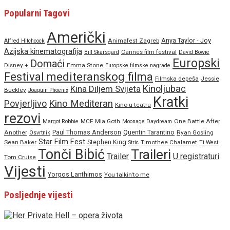
Popularni Tagovi
Američki
Anya Taylor - Joy
Animafest Zagreb
Alfred Hitchcock
Azijska kinematografija
Cannes film festival
Bill Skarsgard
David Bowie
Europski
Domaći
Disney +
Emma Stone
Europske filmske nagrade
Festival mediteranskog filma
Filmska depeša
Jessie
Kinoljubac
Kina Diljem Svijeta
Buckley
Joaquin Phoenix
Kratki
Povjerljivo
Kino Mediteran
Kino u teatru
rezovi
MCF
Mia Goth
One Battle After
Margot Robbie
Moonage Daydream
Paul Thomas Anderson
Quentin Tarantino
Another
Ryan Gosling
Osvrtnik
Star Film Fest
Stephen King
Sean Baker
Timothee Chalamet
Stric
Ti West
Tonči Bibić
Traileri
Trailer
U registraturi
Tom Cruise
Vijesti
Yorgos Lanthimos
You talkin'to me
Posljednje vijesti