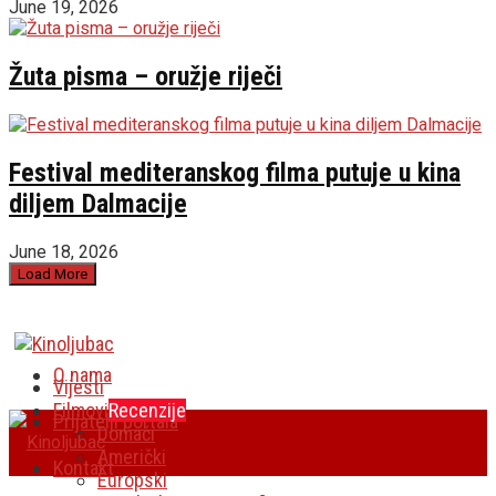
June 19, 2026
Žuta pisma – oružje riječi
Festival mediteranskog filma putuje u kina
diljem Dalmacije
June 18, 2026
Load More
O nama
Vijesti
Filmovi
Recenzije
Prijatelji portala
Domaći
Američki
Kontakt
Europski