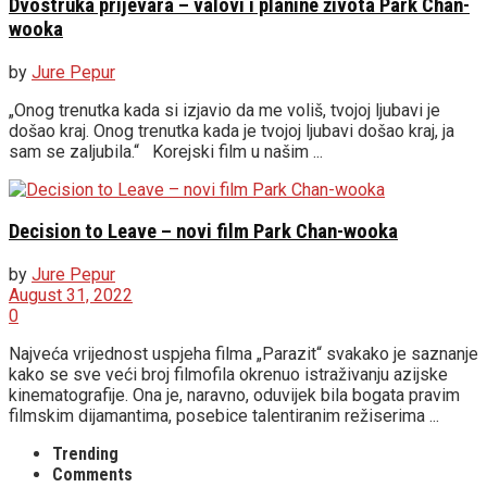
Dvostruka prijevara – valovi i planine života Park Chan-
wooka
by
Jure Pepur
„Onog trenutka kada si izjavio da me voliš, tvojoj ljubavi je
došao kraj. Onog trenutka kada je tvojoj ljubavi došao kraj, ja
sam se zaljubila.“ Korejski film u našim ...
Decision to Leave – novi film Park Chan-wooka
by
Jure Pepur
August 31, 2022
0
Najveća vrijednost uspjeha filma „Parazit“ svakako je saznanje
kako se sve veći broj filmofila okrenuo istraživanju azijske
kinematografije. Ona je, naravno, oduvijek bila bogata pravim
filmskim dijamantima, posebice talentiranim režiserima ...
Trending
Comments