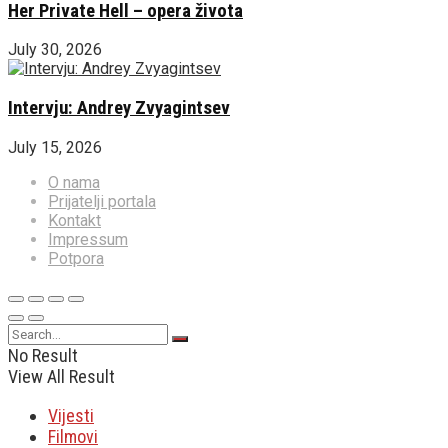
Her Private Hell – opera života
July 30, 2026
Intervju: Andrey Zvyagintsev
July 15, 2026
O nama
Prijatelji portala
Kontakt
Impressum
Potpora
No Result
View All Result
Vijesti
Filmovi