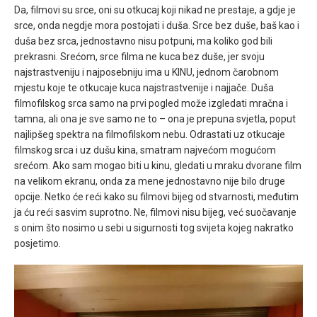
Da, filmovi su srce, oni su otkucaj koji nikad ne prestaje, a gdje je
srce, onda negdje mora postojati i duša. Srce bez duše, baš kao i
duša bez srca, jednostavno nisu potpuni, ma koliko god bili
prekrasni. Srećom, srce filma ne kuca bez duše, jer svoju
najstrastveniju i najposebniju ima u KINU, jednom čarobnom
mjestu koje te otkucaje kuca najstrastvenije i najjače. Duša
filmofilskog srca samo na prvi pogled može izgledati mračna i
tamna, ali ona je sve samo ne to – ona je prepuna svjetla, poput
najlipšeg spektra na filmofilskom nebu. Odrastati uz otkucaje
filmskog srca i uz dušu kina, smatram najvećom mogućom
srećom. Ako sam mogao biti u kinu, gledati u mraku dvorane film
na velikom ekranu, onda za mene jednostavno nije bilo druge
opcije. Netko će reći kako su filmovi bijeg od stvarnosti, međutim
ja ću reći sasvim suprotno. Ne, filmovi nisu bijeg, već suočavanje
s onim što nosimo u sebi u sigurnosti tog svijeta kojeg nakratko
posjetimo.