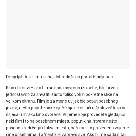
Dragi ljubitelji filma i kina, dobrodošli na portal Kinoljubac.
Kino i filmovi – ako bih se sada osvrnuo iza sebe, bilo bi vrlo
jednostavno za shvatiti zašto toliko volim pokretne slike na
velikom ekranu. Film je za mene uvijek bio poput posebnog
jezika, nešto poput zbirke riječi koja se ne uči u školi, već koja se
osjeća u mraku kino dvorane. Vrijeme koje provedete gledajući
neki film i to na posebnom mjestu poput kina, stvara nešto
posebno radi čega i takva mjesta, baš kao i to provedeno vrijeme
čine posebnima. To ‘nešto’ je zapravo sve. Ako bi me sada pitali