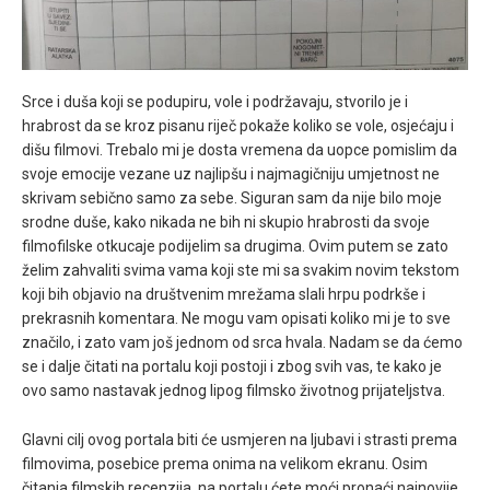
Srce i duša koji se podupiru, vole i podržavaju, stvorilo je i
hrabrost da se kroz pisanu riječ pokaže koliko se vole, osjećaju i
dišu filmovi. Trebalo mi je dosta vremena da uopce pomislim da
svoje emocije vezane uz najlipšu i najmagičniju umjetnost ne
skrivam sebično samo za sebe. Siguran sam da nije bilo moje
srodne duše, kako nikada ne bih ni skupio hrabrosti da svoje
filmofilske otkucaje podijelim sa drugima. Ovim putem se zato
želim zahvaliti svima vama koji ste mi sa svakim novim tekstom
koji bih objavio na društvenim mrežama slali hrpu podrkše i
prekrasnih komentara. Ne mogu vam opisati koliko mi je to sve
značilo, i zato vam još jednom od srca hvala. Nadam se da ćemo
se i dalje čitati na portalu koji postoji i zbog svih vas, te kako je
ovo samo nastavak jednog lipog filmsko životnog prijateljstva.
Glavni cilj ovog portala biti će usmjeren na ljubavi i strasti prema
filmovima, posebice prema onima na velikom ekranu. Osim
čitanja filmskih recenzija, na portalu ćete moći pronaći najnovije