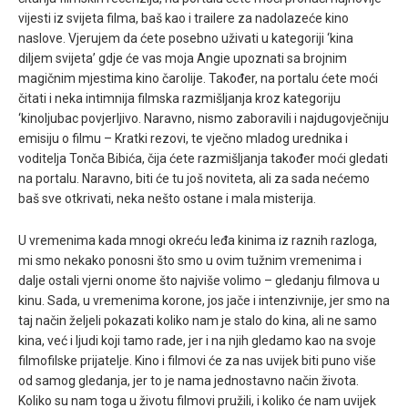
vijesti iz svijeta filma, baš kao i trailere za nadolazeće kino
naslove. Vjerujem da ćete posebno uživati u kategoriji ‘kina
diljem svijeta’ gdje će vas moja Angie upoznati sa brojnim
magičnim mjestima kino čarolije. Također, na portalu ćete moći
čitati i neka intimnija filmska razmišljanja kroz kategoriju
‘kinoljubac povjerljivo. Naravno, nismo zaboravili i najdugovječniju
emisiju o filmu – Kratki rezovi, te vječno mladog urednika i
voditelja Tonča Bibića, čija ćete razmišljanja također moći gledati
na portalu. Naravno, biti će tu još noviteta, ali za sada nećemo
baš sve otkrivati, neka nešto ostane i mala misterija.
U vremenima kada mnogi okreću leđa kinima iz raznih razloga,
mi smo nekako ponosni što smo u ovim tužnim vremenima i
dalje ostali vjerni onome što najviše volimo – gledanju filmova u
kinu. Sada, u vremenima korone, jos jače i intenzivnije, jer smo na
taj način željeli pokazati koliko nam je stalo do kina, ali ne samo
kina, već i ljudi koji tamo rade, jer i na njih gledamo kao na svoje
filmofilske prijatelje. Kino i filmovi će za nas uvijek biti puno više
od samog gledanja, jer to je nama jednostavno način života.
Koliko su nam toga u životu filmovi pružili, i koliko će nam uvijek