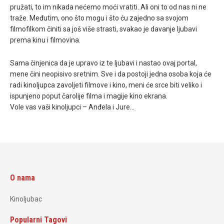
pružati, to im nikada nećemo moći vratiti. Ali oni to od nas ni ne
traže. Međutim, ono što mogu i što ću zajedno sa svojom
filmofilkom činiti sa još više strasti, svakao je davanje ljubavi
prema kinu i filmovina.
Sama činjenica da je upravo iz te ljubavi i nastao ovaj portal,
mene čini neopisivo sretnim. Sve i da postoji jedna osoba koja će
radi kinoljupca zavoljeti filmove i kino, meni će srce biti veliko i
ispunjeno poput čarolije filma i magije kino ekrana.
Vole vas vaši kinoljupci – Anđela i Jure…
O nama
Kinoljubac
Popularni Tagovi