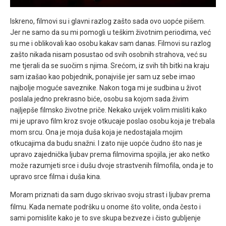
Iskreno, filmovi su i glavni razlog zašto sada ovo uopće pišem.
Jer ne samo da su mi pomogli u teškim životnim periodima, već
su me i oblikovali kao osobu kakav sam danas. Filmovi su razlog
zašto nikada nisam posustao od svih osobnih strahova, već su
me tjerali da se suočim s njima. Srećom, iz svih tih bitki na kraju
sam izašao kao pobjednik, ponajviše jer sam uz sebe imao
najbolje moguće saveznike. Nakon toga mi je sudbina u život
poslala jedno prekrasno biće, osobu sa kojom sada živim
najljepše filmsko životne priče. Nekako uvijek volim misliti kako
mi je upravo film kroz svoje otkucaje poslao osobu koja je trebala
mom srcu. Ona je moja duša koja je nedostajala mojim
otkucajima da budu snažni. I zato nije uopće čudno što nas je
upravo zajednička ljubav prema filmovima spojila, jer ako netko
može razumjeti srce i dušu dvoje strastvenih filmofila, onda je to
upravo srce filma i duša kina.
Moram priznati da sam dugo skrivao svoju strast i ljubav prema
filmu. Kada nemate podršku u onome što volite, onda često i
sami pomislite kako je to sve skupa bezveze i čisto gubljenje