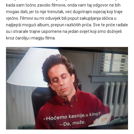
kada sam točno zavolio filmove, onda vam taj odgovor ne bih
mogao dati, jer to nije trenutak, već dugotrajni osjećaj koji traje
vječno. Filmovi su mi oduvijek bili poput sakupljanja sličica u
najljepši mogući album, prepun različitih priča. Sve te priče rađale
su i stvarale trajne uspomene na jedan svijet koji smo doživjeli
kroz čaroliju i magiju filma.