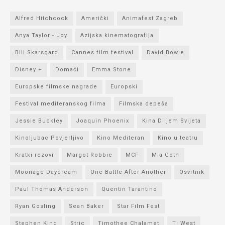
Alfred Hitchcock
Američki
Animafest Zagreb
Anya Taylor - Joy
Azijska kinematografija
Bill Skarsgard
Cannes film festival
David Bowie
Disney +
Domaći
Emma Stone
Europske filmske nagrade
Europski
Festival mediteranskog filma
Filmska depeša
Jessie Buckley
Joaquin Phoenix
Kina Diljem Svijeta
Kinoljubac Povjerljivo
Kino Mediteran
Kino u teatru
Kratki rezovi
Margot Robbie
MCF
Mia Goth
Moonage Daydream
One Battle After Another
Osvrtnik
Paul Thomas Anderson
Quentin Tarantino
Ryan Gosling
Sean Baker
Star Film Fest
Stephen King
Stric
Timothee Chalamet
Ti West