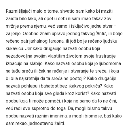
Razmišljajući malo o tome, shvatio sam kako bi mrziti
zaista bilo lako, ali opet u sebi nisam imao takav zov
mržnje prema njemu, već samo i isključivo jednu stvar –
žaljenje. Osobno znam upravo jednog takvog ‘Antu’, ili bolje
rečeno patrijarhalnog faraona, ili još bolje rečeno ljudsku
kukavicu. Jer kako drugačije nazvati osobu koja
nezadovoljna svojim vlastitim životom svoje frustracije
izbacuje na slabije. Kako nazvati osobu koja je ljubomorna
na tuđu sreću ili čak na rađanje i stvaranje te sreće, i koja
bi bila najsretnija da ta sreća ne postoji? Kako drugačije
nazvati pohlepu i bahatost bez ikakvog pokrića? Kako
nazvati osobu koja sve gleda kroz korist? Kako nazvati
osobu koja ti može pomoći, i koja ne samo da to ne čini,
već radi sve suprotno do toga. Da, mogli bismo takvu
osobu nazvati raznim imenima, a mogli bismo je, baš kako
sam rekao, jednostavno žaliti.