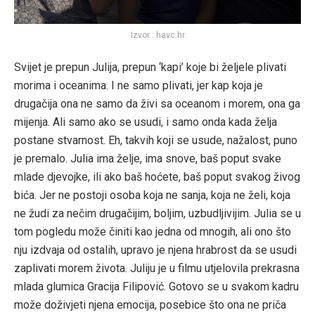
Izvor : havc.hr
Svijet je prepun Julija, prepun ‘kapi’ koje bi željele plivati
morima i oceanima. I ne samo plivati, jer kap koja je
drugačija ona ne samo da živi sa oceanom i morem, ona ga
mijenja. Ali samo ako se usudi, i samo onda kada želja
postane stvarnost. Eh, takvih koji se usude, nažalost, puno
je premalo. Julia ima želje, ima snove, baš poput svake
mlade djevojke, ili ako baš hoćete, baš poput svakog živog
bića. Jer ne postoji osoba koja ne sanja, koja ne želi, koja
ne žudi za nečim drugačijim, boljim, uzbudljivijim. Julia se u
tom pogledu može činiti kao jedna od mnogih, ali ono što
nju izdvaja od ostalih, upravo je njena hrabrost da se usudi
zaplivati morem života. Juliju je u filmu utjelovila prekrasna
mlada glumica Gracija Filipović. Gotovo se u svakom kadru
može doživjeti njena emocija, posebice što ona ne priča