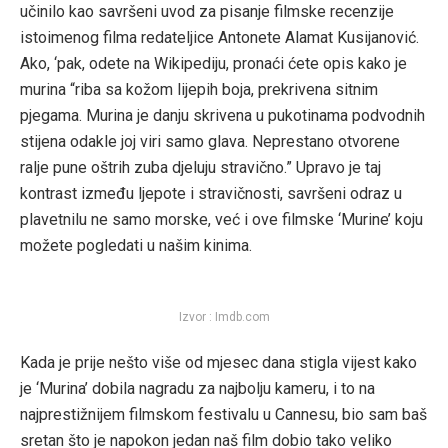
učinilo kao savršeni uvod za pisanje filmske recenzije
istoimenog filma redateljice Antonete Alamat Kusijanović.
Ako, ‘pak, odete na Wikipediju, pronaći ćete opis kako je
murina “riba sa kožom lijepih boja, prekrivena sitnim
pjegama. Murina je danju skrivena u pukotinama podvodnih
stijena odakle joj viri samo glava. Neprestano otvorene
ralje pune oštrih zuba djeluju stravično.” Upravo je taj
kontrast između ljepote i stravičnosti, savršeni odraz u
plavetnilu ne samo morske, već i ove filmske ‘Murine’ koju
možete pogledati u našim kinima.
Izvor : Imdb.com
Kada je prije nešto više od mjesec dana stigla vijest kako
je ‘Murina’ dobila nagradu za najbolju kameru, i to na
najprestižnijem filmskom festivalu u Cannesu, bio sam baš
sretan što je napokon jedan naš film dobio tako veliko