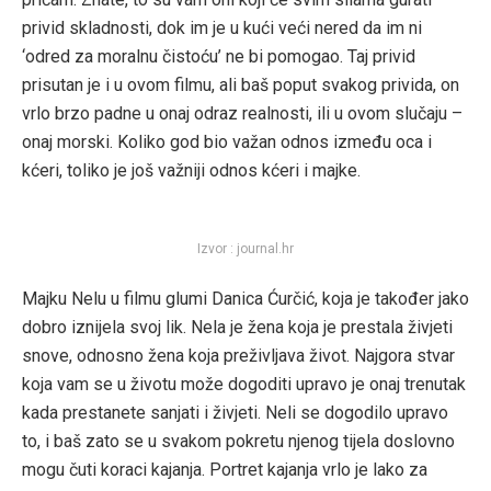
privid skladnosti, dok im je u kući veći nered da im ni
‘odred za moralnu čistoću’ ne bi pomogao. Taj privid
prisutan je i u ovom filmu, ali baš poput svakog privida, on
vrlo brzo padne u onaj odraz realnosti, ili u ovom slučaju –
onaj morski. Koliko god bio važan odnos između oca i
kćeri, toliko je još važniji odnos kćeri i majke.
Izvor : journal.hr
Majku Nelu u filmu glumi Danica Ćurčić, koja je također jako
dobro iznijela svoj lik. Nela je žena koja je prestala živjeti
snove, odnosno žena koja preživljava život. Najgora stvar
koja vam se u životu može dogoditi upravo je onaj trenutak
kada prestanete sanjati i živjeti. Neli se dogodilo upravo
to, i baš zato se u svakom pokretu njenog tijela doslovno
mogu čuti koraci kajanja. Portret kajanja vrlo je lako za