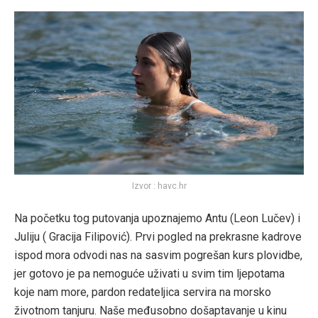
Izvor : havc.hr
Na početku tog putovanja upoznajemo Antu (Leon Lučev) i
Juliju ( Gracija Filipović). Prvi pogled na prekrasne kadrove
ispod mora odvodi nas na sasvim pogrešan kurs plovidbe,
jer gotovo je pa nemoguće uživati u svim tim ljepotama
koje nam more, pardon redateljica servira na morsko
životnom tanjuru. Naše međusobno došaptavanje u kinu