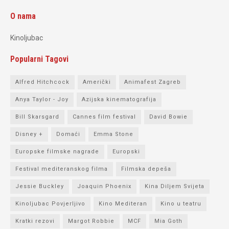
O nama
Kinoljubac
Popularni Tagovi
Alfred Hitchcock
Američki
Animafest Zagreb
Anya Taylor - Joy
Azijska kinematografija
Bill Skarsgard
Cannes film festival
David Bowie
Disney +
Domaći
Emma Stone
Europske filmske nagrade
Europski
Festival mediteranskog filma
Filmska depeša
Jessie Buckley
Joaquin Phoenix
Kina Diljem Svijeta
Kinoljubac Povjerljivo
Kino Mediteran
Kino u teatru
Kratki rezovi
Margot Robbie
MCF
Mia Goth