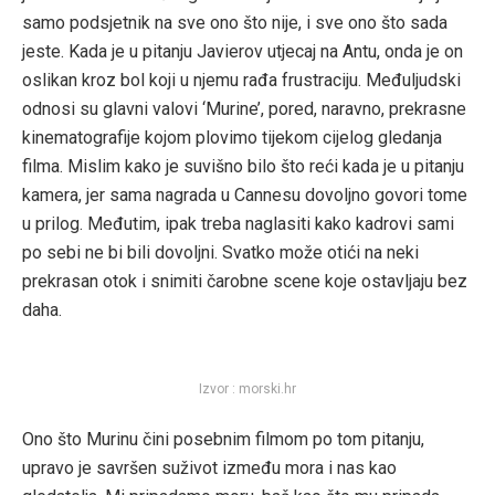
samo podsjetnik na sve ono što nije, i sve ono što sada
jeste. Kada je u pitanju Javierov utjecaj na Antu, onda je on
oslikan kroz bol koji u njemu rađa frustraciju. Međuljudski
odnosi su glavni valovi ‘Murine’, pored, naravno, prekrasne
kinematografije kojom plovimo tijekom cijelog gledanja
filma. Mislim kako je suvišno bilo što reći kada je u pitanju
kamera, jer sama nagrada u Cannesu dovoljno govori tome
u prilog. Međutim, ipak treba naglasiti kako kadrovi sami
po sebi ne bi bili dovoljni. Svatko može otići na neki
prekrasan otok i snimiti čarobne scene koje ostavljaju bez
daha.
Izvor : morski.hr
Ono što Murinu čini posebnim filmom po tom pitanju,
upravo je savršen suživot između mora i nas kao