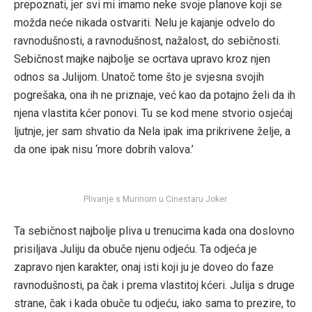
prepoznati, jer svi mi imamo neke svoje planove koji se
možda neće nikada ostvariti. Nelu je kajanje odvelo do
ravnodušnosti, a ravnodušnost, nažalost, do sebičnosti.
Sebičnost majke najbolje se ocrtava upravo kroz njen
odnos sa Julijom. Unatoč tome što je svjesna svojih
pogrešaka, ona ih ne priznaje, već kao da potajno želi da ih
njena vlastita kćer ponovi. Tu se kod mene stvorio osjećaj
ljutnje, jer sam shvatio da Nela ipak ima prikrivene želje, a
da one ipak nisu ‘more dobrih valova.’
Plivanje s Murinom u Cinestaru Joker.
Ta sebičnost najbolje pliva u trenucima kada ona doslovno
prisiljava Juliju da obuče njenu odjeću. Ta odjeća je
zapravo njen karakter, onaj isti koji ju je doveo do faze
ravnodušnosti, pa čak i prema vlastitoj kćeri. Julija s druge
strane, čak i kada obuče tu odjeću, iako sama to prezire, to