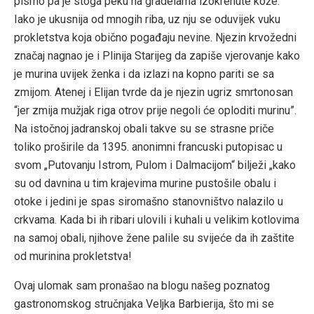
pismo pa je stoga peku na gradelama izokrenute kože.
Iako je ukusnija od mnogih riba, uz nju se oduvijek vuku
prokletstva koja obično pogađaju nevine. Njezin krvožedni
značaj nagnao je i Plinija Starijeg da zapiše vjerovanje kako
je murina uvijek ženka i da izlazi na kopno pariti se sa
zmijom. Atenej i Elijan tvrde da je njezin ugriz smrtonosan
“jer zmija mužjak riga otrov prije negoli će oploditi murinu”.
Na istočnoj jadranskoj obali takve su se strasne priče
toliko proširile da 1395. anonimni francuski putopisac u
svom „Putovanju Istrom, Pulom i Dalmacijom“ bilježi „kako
su od davnina u tim krajevima murine pustošile obalu i
otoke i jedini je spas siromašno stanovništvo nalazilo u
crkvama. Kada bi ih ribari ulovili i kuhali u velikim kotlovima
na samoj obali, njihove žene palile su svijeće da ih zaštite
od murinina prokletstva!
Ovaj ulomak sam pronašao na blogu našeg poznatog
gastronomskog stručnjaka Veljka Barbierija, što mi se