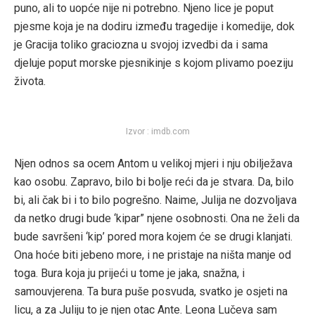
puno, ali to uopće nije ni potrebno. Njeno lice je poput
pjesme koja je na dodiru između tragedije i komedije, dok
je Gracija toliko graciozna u svojoj izvedbi da i sama
djeluje poput morske pjesnikinje s kojom plivamo poeziju
života.
Izvor : imdb.com
Njen odnos sa ocem Antom u velikoj mjeri i nju obilježava
kao osobu. Zapravo, bilo bi bolje reći da je stvara. Da, bilo
bi, ali čak bi i to bilo pogrešno. Naime, Julija ne dozvoljava
da netko drugi bude ‘kipar” njene osobnosti. Ona ne želi da
bude savršeni ‘kip’ pored mora kojem će se drugi klanjati.
Ona hoće biti jebeno more, i ne pristaje na ništa manje od
toga. Bura koja ju prijeći u tome je jaka, snažna, i
samouvjerena. Ta bura puše posvuda, svatko je osjeti na
licu, a za Juliju to je njen otac Ante. Leona Lučeva sam