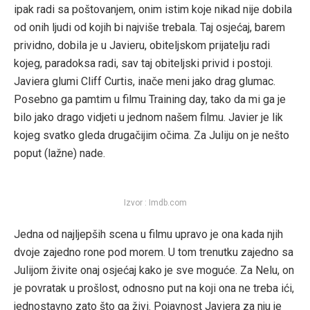
ipak radi sa poštovanjem, onim istim koje nikad nije dobila
od onih ljudi od kojih bi najviše trebala. Taj osjećaj, barem
prividno, dobila je u Javieru, obiteljskom prijatelju radi
kojeg, paradoksa radi, sav taj obiteljski privid i postoji.
Javiera glumi Cliff Curtis, inače meni jako drag glumac.
Posebno ga pamtim u filmu Training day, tako da mi ga je
bilo jako drago vidjeti u jednom našem filmu. Javier je lik
kojeg svatko gleda drugačijim očima. Za Juliju on je nešto
poput (lažne) nade.
Izvor : Imdb.com
Jedna od najljepših scena u filmu upravo je ona kada njih
dvoje zajedno rone pod morem. U tom trenutku zajedno sa
Julijom živite onaj osjećaj kako je sve moguće. Za Nelu, on
je povratak u prošlost, odnosno put na koji ona ne treba ići,
jednostavno zato što ga živi. Pojavnost Javiera za nju je