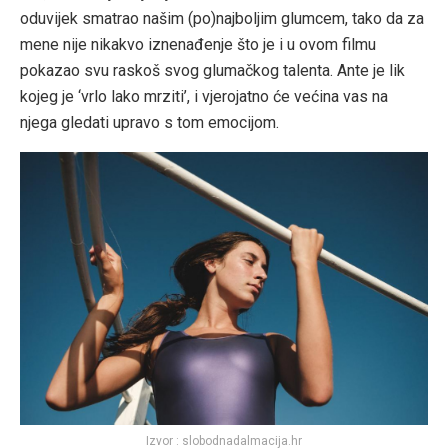
oduvijek smatrao našim (po)najboljim glumcem, tako da za
mene nije nikakvo iznenađenje što je i u ovom filmu
pokazao svu raskoš svog glumačkog talenta. Ante je lik
kojeg je ‘vrlo lako mrziti’, i vjerojatno će većina vas na
njega gledati upravo s tom emocijom.
Izvor : slobodnadalmacija.hr