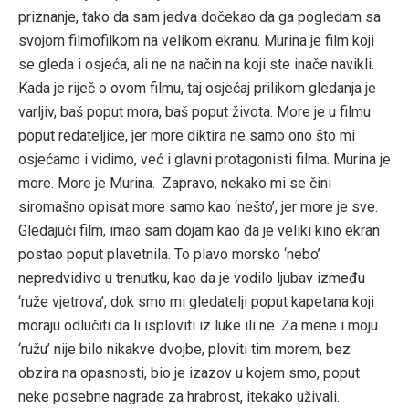
priznanje, tako da sam jedva dočekao da ga pogledam sa
svojom filmofilkom na velikom ekranu. Murina je film koji
se gleda i osjeća, ali ne na način na koji ste inače navikli.
Kada je riječ o ovom filmu, taj osjećaj prilikom gledanja je
varljiv, baš poput mora, baš poput života. More je u filmu
poput redateljice, jer more diktira ne samo ono što mi
osjećamo i vidimo, već i glavni protagonisti filma. Murina je
more. More je Murina. Zapravo, nekako mi se čini
siromašno opisat more samo kao ‘nešto’, jer more je sve.
Gledajući film, imao sam dojam kao da je veliki kino ekran
postao poput plavetnila. To plavo morsko ‘nebo’
nepredvidivo u trenutku, kao da je vodilo ljubav između
‘ruže vjetrova’, dok smo mi gledatelji poput kapetana koji
moraju odlučiti da li isploviti iz luke ili ne. Za mene i moju
‘ružu’ nije bilo nikakve dvojbe, ploviti tim morem, bez
obzira na opasnosti, bio je izazov u kojem smo, poput
neke posebne nagrade za hrabrost, itekako uživali.