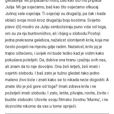
gledatelja. Mi pripadamo moru, baš kao što mu pripada
Julija. Mi ga osjećamo, baš kao što osjećamo otkucaj
Julinoj vala osjećaja. Ti osjećaji su drugačiji, pa čak i kada
oblači svoje misli kroz drugačiju boju kostima. Svijetlo
plavo i(li) modro za Juliju simboliziraju puno više od toga,
oni su za nju buntovništvo, ali i bijeg u slobodu.Postoji
jedna prekrasna galebica, nažalost slomljenih krila, koja me
često posjeti na mjestu gdje radim. Nažalost, krilo joj je
trajno oštećeno, i uvijek mi bude teško kad je vidim kako
pokušava poletjeti. Da, dobiva ona hranu i pažnju svih nas,
ali znam da to nije dovoljno. Ona želi letjeti, želi imati i
osjetiti slobodu. I baš zato je tužno gledati tako jedno
maleno živo biće i znati kako se to nikada neće dogoditi. A
znate što je još gore od toga? Imati zdrava krila i ne
poželjeti imati slobodu. I zato, letite, plivajte, ronite, živite i
budite slobodni. Ulovite svoju filmsko životnu ‘Murinu’, i ne
dozvolite nikome da vas u tome spriječi.