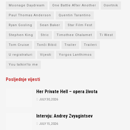
Moonage Daydream
One Battle After Another
Osvrtnik
Paul Thomas Anderson
Quentin Tarantino
Ryan Gosling
Sean Baker
Star Film Fest
Stephen King
Stric
Timothee Chalamet
Ti West
Tom Cruise
Tonči Bibić
Trailer
Traileri
U registraturi
Vijesti
Yorgos Lanthimos
You talkin'to me
Posljednje vijesti
Her Private Hell – opera života
JULY 30, 2026
Intervju: Andrey Zvyagintsev
JULY 15, 2026