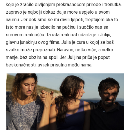
koje je zračilo divljenjem prekrasnoćom prirode i trenutka,
zapravo je najbolji dokaz da je more uspjelo u svom
naumu. Jer dok smo se mi divili ljepoti, treptajem oka to
isto more nas je izbacilo na pučinu i suočilo nas sa
surovom realnošću. Ta ista realnost udarila je i Juliju,
glavnu junakinju ovog filma. Julia je cura u kojoj se baš
svatko može prepoznati. Naravno, netko više, a netko
manje, bez obzira na spol. Jer Julijina priča je poput
beskonačnosti, uvijek prisutna među nama.