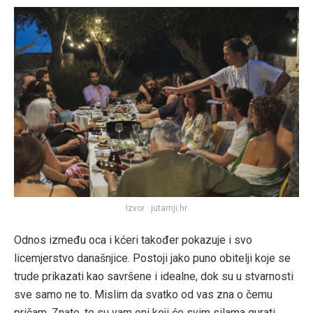
Izvor : jutarnji.hr
Odnos između oca i kćeri također pokazuje i svo
licemjerstvo današnjice. Postoji jako puno obitelji koje se
trude prikazati kao savršene i idealne, dok su u stvarnosti
sve samo ne to. Mislim da svatko od vas zna o čemu
pričam. Znate, to su vam oni koji će svim silama gurati