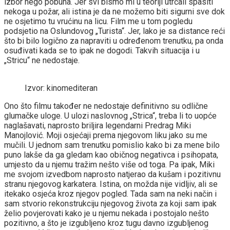
izbor nego pobuna. Jer svi bismo mi u teoriji utrčali spasiti
nekoga u požar, ali istina je da ne možemo biti sigurni sve dok
ne osjetimo tu vrućinu na licu. Film me u tom pogledu
podsjetio na Oslundovog „Turista“. Jer, lako je sa distance reći
što bi bilo logično za napraviti u određenom trenutku, pa onda
osuđivati kada se to ipak ne dogodi. Takvih situacija i u
„Stricu“ ne nedostaje.
Izvor: kinomediteran
Ono što filmu također ne nedostaje definitivno su odlične
glumačke uloge. U ulozi naslovnog „Strica“, treba li to uopće
naglašavati, naprosto briljira legendarni Predrag Miki
Manojlović. Moji osjećaji prema njegovom liku jako su me
mučili. U jednom sam trenutku pomislio kako bi za mene bilo
puno lakše da ga gledam kao običnog negativca i psihopata,
umjesto da u njemu tražim nešto više od toga. Pa ipak, Miki
me svojom izvedbom naprosto natjerao da kušam i pozitivnu
stranu njegovog karkatera. Istina, on možda nije vidljiv, ali se
itekako osjeća kroz njegov pogled. Tada sam na neki način i
sam stvorio rekonstrukciju njegovog života za koji sam ipak
želio povjerovati kako je u njemu nekada i postojalo nešto
pozitivno, a što je izgubljeno kroz tugu davno izgubljenog