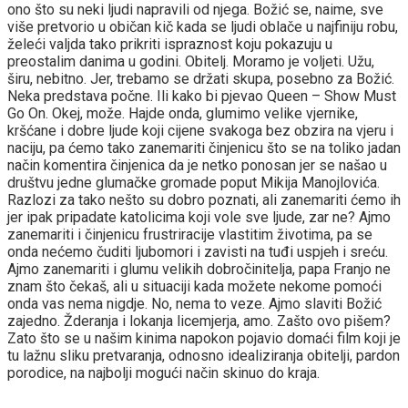
ono što su neki ljudi napravili od njega. Božić se, naime, sve
više pretvorio u običan kič kada se ljudi oblače u najfiniju robu,
želeći valjda tako prikriti ispraznost koju pokazuju u
preostalim danima u godini. Obitelj. Moramo je voljeti. Užu,
širu, nebitno. Jer, trebamo se držati skupa, posebno za Božić.
Neka predstava počne. Ili kako bi pjevao Queen – Show Must
Go On. Okej, može. Hajde onda, glumimo velike vjernike,
kršćane i dobre ljude koji cijene svakoga bez obzira na vjeru i
naciju, pa ćemo tako zanemariti činjenicu što se na toliko jadan
način komentira činjenica da je netko ponosan jer se našao u
društvu jedne glumačke gromade poput Mikija Manojlovića.
Razlozi za tako nešto su dobro poznati, ali zanemariti ćemo ih
jer ipak pripadate katolicima koji vole sve ljude, zar ne? Ajmo
zanemariti i činjenicu frustriracije vlastitim životima, pa se
onda nećemo čuditi ljubomori i zavisti na tuđi uspjeh i sreću.
Ajmo zanemariti i glumu velikih dobročinitelja, papa Franjo ne
znam što čekaš, ali u situaciji kada možete nekome pomoći
onda vas nema nigdje. No, nema to veze. Ajmo slaviti Božić
zajedno. Žderanja i lokanja licemjerja, amo. Zašto ovo pišem?
Zato što se u našim kinima napokon pojavio domaći film koji je
tu lažnu sliku pretvaranja, odnosno idealiziranja obitelji, pardon
porodice, na najbolji mogući način skinuo do kraja.