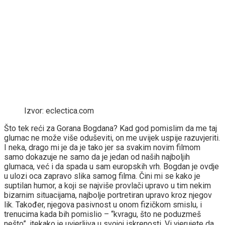
Izvor: eclectica.com
Što tek reći za Gorana Bogdana? Kad god pomislim da me taj
glumac ne može više oduševiti, on me uvijek uspije razuvjeriti.
I neka, drago mi je da je tako jer sa svakim novim filmom
samo dokazuje ne samo da je jedan od naših najboljih
glumaca, već i da spada u sam europskih vrh. Bogdan je ovdje
u ulozi oca zapravo slika samog filma. Čini mi se kako je
suptilan humor, a koji se najviše provlači upravo u tim nekim
bizarnim situacijama, najbolje portretiran upravo kroz njegov
lik. Također, njegova pasivnost u onom fizičkom smislu, i
trenucima kada bih pomislio – “kvragu, što ne poduzmeš
nešto”, itekako je uvjerljiva u svojoj iskrenosti. Vi vjerujete da