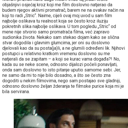
objašnjivi osjećaj kroz koji me film doslovno natjerao da
budem njegov aktivni promatrač, barem ne na ovakav način na
koji to radi „Stric“. Naime, cijeli ovaj moj uvod u sam film
najbolje oslikava tu realnost koja se često kroz iluziju
pokretnih slika najbolje oslikava. U tom pogledu „Stric“ od
mene nije stvorio samo promatrača filma, već zapravo
sudionika života. Nekako sam stekao dojam kako se slična
stvar dogodila i glavnim glumcima, jer oni su doslovno
djelovali kao da su posta(ja)li, a ne glumili određeni lik. Njihovi
postupci u relativno kratkom vremenu doslovno su me
natjerali da se zapitam – a koji se kurac vama događa?! No,
kada su se neke scene, odnosno dijalozi počeli ponavljati,
onda sam doslovno to isto pitanje uputio samome sebi. Jer,
ne samo da mi to nije bilo dosadno, a što se često zna
dogoditi u nekim filmovima, nego sam postajao sve gladniji,
odnosno doslovno željan žderanja te filmske purice koja mi je
bila servirana.