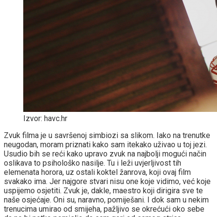
Izvor: havc.hr
Zvuk filma je u savršenoj simbiozi sa slikom. Iako na trenutke
neugodan, moram priznati kako sam itekako uživao u toj jezi.
Usudio bih se reći kako upravo zvuk na najbolji mogući način
oslikava to psihološko nasilje. Tu i leži uvjerljivost tih
elemenata horora, uz ostali koktel žanrova, koji ovaj film
svakako ima. Jer najgore stvari nisu one koje vidimo, već koje
uspijemo osjetiti. Zvuk je, dakle, maestro koji dirigira sve te
naše osjećaje. Oni su, naravno, pomiješani. I dok sam u nekim
trenucima umirao od smijeha, pažljivo se okrećući oko sebe