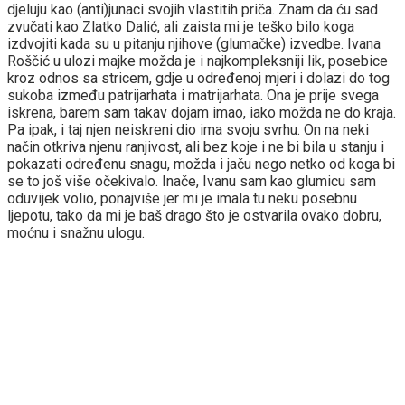
djeluju kao (anti)junaci svojih vlastitih priča. Znam da ću sad
zvučati kao Zlatko Dalić, ali zaista mi je teško bilo koga
izdvojiti kada su u pitanju njihove (glumačke) izvedbe. Ivana
Roščić u ulozi majke možda je i najkompleksniji lik, posebice
kroz odnos sa stricem, gdje u određenoj mjeri i dolazi do tog
sukoba između patrijarhata i matrijarhata. Ona je prije svega
iskrena, barem sam takav dojam imao, iako možda ne do kraja.
Pa ipak, i taj njen neiskreni dio ima svoju svrhu. On na neki
način otkriva njenu ranjivost, ali bez koje i ne bi bila u stanju i
pokazati određenu snagu, možda i jaču nego netko od koga bi
se to još više očekivalo. Inače, Ivanu sam kao glumicu sam
oduvijek volio, ponajviše jer mi je imala tu neku posebnu
ljepotu, tako da mi je baš drago što je ostvarila ovako dobru,
moćnu i snažnu ulogu.