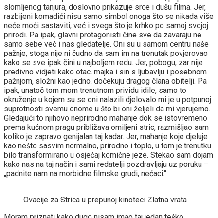
slomljenog tanjura, doslovno prikazuje srce i dušu filma. Jer,
razbijeni komadići nisu samo simbol onoga što se nikada više
neće moći sastaviti, već i svega što je krhko po samoj svojoj
prirodi. Pa ipak, glavni protagonisti čine sve da zavaraju ne
samo sebe već i nas gledatelje. Oni su u samom centru naše
pažnje, stoga nije ni čudno da sam im na trenutak povjerovao
kako se sve ipak čini u najboljem redu. Jer, pobogu, zar nije
predivno vidjeti kako otac, majka i sin s ljubavlju i posebnom
pažnjom, složni kao jedno, dočekuju dragog člana obitelji. Pa
ipak, unatoč tom mom trenutnom prividu idile, samo to
okruženje u kojem su se oni nalazili djelovalo mi je u potpunoj
suprotnosti svemu onome u što bi oni željeli da mi vjerujemo.
Gledajući to njihovo neprirodno mahanje dok se istovremeno
prema kućnom pragu približava omiljeni stric, razmišljao sam
koliko je zapravo genijalan taj kadar. Jer, mahanje koje djeluje
kao nešto sasvim normalno, prirodno i toplo, u tom je trenutku
bilo transformirano u osjećaj komične jeze. Stekao sam dojam
kako nas na taj način i sami redatelji pozdravljaju uz poruku –
„padnite nam na morbidne filmske grudi, nećaci.“
Ovacije za Strica u prepunoj kinoteci Zlatna vrata
Moram priznati kako dugo nisam imao taj jedan teško