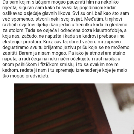
Da sam kojim slučajem mogao pauzirati film na nekoliko
mjesta, siguran sam kako bi svaki taj pojedinačni kadar
oslikavao osjećaje glavnih likova. Svi su oni, baš kao što sam
već spomenuo, stvorili neki svoj svijet. Međutim, ti njihovi
različiti svjetovi djeluju kao jedan u trenutku kada ih gledamo
za stolom. Tada se osjeća i određena doza klaustrofobije, a
koja nas, začudo, ne napušta i kada se kadrovi prebace i na
eksterijer prostora. Kroz sav taj obred večere mi zapravo
degustiramo svu tu briljantno jezivu priču koje se ne možemo
zasititi. Barem ja nisam mogao. Pa iako je atmosfera stalno
napeta, a radi čega na neki način očekujete i rast nasilja u
onom psihičkom i fizičkom smislu, i to sa svakim novim
kadrom, redatelji nam i tu spremaju iznenađenje koje je malo
tko mogao predvidjeti.