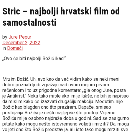
Stric – najbolji hrvatski film od
samostalnosti
by
Jure Pepur
December 2, 2022
in
Domaći
„Ovo će biti najbolji Božić ikad.“
Mrzim Božić. Uh, evo kao da već vidim kako se neki meni
dobro poznati ljudi zgražaju nad ovom mojom prvom
rečenicom i to uz prigodne komentare: „gle onog Jure, posta
je Antikrist.“ Neka tako misle ako im je lakše, ne bih je napisao
da mislim kako će izazvati drugačiju reakciju. Međutim, nije
Božić kao blagdan ono što prezirem. Dapače, smisao
postojanja Božića je nešto najljepše što postoji. Vrijeme
Božića mi je osobno najdraže doba u godini. Sad se zasigurno
pitate kako mogu nešto istovremeno voljeti i mrziti? Da, mogu
voljeti ono što Božić predstavlja, ali isto tako mogu mrziti sve