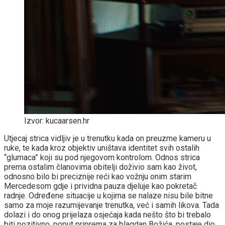
Izvor: kucaarsen.hr
Utjecaj strica vidljiv je u trenutku kada on preuzme kameru u
ruke, te kada kroz objektiv uništava identitet svih ostalih
“glumaca” koji su pod njegovom kontrolom. Odnos strica
prema ostalim članovima obitelji doživio sam kao život,
odnosno bilo bi preciznije reći kao vožnju onim starim
Mercedesom gdje i prividna pauza djeluje kao pokretač
radnje. Određene situacije u kojima se nalaze nisu bile bitne
samo za moje razumijevanje trenutka, već i samih likova. Tada
dolazi i do onog prijelaza osjećaja kada nešto što bi trebalo
biti pozitivno, poput priprema za blagdan Božića, postaje dio