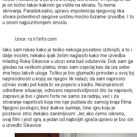
je on točno takav kakvim ga vidite na ekranu. Tu nema
skrivanja. Paradoksalno, upravo impotencija njegovog lika
stvara potentnost njegove uistinu moćno bizarne izvedbe. I to
u onom najpozitivnijem smislu.
Izvor: rs.n1info.com
Iako sam rekao kako je teško nekoga posebno izdvojiti, a to i
dalje mislim, nekako ipak želim naglasiti kako me izvedba
mladog Roka Sikavice u ulozi sina baš oduševila. Dok sam ga
gledao na velikom platnu, imao sam osjećaj kao da iza sebe
ima hrpu takvih uloga. Toliko je bio glumački prirodan u svoj toj
neprirodnosti u kojoj se njegov lik nalazi, da sam naprosto
uživao svaki put kada bi se pojavio u kadru. Neizvjesnost
određene situacije, odnosno nepredvidljivost što će napraviti,
zapravo je bio i glavni forte ne samo za radnju, već i za
stvaranje napetosti koja me nije puštala do samog kraja filma.
Njegovi postupci, bez ikakve sumnje, čine igru koju je
postavio stric itekako zanimljivom. Jer, ako ćemo iskreno,
ovaj film i jest igra, a jedan od najboljih igrača upravo je bio sin
u izvedbi Sikavice.