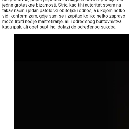
jedne groteskne bizarnosti. Stric, kao tihi autoritet stvara na
takav način i jedan patološki obiteljski odnos, a u kojem netko
vidi konformizam, gdje sam se i zapitao koliko netko zapravo
može trpiti nečije maltretiranje, ali i određenog buntovništva
kada ipak, ali opet suptilno, dolazi do određenog sukoba.