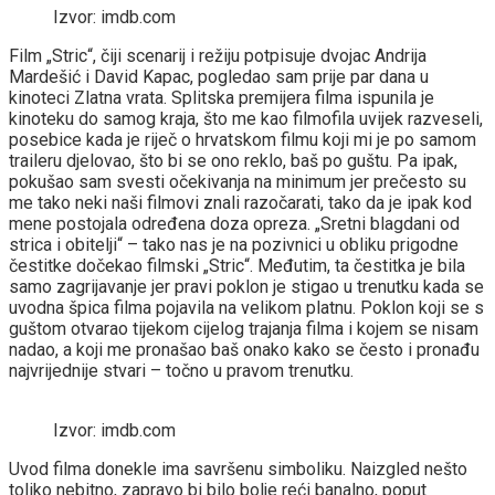
Izvor: imdb.com
Film „Stric“, čiji scenarij i režiju potpisuje dvojac Andrija
Mardešić i David Kapac, pogledao sam prije par dana u
kinoteci Zlatna vrata. Splitska premijera filma ispunila je
kinoteku do samog kraja, što me kao filmofila uvijek razveseli,
posebice kada je riječ o hrvatskom filmu koji mi je po samom
traileru djelovao, što bi se ono reklo, baš po guštu. Pa ipak,
pokušao sam svesti očekivanja na minimum jer prečesto su
me tako neki naši filmovi znali razočarati, tako da je ipak kod
mene postojala određena doza opreza. „Sretni blagdani od
strica i obitelji“ – tako nas je na pozivnici u obliku prigodne
čestitke dočekao filmski „Stric“. Međutim, ta čestitka je bila
samo zagrijavanje jer pravi poklon je stigao u trenutku kada se
uvodna špica filma pojavila na velikom platnu. Poklon koji se s
guštom otvarao tijekom cijelog trajanja filma i kojem se nisam
nadao, a koji me pronašao baš onako kako se često i pronađu
najvrijednije stvari – točno u pravom trenutku.
Izvor: imdb.com
Uvod filma donekle ima savršenu simboliku. Naizgled nešto
toliko nebitno, zapravo bi bilo bolje reći banalno, poput