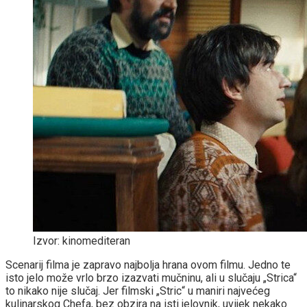
Izvor: kinomediteran
Scenarij filma je zapravo najbolja hrana ovom filmu. Jedno te
isto jelo može vrlo brzo izazvati mučninu, ali u slučaju „Strica“
to nikako nije slučaj. Jer filmski „Stric“ u maniri najvećeg
kulinarskog Chefa, bez obzira na isti jelovnik, uvijek nekako