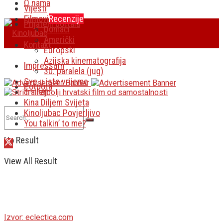
O nama
Vijesti
Filmovi
Recenzije
Prijatelji portala
Domaći
Američki
Kontakt
Europski
Azijska kinematografija
Impressum
30. paralela (jug)
Sve u isto vrijeme
Potpora
Traileri
Kina Diljem Svijeta
Kinoljubac Povjerljivo
You talkin’ to me?
No Result
View All Result
Izvor: eclectica.com