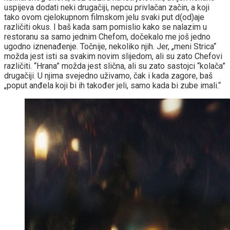
uspijeva dodati neki drugačiji, nepcu privlačan začin, a koji
tako ovom cjelokupnom filmskom jelu svaki put d(od)aje
različiti okus. I baš kada sam pomislio kako se nalazim u
restoranu sa samo jednim Chefom, dočekalo me još jedno
ugodno iznenađenje. Točnije, nekoliko njih. Jer, „meni Strica“
možda jest isti sa svakim novim slijedom, ali su zato Chefovi
različiti. “Hrana” možda jest slična, ali su zato sastojci “kolača”
drugačiji. U njima svejedno uživamo, čak i kada zagore, baš
„poput anđela koji bi ih također jeli, samo kada bi zube imali.“