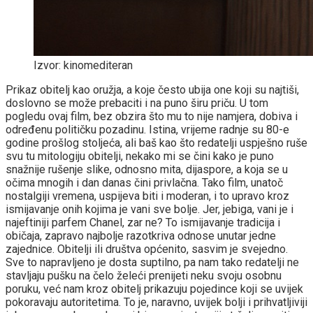
Izvor: kinomediteran
Prikaz obitelj kao oružja, a koje često ubija one koji su najtiši,
doslovno se može prebaciti i na puno širu priču. U tom
pogledu ovaj film, bez obzira što mu to nije namjera, dobiva i
određenu političku pozadinu. Istina, vrijeme radnje su 80-e
godine prošlog stoljeća, ali baš kao što redatelji uspješno ruše
svu tu mitologiju obitelji, nekako mi se čini kako je puno
snažnije rušenje slike, odnosno mita, dijaspore, a koja se u
očima mnogih i dan danas čini privlačna. Tako film, unatoč
nostalgiji vremena, uspijeva biti i moderan, i to upravo kroz
ismijavanje onih kojima je vani sve bolje. Jer, jebiga, vani je i
najeftiniji parfem Chanel, zar ne? To ismijavanje tradicija i
običaja, zapravo najbolje razotkriva odnose unutar jedne
zajednice. Obitelji ili društva općenito, sasvim je svejedno.
Sve to napravljeno je dosta suptilno, pa nam tako redatelji ne
stavljaju pušku na čelo želeći prenijeti neku svoju osobnu
poruku, već nam kroz obitelj prikazuju pojedince koji se uvijek
pokoravaju autoritetima. To je, naravno, uvijek bolji i prihvatljiviji