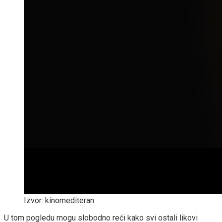
Izvor: kinomediteran
U tom pogledu mogu slobodno reći kako svi ostali likovi