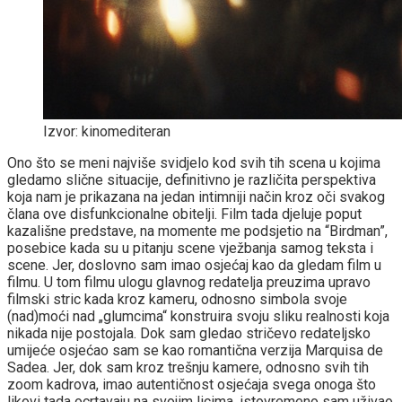
Izvor: kinomediteran
Ono što se meni najviše svidjelo kod svih tih scena u kojima
gledamo slične situacije, definitivno je različita perspektiva
koja nam je prikazana na jedan intimniji način kroz oči svakog
člana ove disfunkcionalne obitelji. Film tada djeluje poput
kazališne predstave, na momente me podsjetio na “Birdman”,
posebice kada su u pitanju scene vježbanja samog teksta i
scene. Jer, doslovno sam imao osjećaj kao da gledam film u
filmu. U tom filmu ulogu glavnog redatelja preuzima upravo
filmski stric kada kroz kameru, odnosno simbola svoje
(nad)moći nad „glumcima“ konstruira svoju sliku realnosti koja
nikada nije postojala. Dok sam gledao stričevo redateljsko
umijeće osjećao sam se kao romantična verzija Marquisa de
Sadea. Jer, dok sam kroz trešnju kamere, odnosno svih tih
zoom kadrova, imao autentičnost osjećaja svega onoga što
likovi tada ocrtavaju na svojim licima, istovremeno sam uživao