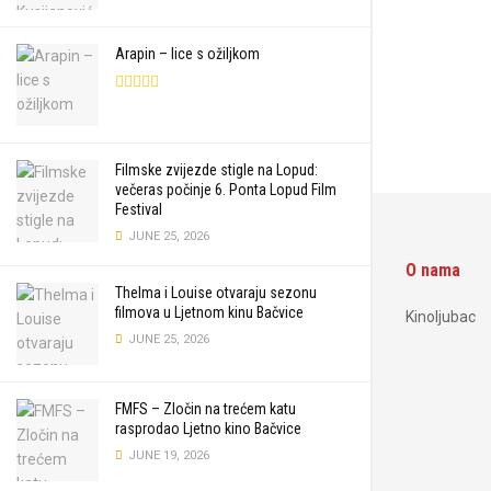
Arapin – lice s ožiljkom
Filmske zvijezde stigle na Lopud:
večeras počinje 6. Ponta Lopud Film
Festival
JUNE 25, 2026
O nama
Thelma i Louise otvaraju sezonu
filmova u Ljetnom kinu Bačvice
Kinoljubac
JUNE 25, 2026
FMFS – Zločin na trećem katu
rasprodao Ljetno kino Bačvice
JUNE 19, 2026