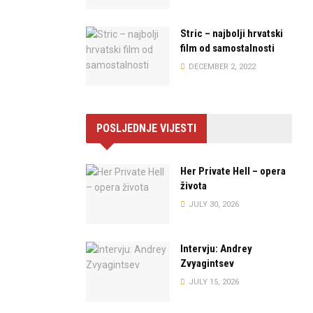
Stric – najbolji hrvatski
film od samostalnosti
DECEMBER 2, 2022
POSLJEDNJE VIJESTI
Her Private Hell – opera
života
JULY 30, 2026
Intervju: Andrey
Zvyagintsev
JULY 15, 2026