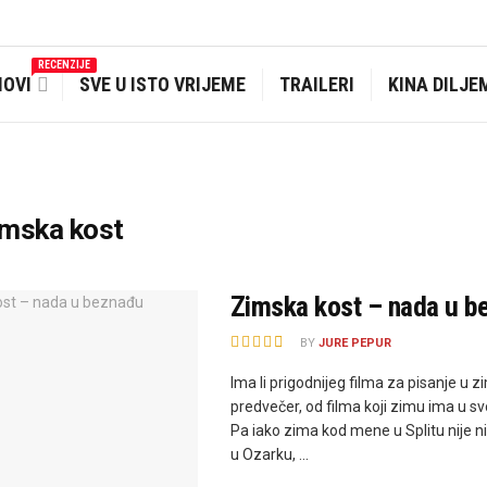
RECENZIJE
MOVI
SVE U ISTO VRIJEME
TRAILERI
KINA DILJE
imska kost
Zimska kost – nada u b
BY
JURE PEPUR
Ima li prigodnijeg filma za pisanje u 
predvečer, od filma koji zimu ima u 
Pa iako zima kod mene u Splitu nije ni
u Ozarku, ...