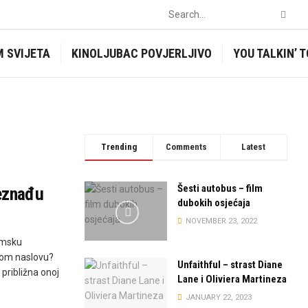
M SVIJETA
KINOLJUBAC POVJERLJIVO
YOU TALKIN’ 
Trending
Comments
Latest
Šesti autobus – film
eznađu
dubokih osjećaja
NOVEMBER 23, 2022
zimsku
svom naslovu?
Unfaithful – strast Diane
 približna onoj
Lane i Oliviera Martineza
JANUARY 22, 2023