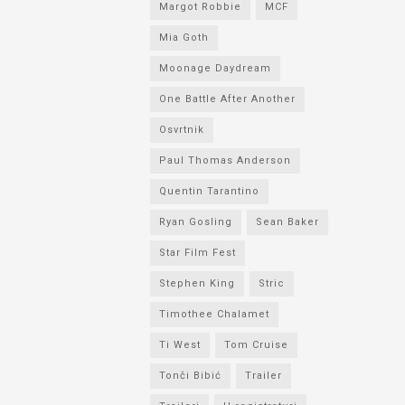
Margot Robbie
MCF
Mia Goth
Moonage Daydream
One Battle After Another
Osvrtnik
Paul Thomas Anderson
Quentin Tarantino
Ryan Gosling
Sean Baker
Star Film Fest
Stephen King
Stric
Timothee Chalamet
Ti West
Tom Cruise
Tonči Bibić
Trailer