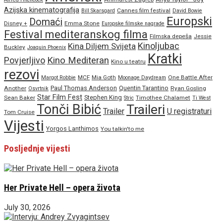
Azijska kinematografija
Cannes film festival
Bill Skarsgard
David Bowie
Europski
Domaći
Disney +
Emma Stone
Europske filmske nagrade
Festival mediteranskog filma
Filmska depeša
Jessie
Kinoljubac
Kina Diljem Svijeta
Buckley
Joaquin Phoenix
Kratki
Povjerljivo
Kino Mediteran
Kino u teatru
rezovi
MCF
Mia Goth
One Battle After
Margot Robbie
Moonage Daydream
Paul Thomas Anderson
Quentin Tarantino
Another
Ryan Gosling
Osvrtnik
Star Film Fest
Stephen King
Sean Baker
Timothee Chalamet
Stric
Ti West
Tonči Bibić
Traileri
Trailer
U registraturi
Tom Cruise
Vijesti
Yorgos Lanthimos
You talkin'to me
Posljednje vijesti
Her Private Hell – opera života
July 30, 2026