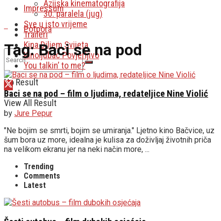
Azijska kinematografija
Impressum
30. paralela (jug)
Sve u isto vrijeme
Potpora
Traileri
Kina Diljem Svijeta
Tag:
Baci se na pod
Kinoljubac Povjerljivo
You talkin’ to me?
No Result
Baci se na pod – film o ljudima, redateljice Nine Violić
View All Result
by
Jure Pepur
"Ne bojim se smrti, bojim se umiranja." Ljetno kino Bačvice, uz
šum bora uz more, idealna je kulisa za doživljaj životnih priča
na velikom ekranu jer na neki način more, ...
Trending
Comments
Latest