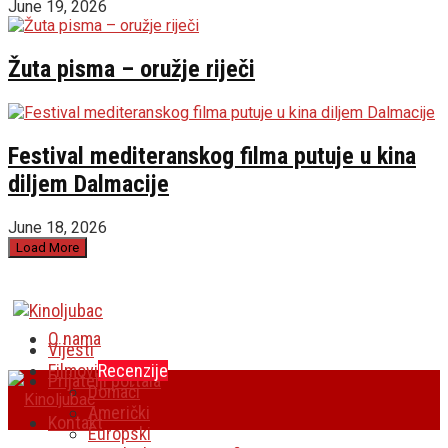
June 19, 2026
Žuta pisma – oružje riječi
Festival mediteranskog filma putuje u kina
diljem Dalmacije
June 18, 2026
Load More
O nama
Vijesti
Filmovi
Recenzije
Prijatelji portala
Domaći
Američki
Kontakt
Europski