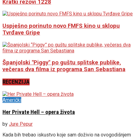
Kratki rezovi 1228
Uspješno porinuto novo FMFS kino u sklopu
Tvrđave Gripe
Španjolski "Piggy" po guštu splitske publike,
večeras dva filma iz programa San Sebastiana
RECENZIJA
Američki
Her Private Hell – opera života
by
Jure Pepur
Kada bih trebao iskustvo koje sam doživio na ovogodišnjem