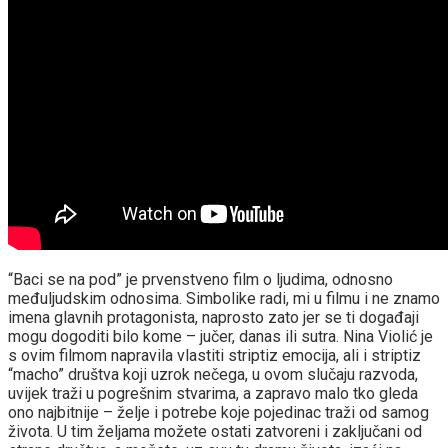
“Baci se na pod” je prvenstveno film o ljudima, odnosno
međuljudskim odnosima. Simbolike radi, mi u filmu i ne znamo
imena glavnih protagonista, naprosto zato jer se ti događaji
mogu dogoditi bilo kome – jučer, danas ili sutra. Nina Violić je
s ovim filmom napravila vlastiti striptiz emocija, ali i striptiz
“macho” društva koji uzrok nečega, u ovom slučaju razvoda,
uvijek traži u pogrešnim stvarima, a zapravo malo tko gleda
ono najbitnije – želje i potrebe koje pojedinac traži od samog
života. U tim željama možete ostati zatvoreni i zaključani od