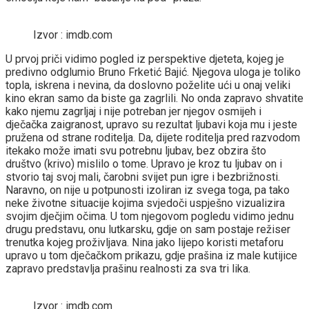
Izvor : imdb.com
U prvoj priči vidimo pogled iz perspektive djeteta, kojeg je
predivno odglumio Bruno Frketić Bajić. Njegova uloga je toliko
topla, iskrena i nevina, da doslovno poželite ući u onaj veliki
kino ekran samo da biste ga zagrlili. No onda zapravo shvatite
kako njemu zagrljaj i nije potreban jer njegov osmijeh i
dječačka zaigranost, upravo su rezultat ljubavi koja mu i jeste
pružena od strane roditelja. Da, dijete roditelja pred razvodom
itekako može imati svu potrebnu ljubav, bez obzira što
društvo (krivo) mislilo o tome. Upravo je kroz tu ljubav on i
stvorio taj svoj mali, čarobni svijet pun igre i bezbrižnosti.
Naravno, on nije u potpunosti izoliran iz svega toga, pa tako
neke životne situacije kojima svjedoči uspješno vizualizira
svojim dječjim očima. U tom njegovom pogledu vidimo jednu
drugu predstavu, onu lutkarsku, gdje on sam postaje režiser
trenutka kojeg proživljava. Nina jako lijepo koristi metaforu
upravo u tom dječačkom prikazu, gdje prašina iz male kutijice
zapravo predstavlja prašinu realnosti za sva tri lika.
Izvor : imdb.com