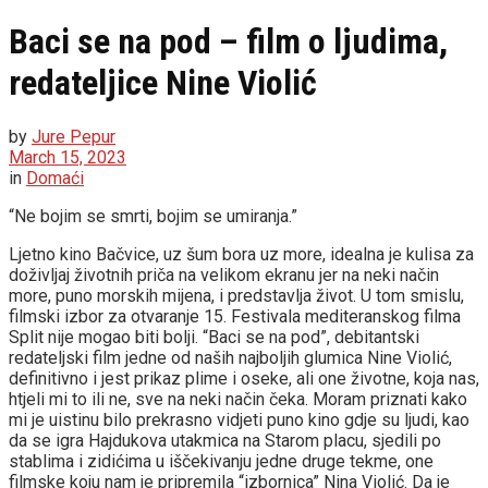
Baci se na pod – film o ljudima,
redateljice Nine Violić
by
Jure Pepur
March 15, 2023
in
Domaći
“Ne bojim se smrti, bojim se umiranja.”
Ljetno kino Bačvice, uz šum bora uz more, idealna je kulisa za
doživljaj životnih priča na velikom ekranu jer na neki način
more, puno morskih mijena, i predstavlja život. U tom smislu,
filmski izbor za otvaranje 15. Festivala mediteranskog filma
Split nije mogao biti bolji. “Baci se na pod”, debitantski
redateljski film jedne od naših najboljih glumica Nine Violić,
definitivno i jest prikaz plime i oseke, ali one životne, koja nas,
htjeli mi to ili ne, sve na neki način čeka. Moram priznati kako
mi je uistinu bilo prekrasno vidjeti puno kino gdje su ljudi, kao
da se igra Hajdukova utakmica na Starom placu, sjedili po
stablima i zidićima u iščekivanju jedne druge tekme, one
filmske koju nam je pripremila “izbornica” Nina Violić. Da je