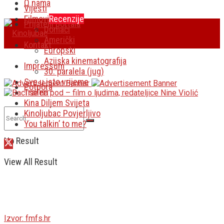
O nama
Vijesti
Filmovi
Recenzije
Prijatelji portala
Domaći
Američki
Kontakt
Europski
Azijska kinematografija
Impressum
30. paralela (jug)
Sve u isto vrijeme
Potpora
Traileri
Kina Diljem Svijeta
Kinoljubac Povjerljivo
You talkin’ to me?
No Result
View All Result
Izvor: fmfs.hr