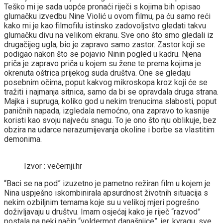
Teško mi je sada uopće pronaći riječi s kojima bih opisao
glumačku izvedbu Nine Violić u ovom filmu, pa ću samo reći
kako mi je kao filmofilu istinsko zadovoljstvo gledati takvu
glumačku divu na velikom ekranu. Sve ono što smo gledali iz
drugačijeg ugla, bio je zapravo samo zastor. Zastor koji se
podigao nakon što se pojavio Ninin pogled u kadru. Njena
priča je zapravo priča u kojem su žene te prema kojima je
okrenuta oštrica prijekog suda društva. One se gledaju
posebnim očima, poput kakvog mikroskopa kroz koji će se
tražiti i najmanja sitnica, samo da bi se opravdala druga strana.
Majka i supruga, koliko god u nekim trenucima slabosti, poput
paničnih napada, izgledala nemoćno, ona zapravo to kasnije
koristi kao svoju najveću snagu. To je ono što nju oblikuje, bez
obzira na udarce nerazumijevanja okoline i borbe sa vlastitim
demonima.
Izvor : večernji.hr
“Baci se na pod” izuzetno je pametno režiran film u kojem je
Nina uspješno iskombinirala apsurdnost životnih situacija s
nekim ozbiljnim temama koje su u velikoj mjeri pogrešno
doživljavaju u društvu. Imam osjećaj kako je riječ “razvod”
postala na neki način “voldermot današnjice”, jer, kvragu, sve