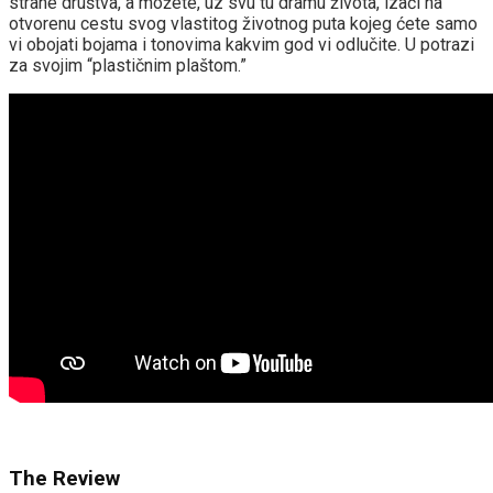
strane društva, a možete, uz svu tu dramu života, izaći na
otvorenu cestu svog vlastitog životnog puta kojeg ćete samo
vi obojati bojama i tonovima kakvim god vi odlučite. U potrazi
za svojim “plastičnim plaštom.”
The Review