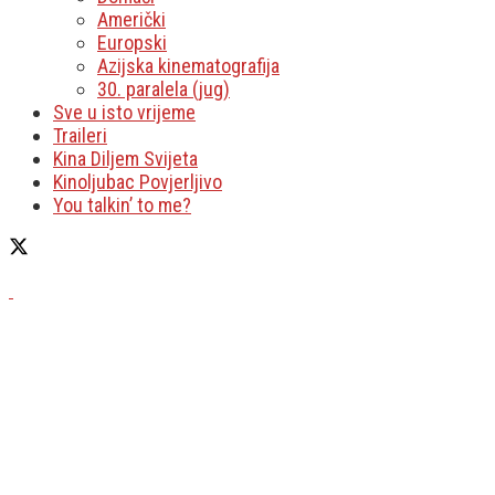
Američki
Europski
Azijska kinematografija
30. paralela (jug)
Sve u isto vrijeme
Traileri
Kina Diljem Svijeta
Kinoljubac Povjerljivo
You talkin’ to me?