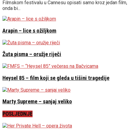
Filmskom festivalu u Cannesu opisati samo kroz jedan film,
onda bi...
Arapin – lice s ožiljkom
Žuta pisma – oružje riječi
Heysel 85 – film koji se gleda u tišini tragedije
Marty Supreme – sanjaj veliko
POSLJEDNJE