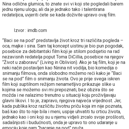
Nina odlična glumica, to znate svi vi koji ste pogledali barem
jednu njenu ulogu, ali da je jednako tako i talentirana
redateljica, uvjeriti ćete se kada doživite upravo ovaj film.
Izvor : imdb.com
“Baci se na pod” predstavlja život kroz tri različita pogleda –
oca, majke i sina. Sam taj koncept uistinu je bio pun pogodak,
posebice za debitantski film koji je stilom podsjetio na rad
nezavisnih redatelja poput Toma DiCillia, posebice na njegov
“Život u zaboravu” (Living in Oblivion). Ako je taj film, koji je na
neki način postavljen kao Ninina nit vodilja, bio komedija o
snimanju filmova, onda slobodno možemo reći kako je “Baci
se na pod” film o snimanju života. Ovo je prije svega iskren
film koji suptilnom režijom nenametljivo prikazuje slike u
kojima se možemo svi mi prepoznati, bez obzira što se
možda i ne nalazimo trenutno u situaciji koju proživljavaju
glavni likovi. I to je, zapravo, njegova najveća vrijednost. Jer,
kada publika kroz različitu životnu priču koja im nije poznata,
baš kao što to nije bila i meni, uspije uhvatiti tu crticu života,
jednako kao i oni koji su u njemu vidjeli zrcalo svoje prošlosti,
sadašnjosti i budućnosti, onda je upravo to ono udaranje u
emociju koje nam “bacanje na pod” pruža.