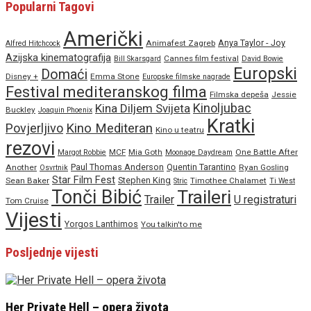
Popularni Tagovi
Američki
Anya Taylor - Joy
Animafest Zagreb
Alfred Hitchcock
Azijska kinematografija
Cannes film festival
Bill Skarsgard
David Bowie
Europski
Domaći
Disney +
Emma Stone
Europske filmske nagrade
Festival mediteranskog filma
Filmska depeša
Jessie
Kinoljubac
Kina Diljem Svijeta
Buckley
Joaquin Phoenix
Kratki
Povjerljivo
Kino Mediteran
Kino u teatru
rezovi
MCF
Mia Goth
One Battle After
Margot Robbie
Moonage Daydream
Paul Thomas Anderson
Quentin Tarantino
Another
Ryan Gosling
Osvrtnik
Star Film Fest
Stephen King
Sean Baker
Timothee Chalamet
Stric
Ti West
Tonči Bibić
Traileri
Trailer
U registraturi
Tom Cruise
Vijesti
Yorgos Lanthimos
You talkin'to me
Posljednje vijesti
Her Private Hell – opera života