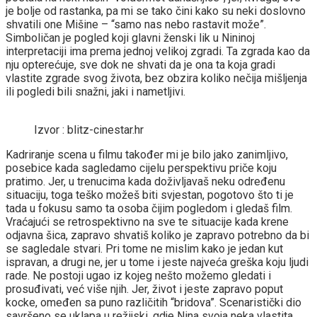
je bolje od rastanka, pa mi se tako čini kako su neki doslovno
shvatili one Mišine – “samo nas nebo rastavit može”.
Simboličan je pogled koji glavni ženski lik u Nininoj
interpretaciji ima prema jednoj velikoj zgradi. Ta zgrada kao da
nju opterećuje, sve dok ne shvati da je ona ta koja gradi
vlastite zgrade svog života, bez obzira koliko nečija mišljenja
ili pogledi bili snažni, jaki i nametljivi.
Izvor : blitz-cinestar.hr
Kadriranje scena u filmu također mi je bilo jako zanimljivo,
posebice kada sagledamo cijelu perspektivu priče koju
pratimo. Jer, u trenucima kada doživljavaš neku određenu
situaciju, toga teško možeš biti svjestan, pogotovo što ti je
tada u fokusu samo ta osoba čijim pogledom i gledaš film.
Vraćajući se retrospektivno na sve te situacije kada krene
odjavna šica, zapravo shvatiš koliko je zapravo potrebno da bi
se sagledale stvari. Pri tome ne mislim kako je jedan kut
ispravan, a drugi ne, jer u tome i jeste najveća greška koju ljudi
rade. Ne postoji ugao iz kojeg nešto možemo gledati i
prosuđivati, već više njih. Jer, život i jeste zapravo poput
kocke, omeđen sa puno različitih “bridova”. Scenaristički dio
savršeno se uklapa u režijski, gdje Nina svoja neka vlastita