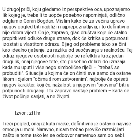
U drugoj priči, koju gledamo iz perspektive oca, upoznajemo
lik kojeg je, treba li to uopće posebno napominjati, odlično
odglumio Goran Bogdan. Mislim kako će za većinu upravo
njegov pogled biti najbliži i najprepoznatljiviji, i to definitivno
nije dobra vijest. On je, zapravo, glas društva koje će stalno
propitkivati odluke druge strane, dok će kritika u potpunosti
izostati u vlastitom odrazu. Bijeg od problema tako se čini
kao idealno rješenje, za razliku od suočavanja s realnošću. Taj
odraz njegove osobnosti najbolje se refelktira kroz jedan
drugi lik, onaj njegove tete, što posebno dolazi do izražaja
kada mu uputi i više nego simbolične riječi – “trebaš se
probuditi”. Situacije u kojima će on činiti sve samo da ostane
likom i djelom “očima širom zatvorenim”, najbolje će opisati
njegov karakter, koji će, nažalost, u njegovim “snovima” biti u
potpunosti drugačiji. I tu zapravo nastaje problem – kada se
život počinje sanjati, a ne živjeti.
Izvor : zff.hr
Treći pogled, onaj iz kuta majke, definitivno je ostavio najviše
emocija u meni. Naravno, nisam trebao previše razmišljati
zašto je tome tako jer se odgovor nametnuo sam po sebi.