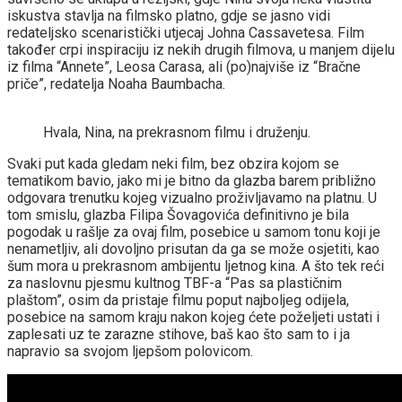
iskustva stavlja na filmsko platno, gdje se jasno vidi
redateljsko scenaristički utjecaj Johna Cassavetesa. Film
također crpi inspiraciju iz nekih drugih filmova, u manjem dijelu
iz filma “Annete”, Leosa Carasa, ali (po)najviše iz “Bračne
priče”, redatelja Noaha Baumbacha.
Hvala, Nina, na prekrasnom filmu i druženju.
Svaki put kada gledam neki film, bez obzira kojom se
tematikom bavio, jako mi je bitno da glazba barem približno
odgovara trenutku kojeg vizualno proživljavamo na platnu. U
tom smislu, glazba Filipa Šovagovića definitivno je bila
pogodak u rašlje za ovaj film, posebice u samom tonu koji je
nenametljiv, ali dovoljno prisutan da ga se može osjetiti, kao
šum mora u prekrasnom ambijentu ljetnog kina. A što tek reći
za naslovnu pjesmu kultnog TBF-a “Pas sa plastičnim
plaštom”, osim da pristaje filmu poput najboljeg odijela,
posebice na samom kraju nakon kojeg ćete poželjeti ustati i
zaplesati uz te zarazne stihove, baš kao što sam to i ja
napravio sa svojom ljepšom polovicom.