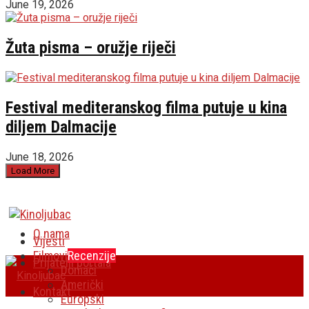
June 19, 2026
Žuta pisma – oružje riječi
Festival mediteranskog filma putuje u kina
diljem Dalmacije
June 18, 2026
Load More
O nama
Vijesti
Filmovi
Recenzije
Prijatelji portala
Domaći
Američki
Kontakt
Europski