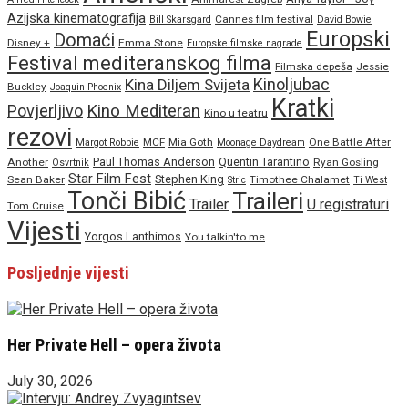
Azijska kinematografija
Cannes film festival
Bill Skarsgard
David Bowie
Europski
Domaći
Disney +
Emma Stone
Europske filmske nagrade
Festival mediteranskog filma
Filmska depeša
Jessie
Kinoljubac
Kina Diljem Svijeta
Buckley
Joaquin Phoenix
Kratki
Povjerljivo
Kino Mediteran
Kino u teatru
rezovi
MCF
Mia Goth
One Battle After
Margot Robbie
Moonage Daydream
Paul Thomas Anderson
Quentin Tarantino
Another
Ryan Gosling
Osvrtnik
Star Film Fest
Stephen King
Sean Baker
Timothee Chalamet
Stric
Ti West
Tonči Bibić
Traileri
Trailer
U registraturi
Tom Cruise
Vijesti
Yorgos Lanthimos
You talkin'to me
Posljednje vijesti
Her Private Hell – opera života
July 30, 2026