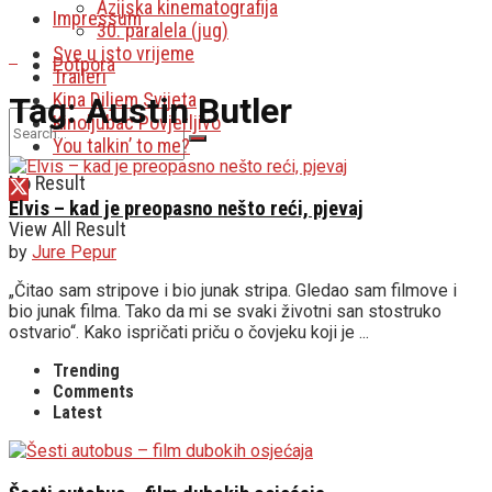
Azijska kinematografija
Impressum
30. paralela (jug)
Sve u isto vrijeme
Potpora
Traileri
Kina Diljem Svijeta
Tag:
Austin Butler
Kinoljubac Povjerljivo
You talkin’ to me?
No Result
Elvis – kad je preopasno nešto reći, pjevaj
View All Result
by
Jure Pepur
„Čitao sam stripove i bio junak stripa. Gledao sam filmove i
bio junak filma. Tako da mi se svaki životni san stostruko
ostvario“. Kako ispričati priču o čovjeku koji je ...
Trending
Comments
Latest