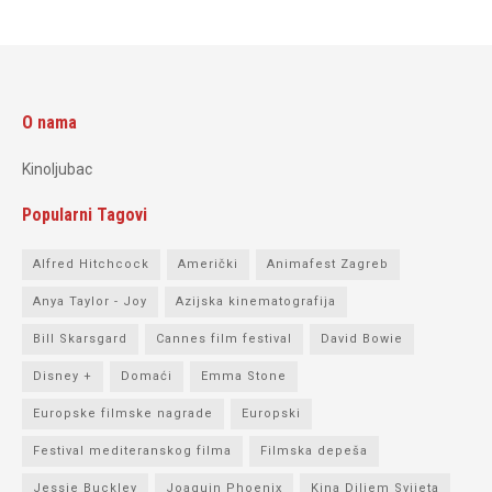
O nama
Kinoljubac
Popularni Tagovi
Alfred Hitchcock
Američki
Animafest Zagreb
Anya Taylor - Joy
Azijska kinematografija
Bill Skarsgard
Cannes film festival
David Bowie
Disney +
Domaći
Emma Stone
Europske filmske nagrade
Europski
Festival mediteranskog filma
Filmska depeša
Jessie Buckley
Joaquin Phoenix
Kina Diljem Svijeta