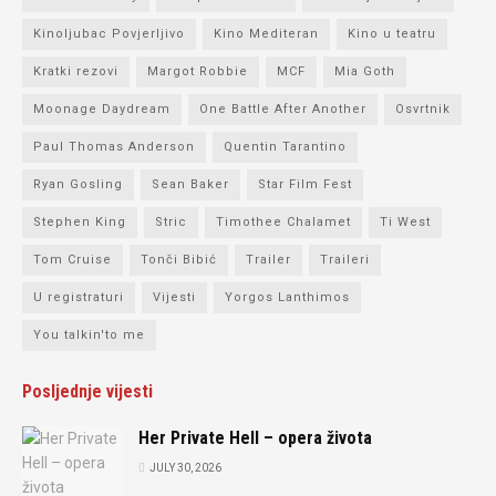
Kinoljubac Povjerljivo
Kino Mediteran
Kino u teatru
Kratki rezovi
Margot Robbie
MCF
Mia Goth
Moonage Daydream
One Battle After Another
Osvrtnik
Paul Thomas Anderson
Quentin Tarantino
Ryan Gosling
Sean Baker
Star Film Fest
Stephen King
Stric
Timothee Chalamet
Ti West
Tom Cruise
Tonči Bibić
Trailer
Traileri
U registraturi
Vijesti
Yorgos Lanthimos
You talkin'to me
Posljednje vijesti
Her Private Hell – opera života
JULY 30, 2026