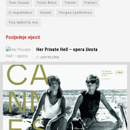
Tom Cruise
Tonči Bibić
Trailer
Traileri
U registraturi
Vijesti
Yorgos Lanthimos
You talkin'to me
Posljednje vijesti
Her Private Hell – opera života
JULY 30, 2026
Intervju: Andrey Zvyagintsev
JULY 15, 2026
O nama
Prijatelji portala
Kontakt
Impressum