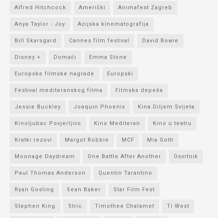
Alfred Hitchcock
Američki
Animafest Zagreb
Anya Taylor - Joy
Azijska kinematografija
Bill Skarsgard
Cannes film festival
David Bowie
Disney +
Domaći
Emma Stone
Europske filmske nagrade
Europski
Festival mediteranskog filma
Filmska depeša
Jessie Buckley
Joaquin Phoenix
Kina Diljem Svijeta
Kinoljubac Povjerljivo
Kino Mediteran
Kino u teatru
Kratki rezovi
Margot Robbie
MCF
Mia Goth
Moonage Daydream
One Battle After Another
Osvrtnik
Paul Thomas Anderson
Quentin Tarantino
Ryan Gosling
Sean Baker
Star Film Fest
Stephen King
Stric
Timothee Chalamet
Ti West