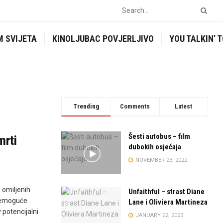
M SVIJETA
KINOLJUBAC POVJERLJIVO
YOU TALKIN’ 
Trending
Comments
Latest
Šesti autobus – film
mrti
dubokih osjećaja
NOVEMBER 23, 2022
e omiljenih
Unfaithful – strast Diane
 nemoguće
Lane i Oliviera Martineza
v potencijalni
JANUARY 22, 2023