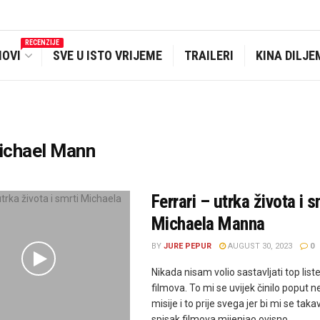
RECENZIJE
MOVI
SVE U ISTO VRIJEME
TRAILERI
KINA DILJE
ichael Mann
Ferrari – utrka života i s
Michaela Manna
BY
JURE PEPUR
AUGUST 30, 2023
0
Nikada nisam volio sastavljati top list
filmova. To mi se uvijek činilo poput
misije i to prije svega jer bi mi se taka
spisak filmova mijenjao ovisno ...