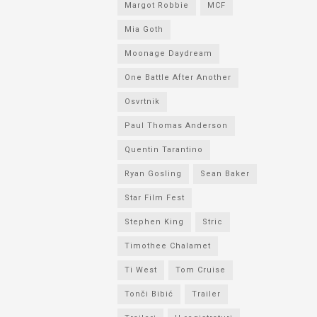
Margot Robbie
MCF
Mia Goth
Moonage Daydream
One Battle After Another
Osvrtnik
Paul Thomas Anderson
Quentin Tarantino
Ryan Gosling
Sean Baker
Star Film Fest
Stephen King
Stric
Timothee Chalamet
Ti West
Tom Cruise
Tonči Bibić
Trailer