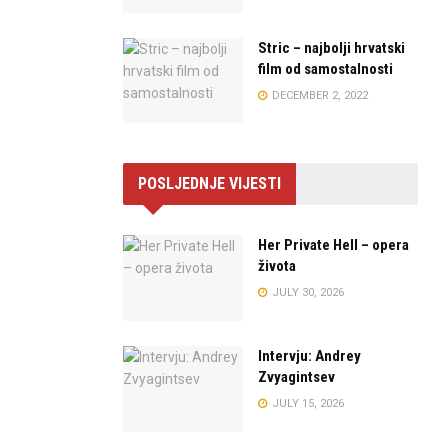
Stric – najbolji hrvatski
film od samostalnosti
DECEMBER 2, 2022
POSLJEDNJE VIJESTI
Her Private Hell – opera
života
JULY 30, 2026
Intervju: Andrey
Zvyagintsev
JULY 15, 2026