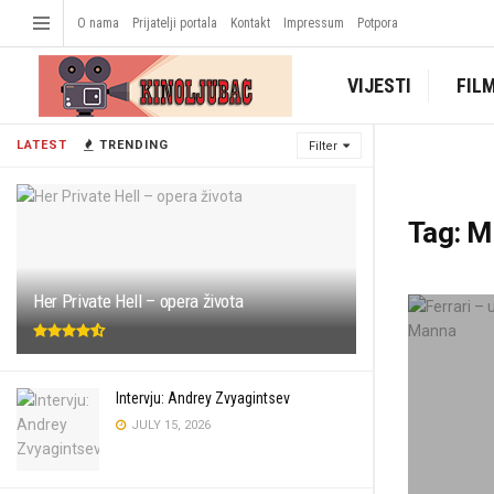
O nama
Prijatelji portala
Kontakt
Impressum
Potpora
VIJESTI
FIL
LATEST
TRENDING
Filter
Tag:
M
Her Private Hell – opera života
Intervju: Andrey Zvyagintsev
JULY 15, 2026