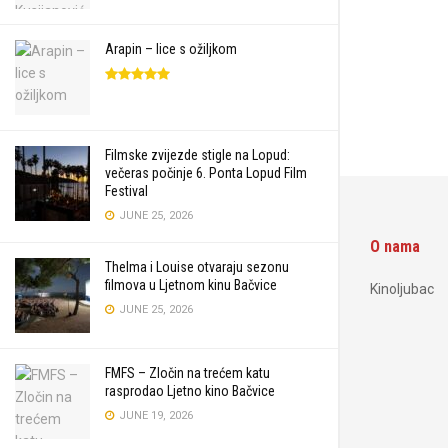
Arapin – lice s ožiljkom
Filmske zvijezde stigle na Lopud:
večeras počinje 6. Ponta Lopud Film
Festival
JUNE 25, 2026
O nama
Thelma i Louise otvaraju sezonu
filmova u Ljetnom kinu Bačvice
Kinoljubac
JUNE 25, 2026
FMFS – Zločin na trećem katu
rasprodao Ljetno kino Bačvice
JUNE 19, 2026