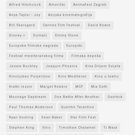
Alfred Hitchcock
Američki
Animafest Zagreb
Anya Taylor - Joy
Azijska kinematografija
Bill Skarsgard
Cannes film festival
David Bowie
Disney +
Domaći
Emma Stone
Europske filmske nagrade
Europski
Festival mediteranskog filma
Filmska depeša
Jessie Buckley
Joaquin Phoenix
Kina Diljem Svijeta
Kinoljubac Povjerljivo
Kino Mediteran
Kino u teatru
Kratki rezovi
Margot Robbie
MCF
Mia Goth
Moonage Daydream
One Battle After Another
Osvrtnik
Paul Thomas Anderson
Quentin Tarantino
Ryan Gosling
Sean Baker
Star Film Fest
Stephen King
Stric
Timothee Chalamet
Ti West