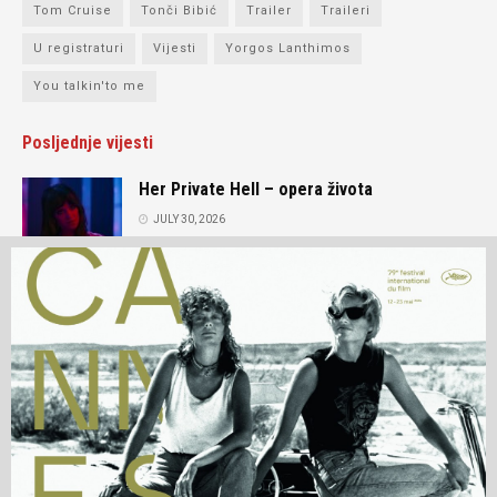
Tom Cruise
Tonči Bibić
Trailer
Traileri
U registraturi
Vijesti
Yorgos Lanthimos
You talkin'to me
Posljednje vijesti
Her Private Hell – opera života
JULY 30, 2026
Intervju: Andrey Zvyagintsev
JULY 15, 2026
O nama
Prijatelji portala
Kontakt
Impressum