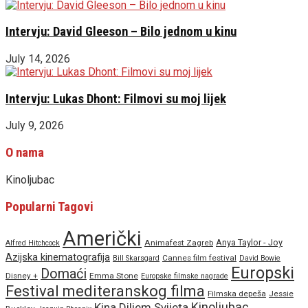
Intervju: David Gleeson – Bilo jednom u kinu
July 14, 2026
Intervju: Lukas Dhont: Filmovi su moj lijek
July 9, 2026
O nama
Kinoljubac
Popularni Tagovi
Američki
Anya Taylor - Joy
Animafest Zagreb
Alfred Hitchcock
Azijska kinematografija
Cannes film festival
Bill Skarsgard
David Bowie
Europski
Domaći
Disney +
Emma Stone
Europske filmske nagrade
Festival mediteranskog filma
Filmska depeša
Jessie
Kinoljubac
Kina Diljem Svijeta