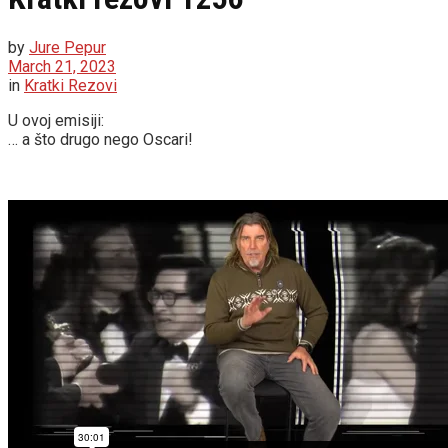
by
Jure Pepur
March 21, 2023
in
Kratki Rezovi
U ovoj emisiji:
… a što drugo nego Oscari!