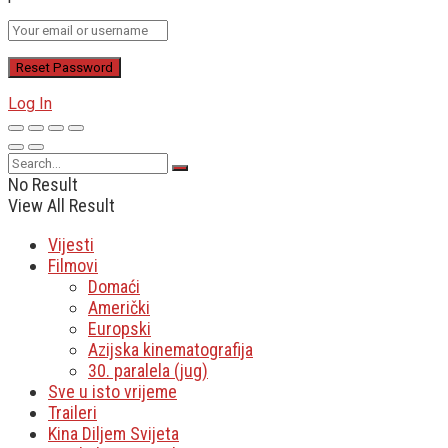
Log In
No Result
View All Result
Vijesti
Filmovi
Domaći
Američki
Europski
Azijska kinematografija
30. paralela (jug)
Sve u isto vrijeme
Traileri
Kina Diljem Svijeta