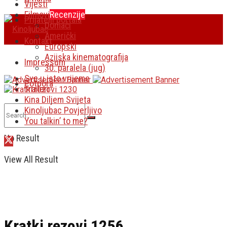
Vijesti
Filmovi
Recenzije
Prijatelji portala
Domaći
Američki
Kontakt
Europski
Azijska kinematografija
Impressum
30. paralela (jug)
Sve u isto vrijeme
Potpora
Traileri
Kina Diljem Svijeta
Kinoljubac Povjerljivo
You talkin’ to me?
No Result
View All Result
Kratki rezovi 1256