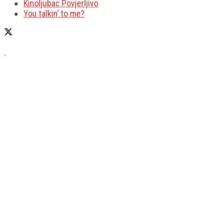
Kinoljubac Povjerljivo
You talkin’ to me?