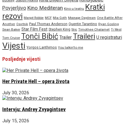
Buckley
Joaquin Phoenix
Kratki
Povjerljivo
Kino Mediteran
Kino u teatru
rezovi
MCF
Mia Goth
One Battle After
Margot Robbie
Moonage Daydream
Paul Thomas Anderson
Quentin Tarantino
Another
Ryan Gosling
Osvrtnik
Star Film Fest
Stephen King
Sean Baker
Timothee Chalamet
Stric
Ti West
Tonči Bibić
Traileri
Trailer
U registraturi
Tom Cruise
Vijesti
Yorgos Lanthimos
You talkin'to me
Posljednje vijesti
Her Private Hell – opera života
July 30, 2026
Intervju: Andrey Zvyagintsev
July 15, 2026