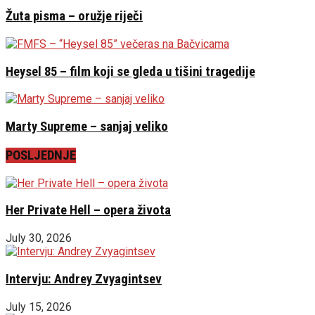
Žuta pisma – oružje riječi
Heysel 85 – film koji se gleda u tišini tragedije
Marty Supreme – sanjaj veliko
POSLJEDNJE
Her Private Hell – opera života
July 30, 2026
Intervju: Andrey Zvyagintsev
July 15, 2026