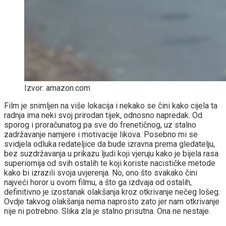
Izvor: amazon.com
Film je snimljen na više lokacija i nekako se čini kako cijela ta
radnja ima neki svoj prirodan tijek, odnosno napredak. Od
sporog i proračunatog pa sve do frenetičnog, uz stalno
zadržavanje namjere i motivacije likova. Posebno mi se
svidjela odluka redateljice da bude izravna prema gledatelju,
bez suzdržavanja u prikazu ljudi koji vjeruju kako je bijela rasa
superiornija od svih ostalih te koji koriste nacističke metode
kako bi izrazili svoja uvjerenja. No, ono što svakako čini
najveći horor u ovom filmu, a što ga izdvaja od ostalih,
definitivno je izostanak olakšanja kroz otkrivanje nečeg lošeg.
Ovdje takvog olakšanja nema naprosto zato jer nam otkrivanje
nije ni potrebno. Slika zla je stalno prisutna. Ona ne nestaje.