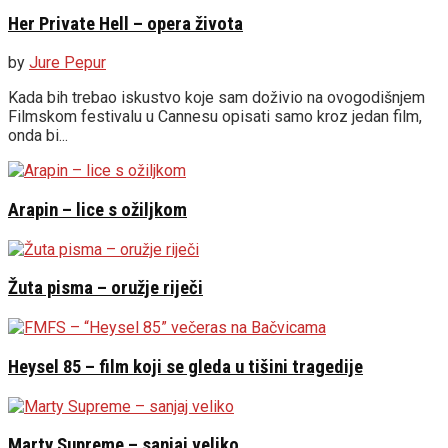
Her Private Hell – opera života
by
Jure Pepur
Kada bih trebao iskustvo koje sam doživio na ovogodišnjem
Filmskom festivalu u Cannesu opisati samo kroz jedan film,
onda bi...
Arapin – lice s ožiljkom
Žuta pisma – oružje riječi
Heysel 85 – film koji se gleda u tišini tragedije
Marty Supreme – sanjaj veliko