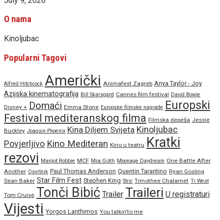
July 9, 2026
O nama
Kinoljubac
Popularni Tagovi
Američki
Anya Taylor - Joy
Animafest Zagreb
Alfred Hitchcock
Azijska kinematografija
Cannes film festival
Bill Skarsgard
David Bowie
Europski
Domaći
Disney +
Emma Stone
Europske filmske nagrade
Festival mediteranskog filma
Filmska depeša
Jessie
Kinoljubac
Kina Diljem Svijeta
Buckley
Joaquin Phoenix
Kratki
Povjerljivo
Kino Mediteran
Kino u teatru
rezovi
MCF
Mia Goth
One Battle After
Margot Robbie
Moonage Daydream
Paul Thomas Anderson
Quentin Tarantino
Another
Ryan Gosling
Osvrtnik
Star Film Fest
Stephen King
Sean Baker
Timothee Chalamet
Stric
Ti West
Tonči Bibić
Traileri
Trailer
U registraturi
Tom Cruise
Vijesti
Yorgos Lanthimos
You talkin'to me