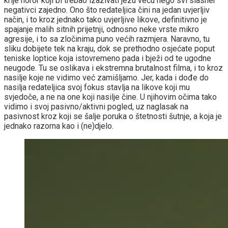
krije horor koji bi trebao izazivati jezu veću nego svi slasher
negativci zajedno. Ono što redateljica čini na jedan uvjerljiv
način, i to kroz jednako tako uvjerljive likove, definitivno je
spajanje malih sitnih prijetnji, odnosno neke vrste mikro
agresije, i to sa zločinima puno većih razmjera. Naravno, tu
sliku dobijete tek na kraju, dok se prethodno osjećate poput
teniske loptice koja istovremeno pada i bježi od te ugodne
neugode. Tu se oslikava i ekstremna brutalnost filma, i to kroz
nasilje koje ne vidimo već zamišljamo. Jer, kada i dođe do
nasilja redateljica svoj fokus stavlja na likove koji mu
svjedoče, a ne na one koji nasilje čine. U njihovim očima tako
vidimo i svoj pasivno/aktivni pogled, uz naglasak na
pasivnost kroz koji se šalje poruka o štetnosti šutnje, a koja je
jednako razorna kao i (ne)djelo.