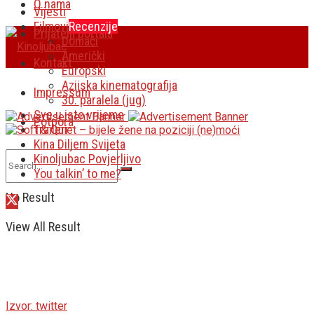
O nama
Vijesti
Filmovi
Recenzije
Prijatelji portala
Domaći
Američki
Kontakt
Europski
Azijska kinematografija
Impressum
30. paralela (jug)
Sve u isto vrijeme
Potpora
Traileri
Kina Diljem Svijeta
Kinoljubac Povjerljivo
You talkin’ to me?
No Result
View All Result
Izvor: twitter