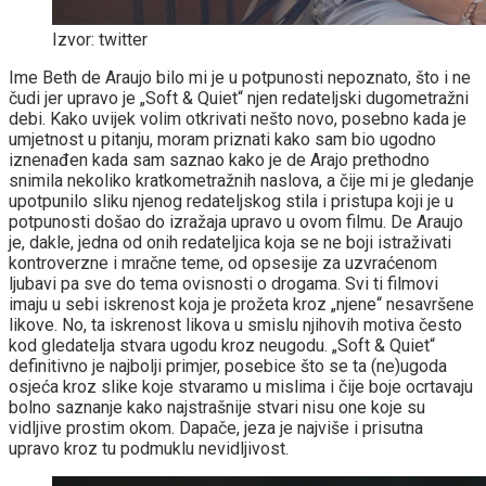
Izvor: twitter
Ime Beth de Araujo bilo mi je u potpunosti nepoznato, što i ne
čudi jer upravo je „Soft & Quiet“ njen redateljski dugometražni
debi. Kako uvijek volim otkrivati nešto novo, posebno kada je
umjetnost u pitanju, moram priznati kako sam bio ugodno
iznenađen kada sam saznao kako je de Arajo prethodno
snimila nekoliko kratkometražnih naslova, a čije mi je gledanje
upotpunilo sliku njenog redateljskog stila i pristupa koji je u
potpunosti došao do izražaja upravo u ovom filmu. De Araujo
je, dakle, jedna od onih redateljica koja se ne boji istraživati
kontroverzne i mračne teme, od opsesije za uzvraćenom
ljubavi pa sve do tema ovisnosti o drogama. Svi ti filmovi
imaju u sebi iskrenost koja je prožeta kroz „njene“ nesavršene
likove. No, ta iskrenost likova u smislu njihovih motiva često
kod gledatelja stvara ugodu kroz neugodu. „Soft & Quiet“
definitivno je najbolji primjer, posebice što se ta (ne)ugoda
osjeća kroz slike koje stvaramo u mislima i čije boje ocrtavaju
bolno saznanje kako najstrašnije stvari nisu one koje su
vidljive prostim okom. Dapače, jeza je najviše i prisutna
upravo kroz tu podmuklu nevidljivost.