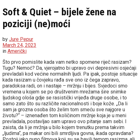
Soft & Quiet – bijele žene na
poziciji (ne)moći
by
Jure Pepur
March 24, 2023
in
Američki
Što prvo pomislite kada vam netko spomene riječ rasizam?
Tugu? Nemoć? Da, vjerojatno bi upravo ovi depresivni osjećaji
prevladali kod većine normalnih ljudi. Pa ipak, postoje situacije
kada rasizam u čovjeku rađa sve ono iz čega zapravo,
paradoksa radi, on i nastaje – mržnju i bijes. Svjedoci smo
vremena u kojem se po društvenim mrežama šire snimke
ljudskog ološa gdje se rasistički vrijeđa druge osobe, i to
samo zato što su različite nacionalnosti i boje kože. „Da li
sam ja grozna osoba što želim tom smeću sve najgore u
životu?“ – iznenađen tom količinom mržnje koja je u meni
prevladala, postavljao sam upravo ovo pitanje sam sebi. I
zaista, da li je mržnja u bilo kojem trenutku prema takvim
„ljudima“, pa makar oni bili smrdljiva govna, ikada opravdana?
Postoji jako puno filmova koji su se bavili temom rasizma, ali