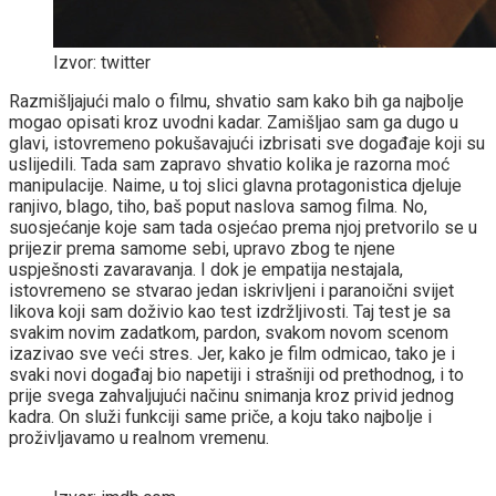
Izvor: twitter
Razmišljajući malo o filmu, shvatio sam kako bih ga najbolje
mogao opisati kroz uvodni kadar. Zamišljao sam ga dugo u
glavi, istovremeno pokušavajući izbrisati sve događaje koji su
uslijedili. Tada sam zapravo shvatio kolika je razorna moć
manipulacije. Naime, u toj slici glavna protagonistica djeluje
ranjivo, blago, tiho, baš poput naslova samog filma. No,
suosjećanje koje sam tada osjećao prema njoj pretvorilo se u
prijezir prema samome sebi, upravo zbog te njene
uspješnosti zavaravanja. I dok je empatija nestajala,
istovremeno se stvarao jedan iskrivljeni i paranoični svijet
likova koji sam doživio kao test izdržljivosti. Taj test je sa
svakim novim zadatkom, pardon, svakom novom scenom
izazivao sve veći stres. Jer, kako je film odmicao, tako je i
svaki novi događaj bio napetiji i strašniji od prethodnog, i to
prije svega zahvaljujući načinu snimanja kroz privid jednog
kadra. On služi funkciji same priče, a koju tako najbolje i
proživljavamo u realnom vremenu.