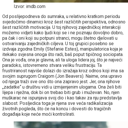
Izvor: imdb.com
Od poslijepodneva do sumraka, u relativno kratkom periodu
svjedočimo dinamici kroz šest različitih perspektiva, odnosno
šest različitih motivacija. U toj njihovoj zajedničkoj interakciji
možemo vidjeti kako ljudi koji se i ne poznaju dovoljno dobro,
pa čak i oni koji su potpuni stranci, mogu štetno djelovati u
ostvarivanju zajedničkih ciljeva. U toj grupici posebno se
izdvaja zgodna Emily (Stefanie Estes), manipulatorica koja je
itekako svjesna onoga što radi, baš poput tipičnog sociopata.
Ona je vođa, ona je glavna, ali ta uloga lidera joj, što je najveći
paradoks, istovremeno stvara veliku frustraciju. Ta
frustriranost najviše dolazi do izražaja kroz odnos koji ima sa
svojim suprugom Craigom (Jon Beavers). Naime, ona upravo
od njega traži sve ono što ona zapravo jest. Jer, ona njihove
„zadatke“ u društvu vidi u izmijenjenim ulogama. Ona želi biti
lijepa i nježna, dok bi on trebao biti grub i muževan. No, njen
muškarac ne ispunjava svoj dio i kao takav za nju predstavlja
slabost. Posljedica toga je njena sve veća radikalizacija
životnih pogleda, što će na koncu i dovesti do tragičnih
događaja koje neće moći kontrolirati.