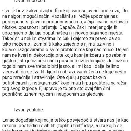
Izvor: imdb.com
Ovo je bez ikakve dvojbe film koji vam se uvlači pod kožu, i to
na najgori mogući način. Kazališni stil režije upoznaje nas
postepeno s glavnim protagonisticama, a čija lica ne ocrtavaju
nikakvu opasnost i prijetnju. Dapače, čak i interijer gdje ih
upoznajemo djeluje poput našeg i njihovog sigurnog mjesta.
Također, u nekim stvarima im čak i dajemo za pravo, pa se
tako možemo i zamisliti kako zajedno s njima, uz vino i
kolače, razgovaramo o svim problemima koji nas muče. Dojam
nam ne kvari ni dekoracija pite koju kasnije žderu s posebnim
guštom, što je na neki način posebno uznemirujuće. Jer, nakon
toga bi nam sve trebalo biti jasno, ali mi kao i dalje želimo
vjerovati da se iza tih lijepih i obrazovanih žena ne krije nešto
puno mračnije i stravičnije. One djeluju poput kakvih
sofisticiranih „instagramuša“ koje imaju hrpu pratitelja na račun
tog svog izgleda. E, upravo je to ono što ovaj film čini
poprilično uznemirujućim i neugodnim za gledanje.
Izvor: youtube
Lanac događaja kojima je teško posvjedočiti stvara nasilje kao
razornu posljedicu svih tih „toplih i tihih“ ideja, a iza kojih se