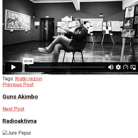
Tags:
Kratki rezovi
Previous Post
Guns Akimbo
Next Post
Radioaktivna