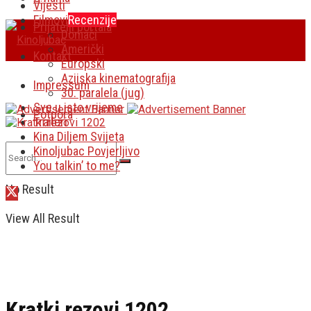
Vijesti
Filmovi
Recenzije
Prijatelji portala
Domaći
Američki
Kontakt
Europski
Azijska kinematografija
Impressum
30. paralela (jug)
Sve u isto vrijeme
Potpora
Traileri
Kina Diljem Svijeta
Kinoljubac Povjerljivo
You talkin’ to me?
No Result
View All Result
Kratki rezovi 1202