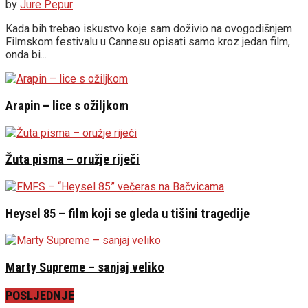
by
Jure Pepur
Kada bih trebao iskustvo koje sam doživio na ovogodišnjem
Filmskom festivalu u Cannesu opisati samo kroz jedan film,
onda bi...
Arapin – lice s ožiljkom
Žuta pisma – oružje riječi
Heysel 85 – film koji se gleda u tišini tragedije
Marty Supreme – sanjaj veliko
POSLJEDNJE