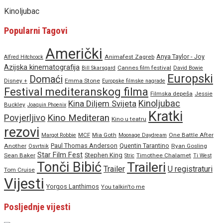
Kinoljubac
Popularni Tagovi
Američki
Anya Taylor - Joy
Animafest Zagreb
Alfred Hitchcock
Azijska kinematografija
Cannes film festival
Bill Skarsgard
David Bowie
Europski
Domaći
Disney +
Emma Stone
Europske filmske nagrade
Festival mediteranskog filma
Filmska depeša
Jessie
Kinoljubac
Kina Diljem Svijeta
Buckley
Joaquin Phoenix
Kratki
Povjerljivo
Kino Mediteran
Kino u teatru
rezovi
MCF
Mia Goth
One Battle After
Margot Robbie
Moonage Daydream
Paul Thomas Anderson
Quentin Tarantino
Another
Ryan Gosling
Osvrtnik
Star Film Fest
Stephen King
Sean Baker
Timothee Chalamet
Stric
Ti West
Tonči Bibić
Traileri
Trailer
U registraturi
Tom Cruise
Vijesti
Yorgos Lanthimos
You talkin'to me
Posljednje vijesti