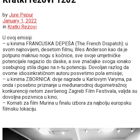
by
Jure Pepur
January 1, 2022
in
Kratki Rezovi
U ovoj emisiji:
– u kinima FRANCUSKA DEPEŠA (The French Dispatch): u
svom najnovijem, desetom filmu, Wes Anderson kao da je
potpuno maknuo nogu s kočnice, sve svoje umjetničke
potencijale nagazio do daske, a sve značajke svoga ionako
osebujnog stila digao na n-tu potenciju. Dovoljan razlog da
ovome idiosinkratičnom autoru posvetimo pola emisije;
– u kinima ZBORNICA: dvije nagrade u Karlovym Varyma, pa
onda i posebno priznanje u međunarodnoj dugometražnoj
konkurenciji netom završenog Zagreb Film Festivala, valjda su
dovoljna pozivnica u kino;
– Kornati za film Murina u finalu izbora za najbolju europsku
filmsku lokaciju.