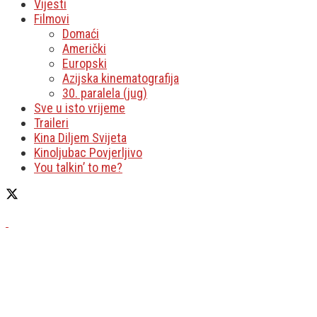
Vijesti
Filmovi
Domaći
Američki
Europski
Azijska kinematografija
30. paralela (jug)
Sve u isto vrijeme
Traileri
Kina Diljem Svijeta
Kinoljubac Povjerljivo
You talkin’ to me?