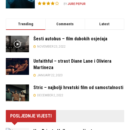
BY
JURE PEPUR
Trending
Comments
Latest
Šesti autobus – film dubokih osjećaja
NOVEMBER 23, 2022
Unfaithful – strast Diane Lane i Oliviera
Martineza
JANUARY 22, 2023
Stric – najbolji hrvatski film od samostalnosti
DECEMBER 2, 2022
POSLJEDNJE VIJESTI