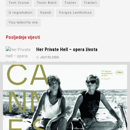
Tom Cruise
Tonči Bibić
Trailer
Traileri
U registraturi
Vijesti
Yorgos Lanthimos
You talkin'to me
Posljednje vijesti
Her Private Hell – opera života
JULY 30, 2026
Intervju: Andrey Zvyagintsev
JULY 15, 2026
O nama
Prijatelji portala
Kontakt
Impressum