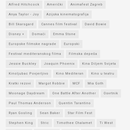
Alfred Hitchcock
Američki
Animafest Zagreb
Anya Taylor - Joy
Azijska kinematografija
Bill Skarsgard
Cannes film festival
David Bowie
Disney +
Domaći
Emma Stone
Europske filmske nagrade
Europski
Festival mediteranskog filma
Filmska depeša
Jessie Buckley
Joaquin Phoenix
Kina Diljem Svijeta
Kinoljubac Povjerljivo
Kino Mediteran
Kino u teatru
Kratki rezovi
Margot Robbie
MCF
Mia Goth
Moonage Daydream
One Battle After Another
Osvrtnik
Paul Thomas Anderson
Quentin Tarantino
Ryan Gosling
Sean Baker
Star Film Fest
Stephen King
Stric
Timothee Chalamet
Ti West