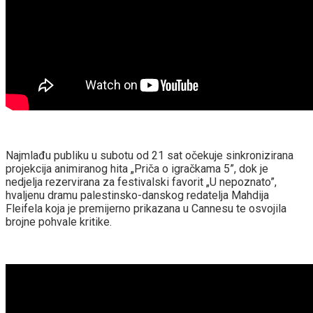
Najmlađu publiku u subotu od 21 sat očekuje sinkronizirana
projekcija animiranog hita „Priča o igračkama 5”, dok je
nedjelja rezervirana za festivalski favorit „U nepoznato”,
hvaljenu dramu palestinsko-danskog redatelja Mahdija
Fleifela koja je premijerno prikazana u Cannesu te osvojila
brojne pohvale kritike.