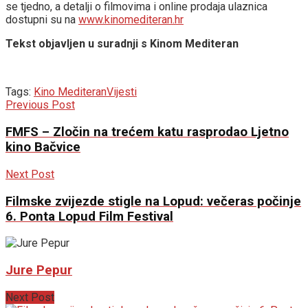
se tjedno, a detalji o filmovima i online prodaja ulaznica
dostupni su na
www.kinomediteran.hr
Tekst objavljen u suradnji s Kinom Mediteran
Tags:
Kino Mediteran
Vijesti
Previous Post
FMFS – Zločin na trećem katu rasprodao Ljetno
kino Bačvice
Next Post
Filmske zvijezde stigle na Lopud: večeras počinje
6. Ponta Lopud Film Festival
Jure Pepur
Next Post