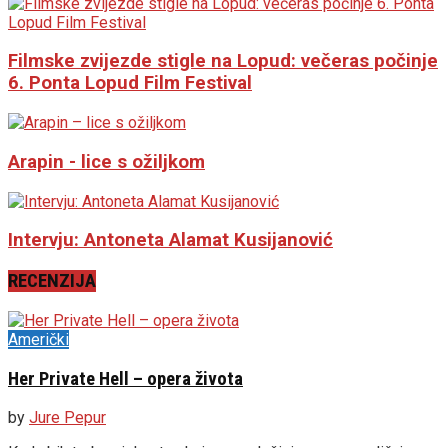
Filmske zvijezde stigle na Lopud: večeras počinje
6. Ponta Lopud Film Festival
Arapin - lice s ožiljkom
Intervju: Antoneta Alamat Kusijanović
RECENZIJA
Američki
Her Private Hell – opera života
by
Jure Pepur