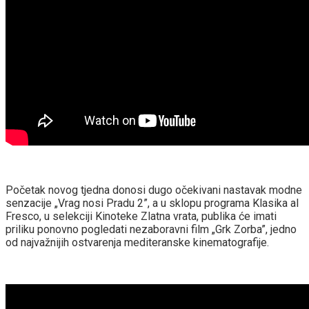
Početak novog tjedna donosi dugo očekivani nastavak modne
senzacije „Vrag nosi Pradu 2”, a u sklopu programa Klasika al
Fresco, u selekciji Kinoteke Zlatna vrata, publika će imati
priliku ponovno pogledati nezaboravni film „Grk Zorba”, jedno
od najvažnijih ostvarenja mediteranske kinematografije.