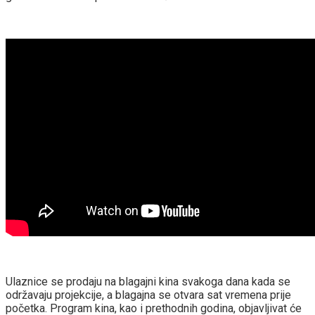
Ulaznice se prodaju na blagajni kina svakoga dana kada se
održavaju projekcije, a blagajna se otvara sat vremena prije
početka. Program kina, kao i prethodnih godina, objavljivat će