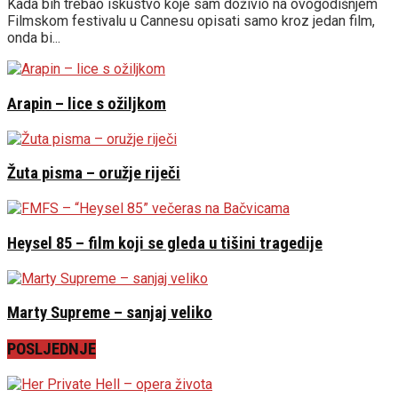
Kada bih trebao iskustvo koje sam doživio na ovogodišnjem
Filmskom festivalu u Cannesu opisati samo kroz jedan film,
onda bi...
Arapin – lice s ožiljkom
Žuta pisma – oružje riječi
Heysel 85 – film koji se gleda u tišini tragedije
Marty Supreme – sanjaj veliko
POSLJEDNJE