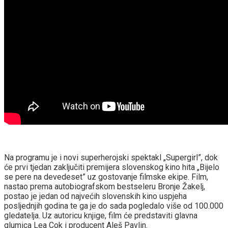
Na programu je i novi superherojski spektakl „Supergirl”, dok
će prvi tjedan zaključiti premijera slovenskog kino hita „Bijelo
se pere na devedeset” uz gostovanje filmske ekipe. Film,
nastao prema autobiografskom bestseleru Bronje Žakelj,
postao je jedan od najvećih slovenskih kino uspjeha
posljednjih godina te ga je do sada pogledalo više od 100.000
gledatelja. Uz autoricu knjige, film će predstaviti glavna
glumica Lea Cok i producent Aleš Pavlin.