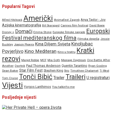
Popularni Tagovi
Američki
Anya Taylor - Joy
Animafest Zagreb
Alfred Hitchcock
Azijska kinematografija
Cannes film festival
Bill Skarsgard
David Bowie
Europski
Domaći
Disney +
Emma Stone
Europske filmske nagrade
Festival mediteranskog filma
Filmska depeša
Jessie
Kinoljubac
Kina Diljem Svijeta
Buckley
Joaquin Phoenix
Kratki
Povjerljivo
Kino Mediteran
Kino u teatru
rezovi
MCF
Mia Goth
One Battle After
Margot Robbie
Moonage Daydream
Paul Thomas Anderson
Quentin Tarantino
Another
Ryan Gosling
Osvrtnik
Star Film Fest
Stephen King
Sean Baker
Timothee Chalamet
Stric
Ti West
Tonči Bibić
Traileri
Trailer
U registraturi
Tom Cruise
Vijesti
Yorgos Lanthimos
You talkin'to me
Posljednje vijesti