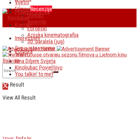
Vijesti
Filmovi
Recenzije
Prijatelji portala
Domaći
Američki
Kontakt
Europski
Azijska kinematografija
Impressum
30. paralela (jug)
Sve u isto vrijeme
Potpora
Traileri
Kina Diljem Svijeta
Kinoljubac Povjerljivo
You talkin’ to me?
No Result
View All Result
Izvor: fmfs.hr