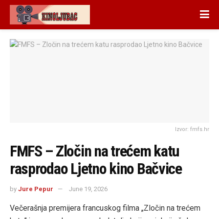
Izvor: fmfs.hr
FMFS – Zločin na trećem katu
rasprodao Ljetno kino Bačvice
by
Jure Pepur
June 19, 2026
Večerašnja premijera francuskog filma „Zločin na trećem