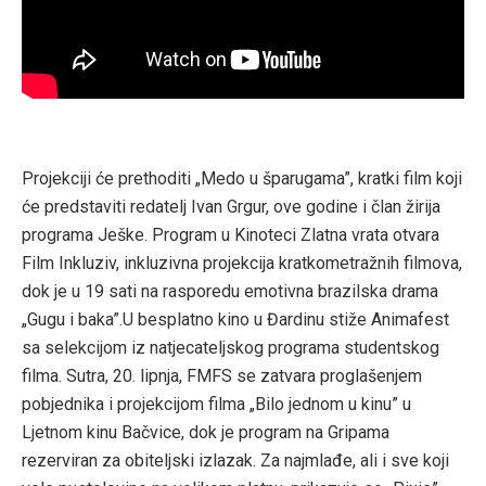
Projekciji će prethoditi „Medo u šparugama”, kratki film koji
će predstaviti redatelj Ivan Grgur, ove godine i član žirija
programa Ješke. Program u Kinoteci Zlatna vrata otvara
Film Inkluziv, inkluzivna projekcija kratkometražnih filmova,
dok je u 19 sati na rasporedu emotivna brazilska drama
„Gugu i baka”.U besplatno kino u Đardinu stiže Animafest
sa selekcijom iz natjecateljskog programa studentskog
filma. Sutra, 20. lipnja, FMFS se zatvara proglašenjem
pobjednika i projekcijom filma „Bilo jednom u kinu” u
Ljetnom kinu Bačvice, dok je program na Gripama
rezerviran za obiteljski izlazak. Za najmlađe, ali i sve koji