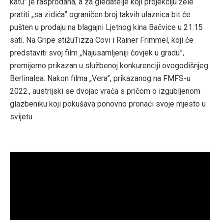
katu” je rasprodana, a za gledatelje koji projekciju žele
pratiti „sa zidića” ograničen broj takvih ulaznica bit će
pušten u prodaju na blagajni Ljetnog kina Bačvice u 21:15
sati. Na Gripe stižuTizza Covi i Rainer Frimmel, koji će
predstaviti svoj film „Najusamljeniji čovjek u gradu”,
premijerno prikazan u službenoj konkurenciji ovogodišnjeg
Berlinalea. Nakon filma „Vera”, prikazanog na FMFS-u
2022., austrijski se dvojac vraća s pričom o izgubljenom
glazbeniku koji pokušava ponovno pronaći svoje mjesto u
svijetu.