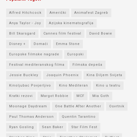
Alfred Hitchcock
Američki
Animafest Zagreb
Anya Taylor - Joy
Azijska kinematografija
Bill Skarsgard
Cannes film festival
David Bowie
Disney +
Domaći
Emma Stone
Europske filmske nagrade
Europski
Festival mediteranskog filma
Filmska depeša
Jessie Buckley
Joaquin Phoenix
Kina Diljem Svijeta
Kinoljubac Povjerljivo
Kino Mediteran
Kino u teatru
Kratki rezovi
Margot Robbie
MCF
Mia Goth
Moonage Daydream
One Battle After Another
Osvrtnik
Paul Thomas Anderson
Quentin Tarantino
Ryan Gosling
Sean Baker
Star Film Fest