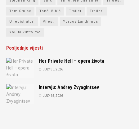
Stephen King
Stric
Timothee Chalamet
Ti West
Tom Cruise
Tonči Bibić
Trailer
Traileri
U registraturi
Vijesti
Yorgos Lanthimos
You talkin'to me
Posljednje vijesti
Her Private Hell – opera života
JULY 30, 2026
Intervju: Andrey Zvyagintsev
JULY 15, 2026