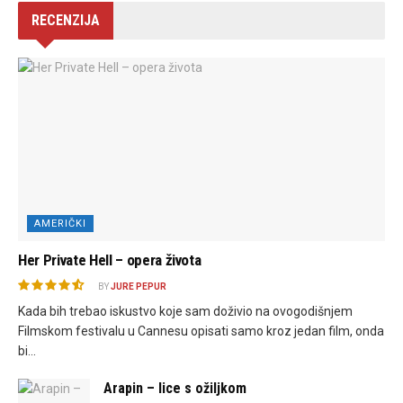
RECENZIJA
AMERIČKI
Her Private Hell – opera života
BY
JURE PEPUR
Kada bih trebao iskustvo koje sam doživio na ovogodišnjem
Filmskom festivalu u Cannesu opisati samo kroz jedan film, onda
bi...
Arapin – lice s ožiljkom