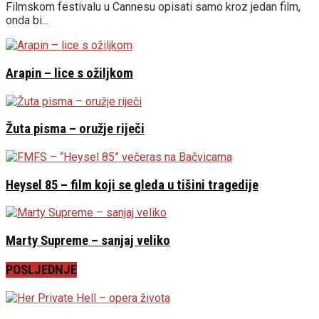
Filmskom festivalu u Cannesu opisati samo kroz jedan film,
onda bi...
Arapin – lice s ožiljkom
Žuta pisma – oružje riječi
Heysel 85 – film koji se gleda u tišini tragedije
Marty Supreme – sanjaj veliko
POSLJEDNJE