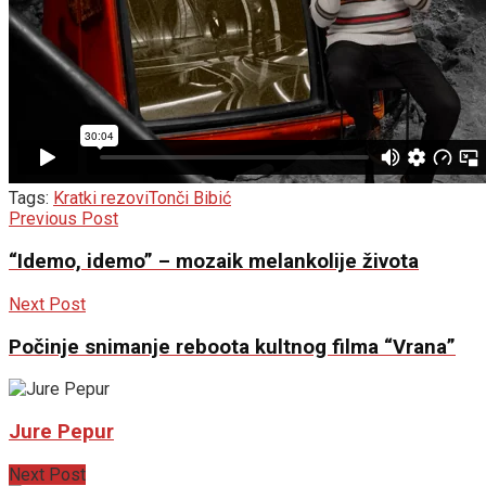
Tags:
Kratki rezovi
Tonči Bibić
Previous Post
“Idemo, idemo” – mozaik melankolije života
Next Post
Počinje snimanje reboota kultnog filma “Vrana”
Jure Pepur
Next Post