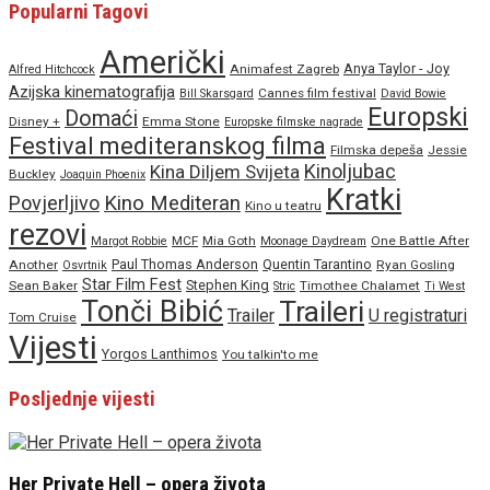
Popularni Tagovi
Američki
Anya Taylor - Joy
Animafest Zagreb
Alfred Hitchcock
Azijska kinematografija
Cannes film festival
Bill Skarsgard
David Bowie
Europski
Domaći
Disney +
Emma Stone
Europske filmske nagrade
Festival mediteranskog filma
Filmska depeša
Jessie
Kinoljubac
Kina Diljem Svijeta
Buckley
Joaquin Phoenix
Kratki
Povjerljivo
Kino Mediteran
Kino u teatru
rezovi
MCF
Mia Goth
One Battle After
Margot Robbie
Moonage Daydream
Paul Thomas Anderson
Quentin Tarantino
Another
Ryan Gosling
Osvrtnik
Star Film Fest
Stephen King
Sean Baker
Timothee Chalamet
Stric
Ti West
Tonči Bibić
Traileri
Trailer
U registraturi
Tom Cruise
Vijesti
Yorgos Lanthimos
You talkin'to me
Posljednje vijesti
Her Private Hell – opera života