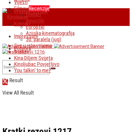
Vijesti
Filmovi
Recenzije
Prijatelji portala
Domaći
Američki
Kontakt
Europski
Azijska kinematografija
Impressum
30. paralela (jug)
Sve u isto vrijeme
Potpora
Traileri
Kina Diljem Svijeta
Kinoljubac Povjerljivo
You talkin’ to me?
No Result
View All Result
Kratki rezovi 1217