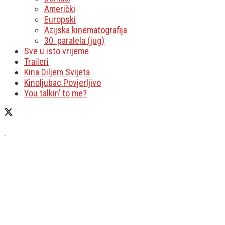
Američki
Europski
Azijska kinematografija
30. paralela (jug)
Sve u isto vrijeme
Traileri
Kina Diljem Svijeta
Kinoljubac Povjerljivo
You talkin’ to me?