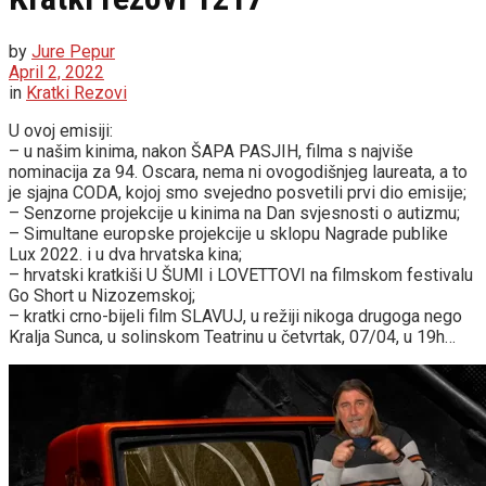
by
Jure Pepur
April 2, 2022
in
Kratki Rezovi
U ovoj emisiji:
– u našim kinima, nakon ŠAPA PASJIH, filma s najviše
nominacija za 94. Oscara, nema ni ovogodišnjeg laureata, a to
je sjajna CODA, kojoj smo svejedno posvetili prvi dio emisije;
– Senzorne projekcije u kinima na Dan svjesnosti o autizmu;
– Simultane europske projekcije u sklopu Nagrade publike
Lux 2022. i u dva hrvatska kina;
– hrvatski kratkiši U ŠUMI i LOVETTOVI na filmskom festivalu
Go Short u Nizozemskoj;
– kratki crno-bijeli film SLAVUJ, u režiji nikoga drugoga nego
Kralja Sunca, u solinskom Teatrinu u četvrtak, 07/04, u 19h…