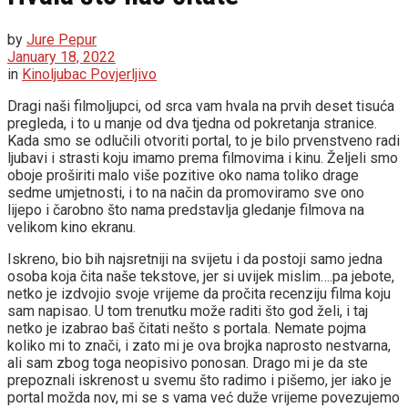
by
Jure Pepur
January 18, 2022
in
Kinoljubac Povjerljivo
Dragi naši filmoljupci, od srca vam hvala na prvih deset tisuća
pregleda, i to u manje od dva tjedna od pokretanja stranice.
Kada smo se odlučili otvoriti portal, to je bilo prvenstveno radi
ljubavi i strasti koju imamo prema filmovima i kinu. Željeli smo
oboje proširiti malo više pozitive oko nama toliko drage
sedme umjetnosti, i to na način da promoviramo sve ono
lijepo i čarobno što nama predstavlja gledanje filmova na
velikom kino ekranu.
Iskreno, bio bih najsretniji na svijetu i da postoji samo jedna
osoba koja čita naše tekstove, jer si uvijek mislim….pa jebote,
netko je izdvojio svoje vrijeme da pročita recenziju filma koju
sam napisao. U tom trenutku može raditi što god želi, i taj
netko je izabrao baš čitati nešto s portala. Nemate pojma
koliko mi to znači, i zato mi je ova brojka naprosto nestvarna,
ali sam zbog toga neopisivo ponosan. Drago mi je da ste
prepoznali iskrenost u svemu što radimo i pišemo, jer iako je
portal možda nov, mi se s vama već duže vrijeme povezujemo