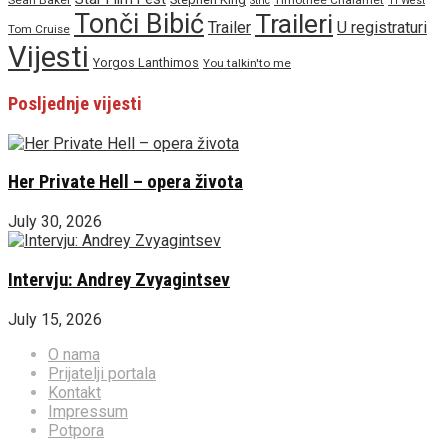
Sean Baker
Timothee Chalamet
Stric
Ti West
Tonči Bibić
Traileri
Trailer
U registraturi
Tom Cruise
Vijesti
Yorgos Lanthimos
You talkin'to me
Posljednje vijesti
Her Private Hell – opera života
July 30, 2026
Intervju: Andrey Zvyagintsev
July 15, 2026
O nama
Prijatelji portala
Kontakt
Impressum
Potpora