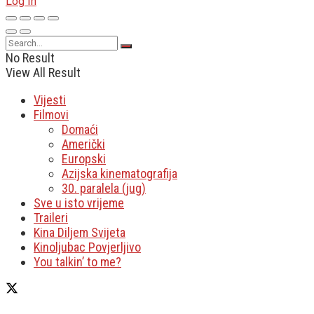
Log In
No Result
View All Result
Vijesti
Filmovi
Domaći
Američki
Europski
Azijska kinematografija
30. paralela (jug)
Sve u isto vrijeme
Traileri
Kina Diljem Svijeta
Kinoljubac Povjerljivo
You talkin’ to me?