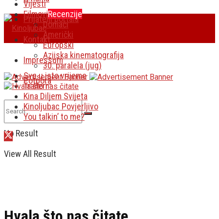
Vijesti
Filmovi
Recenzije
Prijatelji portala
Domaći
Američki
Kontakt
Europski
Azijska kinematografija
Impressum
30. paralela (jug)
Sve u isto vrijeme
Potpora
Traileri
Kina Diljem Svijeta
Kinoljubac Povjerljivo
You talkin’ to me?
No Result
View All Result
Hvala što nas čitate