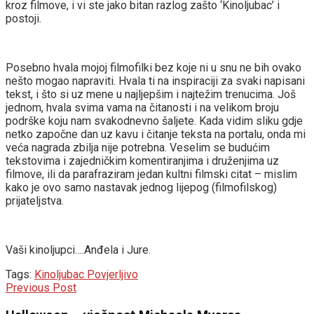
kroz filmove, i vi ste jako bitan razlog zašto ‘Kinoljubac’ i
postoji.
Posebno hvala mojoj filmofilki bez koje ni u snu ne bih ovako
nešto mogao napraviti. Hvala ti na inspiraciji za svaki napisani
tekst, i što si uz mene u najljepšim i najtežim trenucima. Još
jednom, hvala svima vama na čitanosti i na velikom broju
podrške koju nam svakodnevno šaljete. Kada vidim sliku gdje
netko započne dan uz kavu i čitanje teksta na portalu, onda mi
veća nagrada zbilja nije potrebna. Veselim se budućim
tekstovima i zajedničkim komentiranjima i druženjima uz
filmove, ili da parafraziram jedan kultni filmski citat – mislim
kako je ovo samo nastavak jednog lijepog (filmofilskog)
prijateljstva.
Vaši kinoljupci….Anđela i Jure.
Tags:
Kinoljubac Povjerljivo
Previous Post