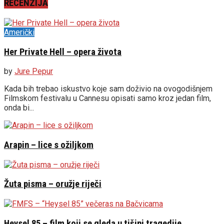
RECENZIJA
Američki
Her Private Hell – opera života
by
Jure Pepur
Kada bih trebao iskustvo koje sam doživio na ovogodišnjem
Filmskom festivalu u Cannesu opisati samo kroz jedan film,
onda bi...
Arapin – lice s ožiljkom
Žuta pisma – oružje riječi
Heysel 85 – film koji se gleda u tišini tragedije