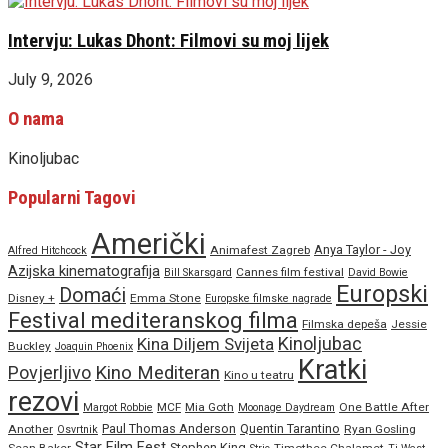
Intervju: Lukas Dhont: Filmovi su moj lijek
July 9, 2026
O nama
Kinoljubac
Popularni Tagovi
Američki
Anya Taylor - Joy
Animafest Zagreb
Alfred Hitchcock
Azijska kinematografija
Cannes film festival
Bill Skarsgard
David Bowie
Europski
Domaći
Disney +
Emma Stone
Europske filmske nagrade
Festival mediteranskog filma
Filmska depeša
Jessie
Kinoljubac
Kina Diljem Svijeta
Buckley
Joaquin Phoenix
Kratki
Povjerljivo
Kino Mediteran
Kino u teatru
rezovi
MCF
Mia Goth
One Battle After
Margot Robbie
Moonage Daydream
Paul Thomas Anderson
Quentin Tarantino
Another
Ryan Gosling
Osvrtnik
Star Film Fest
Stephen King