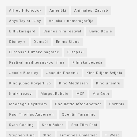
Alfred Hitchcock
Američki
Animafest Zagreb
Anya Taylor - Joy
Azijska kinematografija
Bill Skarsgard
Cannes film festival
David Bowie
Disney +
Domaći
Emma Stone
Europske filmske nagrade
Europski
Festival mediteranskog filma
Filmska depeša
Jessie Buckley
Joaquin Phoenix
Kina Diljem Svijeta
Kinoljubac Povjerljivo
Kino Mediteran
Kino u teatru
Kratki rezovi
Margot Robbie
MCF
Mia Goth
Moonage Daydream
One Battle After Another
Osvrtnik
Paul Thomas Anderson
Quentin Tarantino
Ryan Gosling
Sean Baker
Star Film Fest
Stephen King
Stric
Timothee Chalamet
Ti West