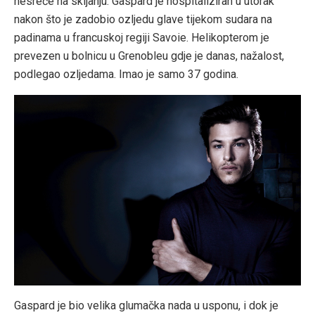
nesreće na skijanju. Gaspard je hospitaliziran u utorak
nakon što je zadobio ozljedu glave tijekom sudara na
padinama u francuskoj regiji Savoie. Helikopterom je
prevezen u bolnicu u Grenobleu gdje je danas, nažalost,
podlegao ozljedama. Imao je samo 37 godina.
Gaspard je bio velika glumačka nada u usponu, i dok je