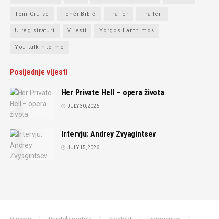
Tom Cruise
Tonči Bibić
Trailer
Traileri
U registraturi
Vijesti
Yorgos Lanthimos
You talkin'to me
Posljednje vijesti
Her Private Hell – opera života
JULY 30, 2026
Intervju: Andrey Zvyagintsev
JULY 15, 2026
O nama
Prijatelji portala
Kontakt
Impressum