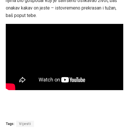
njima bio gospodar koji je savršeno oslikavao život, baš
onakav kakav on jeste – istovremeno prekrasan i tužan,
baš poput tebe.
Tags:
Vijesti