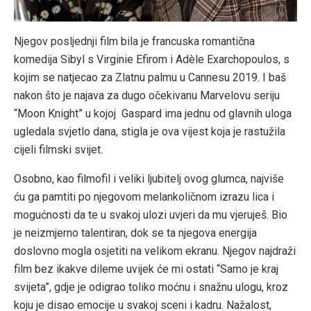
Njegov posljednji film bila je francuska romantična
komedija Sibyl s Virginie Efirom i Adèle Exarchopoulos, s
kojim se natjecao za Zlatnu palmu u Cannesu 2019. I baš
nakon što je najava za dugo očekivanu Marvelovu seriju
“Moon Knight” u kojoj Gaspard ima jednu od glavnih uloga
ugledala svjetlo dana, stigla je ova vijest koja je rastužila
cijeli filmski svijet.
Osobno, kao filmofil i veliki ljubitelj ovog glumca, najviše
ću ga pamtiti po njegovom melankoličnom izrazu lica i
mogućnosti da te u svakoj ulozi uvjeri da mu vjeruješ. Bio
je neizmjerno talentiran, dok se ta njegova energija
doslovno mogla osjetiti na velikom ekranu. Njegov najdraži
film bez ikakve dileme uvijek će mi ostati “Samo je kraj
svijeta”, gdje je odigrao toliko moćnu i snažnu ulogu, kroz
koju je disao emocije u svakoj sceni i kadru. Nažalost,