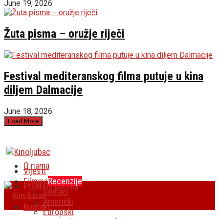
June 19, 2026
Žuta pisma – oružje riječi
Festival mediteranskog filma putuje u kina
diljem Dalmacije
June 18, 2026
Load More
O nama
Vijesti
Filmovi
Recenzije
Prijatelji portala
Domaći
Američki
Kontakt
Europski