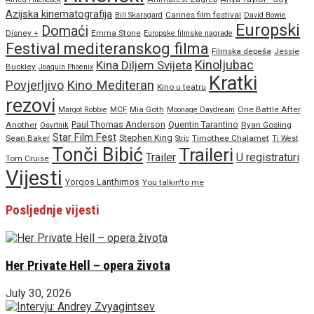
Azijska kinematografija
Cannes film festival
Bill Skarsgard
David Bowie
Europski
Domaći
Disney +
Emma Stone
Europske filmske nagrade
Festival mediteranskog filma
Filmska depeša
Jessie
Kinoljubac
Kina Diljem Svijeta
Buckley
Joaquin Phoenix
Kratki
Povjerljivo
Kino Mediteran
Kino u teatru
rezovi
MCF
Mia Goth
One Battle After
Margot Robbie
Moonage Daydream
Paul Thomas Anderson
Quentin Tarantino
Another
Ryan Gosling
Osvrtnik
Star Film Fest
Stephen King
Sean Baker
Timothee Chalamet
Stric
Ti West
Tonči Bibić
Traileri
Trailer
U registraturi
Tom Cruise
Vijesti
Yorgos Lanthimos
You talkin'to me
Posljednje vijesti
Her Private Hell – opera života
July 30, 2026