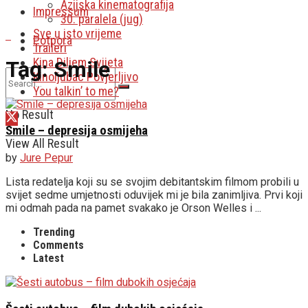
Azijska kinematografija
Impressum
30. paralela (jug)
Sve u isto vrijeme
Potpora
Traileri
Kina Diljem Svijeta
Tag:
Smile
Kinoljubac Povjerljivo
You talkin’ to me?
No Result
Smile – depresija osmijeha
View All Result
by
Jure Pepur
Lista redatelja koji su se svojim debitantskim filmom probili u
svijet sedme umjetnosti oduvijek mi je bila zanimljiva. Prvi koji
mi odmah pada na pamet svakako je Orson Welles i ...
Trending
Comments
Latest