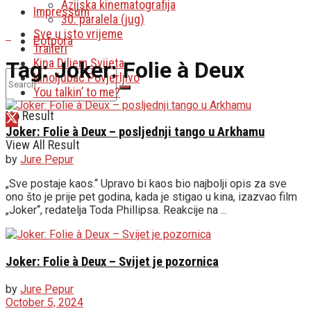
Azijska kinematografija
Impressum
30. paralela (jug)
Sve u isto vrijeme
Potpora
Traileri
Kina Diljem Svijeta
Tag:
Joker: Folie à Deux
Kinoljubac Povjerljivo
You talkin’ to me?
No Result
Joker: Folie à Deux – posljednji tango u Arkhamu
View All Result
by
Jure Pepur
„Sve postaje kaos.“ Upravo bi kaos bio najbolji opis za sve
ono što je prije pet godina, kada je stigao u kina, izazvao film
„Joker“, redatelja Toda Phillipsa. Reakcije na ...
Joker: Folie à Deux – Svijet je pozornica
by
Jure Pepur
October 5, 2024