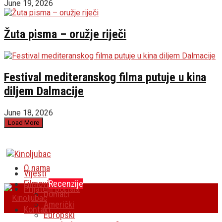
June 19, 2026
Žuta pisma – oružje riječi
Festival mediteranskog filma putuje u kina
diljem Dalmacije
June 18, 2026
Load More
O nama
Vijesti
Filmovi
Recenzije
Prijatelji portala
Domaći
Američki
Kontakt
Europski