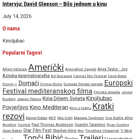
Intervju: David Gleeson – Bilo jednom u kinu
July 14, 2026
O nama
Kinoljubac
Popularni Tagovi
Američki
Anya Taylor - Joy
Animafest Zagreb
Alfred Hitchcock
Azijska kinematografija
Cannes film festival
Bill Skarsgard
David Bowie
Europski
Domaći
Disney +
Emma Stone
Europske filmske nagrade
Festival mediteranskog filma
Filmska depeša
Jessie
Kinoljubac
Kina Diljem Svijeta
Buckley
Joaquin Phoenix
Kratki
Povjerljivo
Kino Mediteran
Kino u teatru
rezovi
MCF
Mia Goth
One Battle After
Margot Robbie
Moonage Daydream
Paul Thomas Anderson
Quentin Tarantino
Another
Ryan Gosling
Osvrtnik
Star Film Fest
Stephen King
Sean Baker
Timothee Chalamet
Stric
Ti West
Tonči Bibić
Traileri