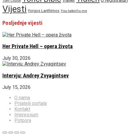
Trailer
U registraturi
Tom Cruise
Vijesti
Yorgos Lanthimos
You talkin'to me
Posljednje vijesti
Her Private Hell – opera života
July 30, 2026
Intervju: Andrey Zvyagintsev
July 15, 2026
O nama
Prijatelji portala
Kontakt
Impressum
Potpora