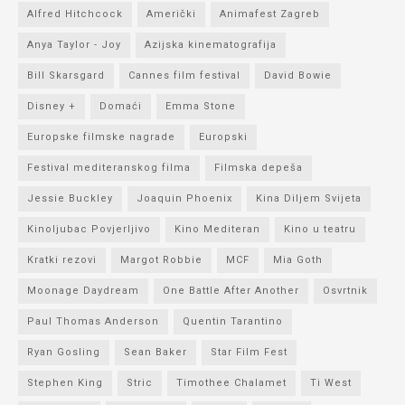
Alfred Hitchcock
Američki
Animafest Zagreb
Anya Taylor - Joy
Azijska kinematografija
Bill Skarsgard
Cannes film festival
David Bowie
Disney +
Domaći
Emma Stone
Europske filmske nagrade
Europski
Festival mediteranskog filma
Filmska depeša
Jessie Buckley
Joaquin Phoenix
Kina Diljem Svijeta
Kinoljubac Povjerljivo
Kino Mediteran
Kino u teatru
Kratki rezovi
Margot Robbie
MCF
Mia Goth
Moonage Daydream
One Battle After Another
Osvrtnik
Paul Thomas Anderson
Quentin Tarantino
Ryan Gosling
Sean Baker
Star Film Fest
Stephen King
Stric
Timothee Chalamet
Ti West