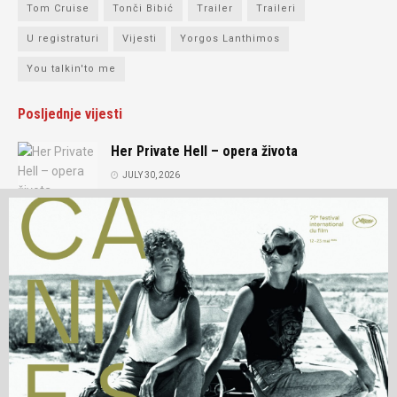
Tom Cruise
Tonči Bibić
Trailer
Traileri
U registraturi
Vijesti
Yorgos Lanthimos
You talkin'to me
Posljednje vijesti
Her Private Hell – opera života
JULY 30, 2026
Intervju: Andrey Zvyagintsev
JULY 15, 2026
O nama
Prijatelji portala
Kontakt
Impressum