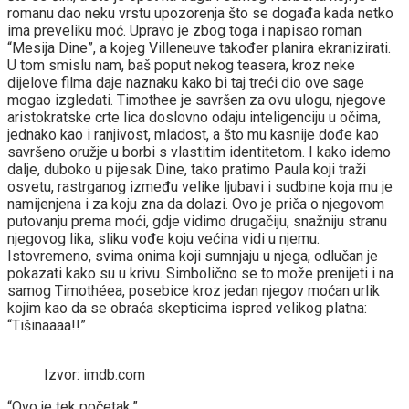
romanu dao neku vrstu upozorenja što se događa kada netko
ima preveliku moć. Upravo je zbog toga i napisao roman
“Mesija Dine”, a kojeg Villeneuve također planira ekranizirati.
U tom smislu nam, baš poput nekog teasera, kroz neke
dijelove filma daje naznaku kako bi taj treći dio ove sage
mogao izgledati. Timothee je savršen za ovu ulogu, njegove
aristokratske crte lica doslovno odaju inteligenciju u očima,
jednako kao i ranjivost, mladost, a što mu kasnije dođe kao
savršeno oružje u borbi s vlastitim identitetom. I kako idemo
dalje, duboko u pijesak Dine, tako pratimo Paula koji traži
osvetu, rastrganog između velike ljubavi i sudbine koja mu je
namijenjena i za koju zna da dolazi. Ovo je priča o njegovom
putovanju prema moći, gdje vidimo drugačiju, snažniju stranu
njegovog lika, sliku vođe koju većina vidi u njemu.
Istovremeno, svima onima koji sumnjaju u njega, odlučan je
pokazati kako su u krivu. Simbolično se to može prenijeti i na
samog Timothéea, posebice kroz jedan njegov moćan urlik
kojim kao da se obraća skepticima ispred velikog platna:
“Tišinaaaa!!”
Izvor: imdb.com
“Ovo je tek početak.”