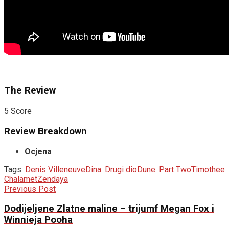
The Review
5
Score
Review Breakdown
Ocjena
Tags:
Denis Villeneuve
Dina: Drugi dio
Dune: Part Two
Timothee
Chalamet
Zendaya
Previous Post
Dodijeljene Zlatne maline – trijumf Megan Fox i
Winnieja Pooha