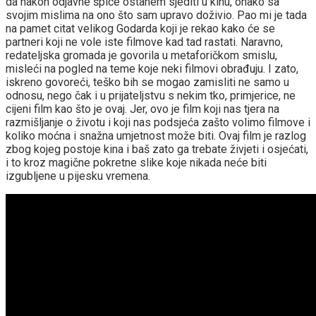
da nakon odjavne špice ostanem sjediti u kinu, onako sa
svojim mislima na ono što sam upravo doživio. Pao mi je tada
na pamet citat velikog Godarda koji je rekao kako će se
partneri koji ne vole iste filmove kad tad rastati. Naravno,
redateljska gromada je govorila u metaforičkom smislu,
misleći na pogled na teme koje neki filmovi obrađuju. I zato,
iskreno govoreći, teško bih se mogao zamisliti ne samo u
odnosu, nego čak i u prijateljstvu s nekim tko, primjerice, ne
cijeni film kao što je ovaj. Jer, ovo je film koji nas tjera na
razmišljanje o životu i koji nas podsjeća zašto volimo filmove i
koliko moćna i snažna umjetnost može biti. Ovaj film je razlog
zbog kojeg postoje kina i baš zato ga trebate živjeti i osjećati,
i to kroz magične pokretne slike koje nikada neće biti
izgubljene u pijesku vremena.