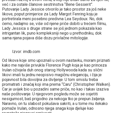
već i za ostale članove sestrinstva “Bene Gesserit”.
Putovanje Lady Jessice otvorilo je tako prostor za još neke
likove, poput primjerice za Lady Margot Fenring koju je
portretirala meni posebno predivna Lea Seydoux. No, dok
ćemo, nadajmo se, više od njene priče dobiti u trećem filmu,
Lady Jessica s druge strane se još jednom pokazala kao
intrigantan lik, puno kompleksniji nego u prethodniku, dok
sama njena pojava diše dozu privlačne mitologije.
Izvor: imdb.com
Od likova koje smo upoznali u ovom nastavku, moram priznati
kako me najviše privukla Florence Pugh koja je kao princeza
Irulan oživjela duh onog starog Hollywooda kada su slični
likovi imali tu jednu neopisivo magičnu eleganciju, i čija je
pojavnost bila dovoljna za divljenje. U tom smislu treba
promatrati i značaj koji ima prema “Caru” (Christopher Walken).
Car je uvijek bio u pozadini same priče, no kao i takav izaziva
naše poštovanje. U njegovom pogledu može se osjetiti
nesigurnost, baš prigodno za nekoga tko je prepun žaljenja.
Naravno, on tu slabost pokušava sakriti, a u tome mu itekako
pomaže Irulan, odnosno njega snaga koja djeluje kao