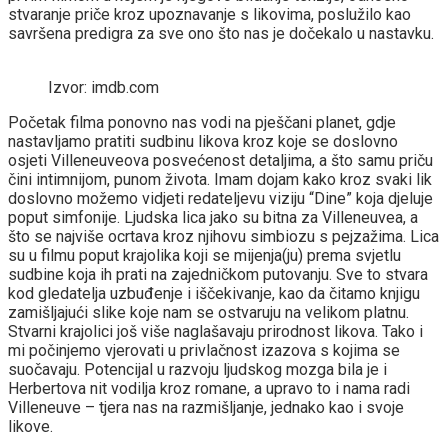
stvaranje priče kroz upoznavanje s likovima, poslužilo kao
savršena predigra za sve ono što nas je dočekalo u nastavku.
Izvor: imdb.com
Početak filma ponovno nas vodi na pješčani planet, gdje
nastavljamo pratiti sudbinu likova kroz koje se doslovno
osjeti Villeneuveova posvećenost detaljima, a što samu priču
čini intimnijom, punom života. Imam dojam kako kroz svaki lik
doslovno možemo vidjeti redateljevu viziju “Dine” koja djeluje
poput simfonije. Ljudska lica jako su bitna za Villeneuvea, a
što se najviše ocrtava kroz njihovu simbiozu s pejzažima. Lica
su u filmu poput krajolika koji se mijenja(ju) prema svjetlu
sudbine koja ih prati na zajedničkom putovanju. Sve to stvara
kod gledatelja uzbuđenje i iščekivanje, kao da čitamo knjigu
zamišljajući slike koje nam se ostvaruju na velikom platnu.
Stvarni krajolici još više naglašavaju prirodnost likova. Tako i
mi počinjemo vjerovati u privlačnost izazova s kojima se
suočavaju. Potencijal u razvoju ljudskog mozga bila je i
Herbertova nit vodilja kroz romane, a upravo to i nama radi
Villeneuve – tjera nas na razmišljanje, jednako kao i svoje
likove.