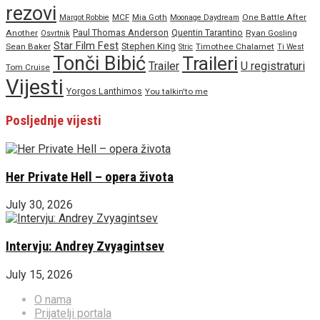
rezovi
MCF
Mia Goth
One Battle After
Margot Robbie
Moonage Daydream
Paul Thomas Anderson
Quentin Tarantino
Another
Ryan Gosling
Osvrtnik
Star Film Fest
Stephen King
Sean Baker
Timothee Chalamet
Stric
Ti West
Tonči Bibić
Traileri
Trailer
U registraturi
Tom Cruise
Vijesti
Yorgos Lanthimos
You talkin'to me
Posljednje vijesti
Her Private Hell – opera života
July 30, 2026
Intervju: Andrey Zvyagintsev
July 15, 2026
O nama
Prijatelji portala