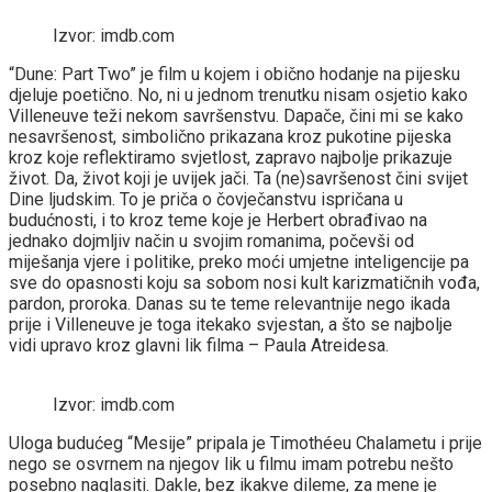
Izvor: imdb.com
“Dune: Part Two” je film u kojem i obično hodanje na pijesku
djeluje poetično. No, ni u jednom trenutku nisam osjetio kako
Villeneuve teži nekom savršenstvu. Dapače, čini mi se kako
nesavršenost, simbolično prikazana kroz pukotine pijeska
kroz koje reflektiramo svjetlost, zapravo najbolje prikazuje
život. Da, život koji je uvijek jači. Ta (ne)savršenost čini svijet
Dine ljudskim. To je priča o čovječanstvu ispričana u
budućnosti, i to kroz teme koje je Herbert obrađivao na
jednako dojmljiv način u svojim romanima, počevši od
miješanja vjere i politike, preko moći umjetne inteligencije pa
sve do opasnosti koju sa sobom nosi kult karizmatičnih vođa,
pardon, proroka. Danas su te teme relevantnije nego ikada
prije i Villeneuve je toga itekako svjestan, a što se najbolje
vidi upravo kroz glavni lik filma – Paula Atreidesa.
Izvor: imdb.com
Uloga budućeg “Mesije” pripala je Timothéeu Chalametu i prije
nego se osvrnem na njegov lik u filmu imam potrebu nešto
posebno naglasiti. Dakle, bez ikakve dileme, za mene je