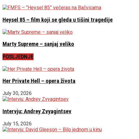
Heysel 85 – film koji se gleda u tišini tragedije
Marty Supreme – sanjaj veliko
POSLJEDNJE
Her Private Hell – opera života
July 30, 2026
Intervju: Andrey Zvyagintsev
July 15, 2026