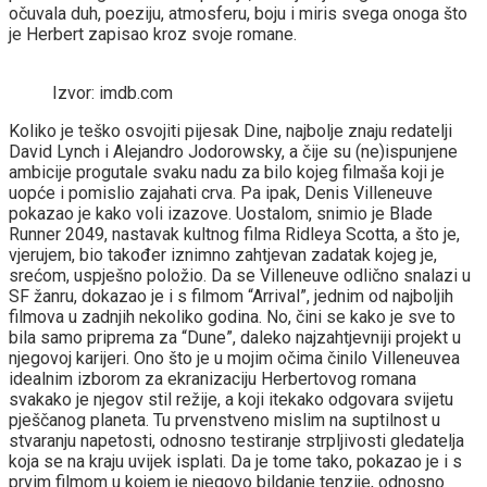
očuvala duh, poeziju, atmosferu, boju i miris svega onoga što
je Herbert zapisao kroz svoje romane.
Izvor: imdb.com
Koliko je teško osvojiti pijesak Dine, najbolje znaju redatelji
David Lynch i Alejandro Jodorowsky, a čije su (ne)ispunjene
ambicije progutale svaku nadu za bilo kojeg filmaša koji je
uopće i pomislio zajahati crva. Pa ipak, Denis Villeneuve
pokazao je kako voli izazove. Uostalom, snimio je Blade
Runner 2049, nastavak kultnog filma Ridleya Scotta, a što je,
vjerujem, bio također iznimno zahtjevan zadatak kojeg je,
srećom, uspješno položio. Da se Villeneuve odlično snalazi u
SF žanru, dokazao je i s filmom “Arrival”, jednim od najboljih
filmova u zadnjih nekoliko godina. No, čini se kako je sve to
bila samo priprema za “Dune”, daleko najzahtjevniji projekt u
njegovoj karijeri. Ono što je u mojim očima činilo Villeneuvea
idealnim izborom za ekranizaciju Herbertovog romana
svakako je njegov stil režije, a koji itekako odgovara svijetu
pješčanog planeta. Tu prvenstveno mislim na suptilnost u
stvaranju napetosti, odnosno testiranje strpljivosti gledatelja
koja se na kraju uvijek isplati. Da je tome tako, pokazao je i s
prvim filmom u kojem je njegovo bildanje tenzije, odnosno