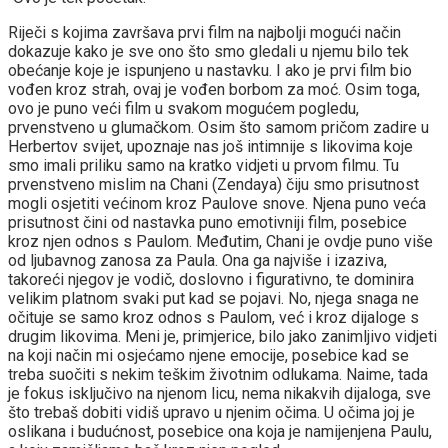
Riječi s kojima završava prvi film na najbolji mogući način
dokazuje kako je sve ono što smo gledali u njemu bilo tek
obećanje koje je ispunjeno u nastavku. I ako je prvi film bio
vođen kroz strah, ovaj je vođen borbom za moć. Osim toga,
ovo je puno veći film u svakom mogućem pogledu,
prvenstveno u glumačkom. Osim što samom pričom zadire u
Herbertov svijet, upoznaje nas još intimnije s likovima koje
smo imali priliku samo na kratko vidjeti u prvom filmu. Tu
prvenstveno mislim na Chani (Zendaya) čiju smo prisutnost
mogli osjetiti većinom kroz Paulove snove. Njena puno veća
prisutnost čini od nastavka puno emotivniji film, posebice
kroz njen odnos s Paulom. Međutim, Chani je ovdje puno više
od ljubavnog zanosa za Paula. Ona ga najviše i izaziva,
takoreći njegov je vodič, doslovno i figurativno, te dominira
velikim platnom svaki put kad se pojavi. No, njega snaga ne
očituje se samo kroz odnos s Paulom, već i kroz dijaloge s
drugim likovima. Meni je, primjerice, bilo jako zanimljivo vidjeti
na koji način mi osjećamo njene emocije, posebice kad se
treba suočiti s nekim teškim životnim odlukama. Naime, tada
je fokus isključivo na njenom licu, nema nikakvih dijaloga, sve
što trebaš dobiti vidiš upravo u njenim očima. U očima joj je
oslikana i budućnost, posebice ona koja je namijenjena Paulu,