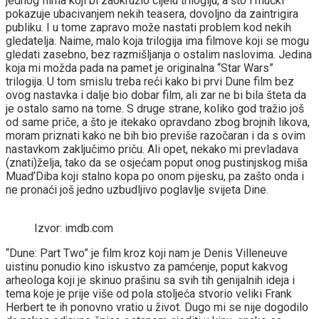
jednog filma koji bi zaokružio cijelu trilogiju, a što i mućki
pokazuje ubacivanjem nekih teasera, dovoljno da zaintrigira
publiku. I u tome zapravo može nastati problem kod nekih
gledatelja. Naime, malo koja trilogija ima filmove koji se mogu
gledati zasebno, bez razmišljanja o ostalim naslovima. Jedina
koja mi možda pada na pamet je originalna “Star Wars”
trilogija. U tom smislu treba reći kako bi prvi Dune film bez
ovog nastavka i dalje bio dobar film, ali zar ne bi bila šteta da
je ostalo samo na tome. S druge strane, koliko god tražio još
od same priče, a što je itekako opravdano zbog brojnih likova,
moram priznati kako ne bih bio previše razočaran i da s ovim
nastavkom zaključimo priču. Ali opet, nekako mi prevladava
(znati)želja, tako da se osjećam poput onog pustinjskog miša
Muad’Diba koji stalno kopa po onom pijesku, pa zašto onda i
ne pronaći još jedno uzbudljivo poglavlje svijeta Dine.
Izvor: imdb.com
“Dune: Part Two” je film kroz koji nam je Denis Villeneuve
uistinu ponudio kino iskustvo za pamćenje, poput kakvog
arheologa koji je skinuo prašinu sa svih tih genijalnih ideja i
tema koje je prije više od pola stoljeća stvorio veliki Frank
Herbert te ih ponovno vratio u život. Dugo mi se nije dogodilo