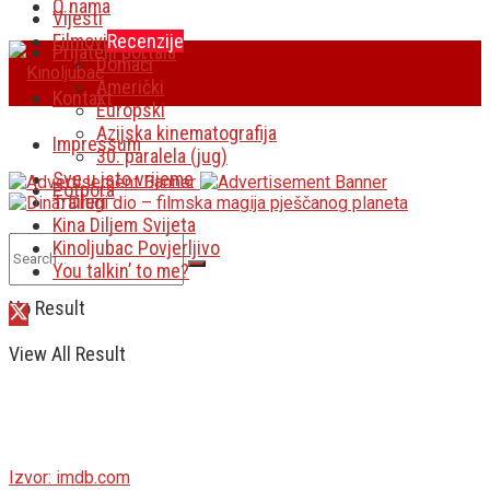
O nama
Vijesti
Filmovi
Recenzije
Prijatelji portala
Domaći
Američki
Kontakt
Europski
Azijska kinematografija
Impressum
30. paralela (jug)
Sve u isto vrijeme
Potpora
Traileri
Kina Diljem Svijeta
Kinoljubac Povjerljivo
You talkin’ to me?
No Result
View All Result
Izvor: imdb.com