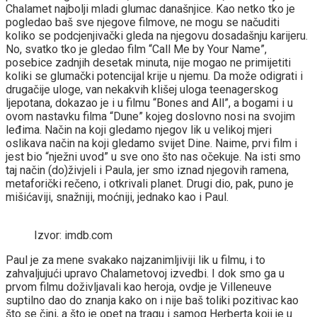
Chalamet najbolji mladi glumac današnjice. Kao netko tko je
pogledao baš sve njegove filmove, ne mogu se načuditi
koliko se podcjenjivački gleda na njegovu dosadašnju karijeru.
No, svatko tko je gledao film “Call Me by Your Name”,
posebice zadnjih desetak minuta, nije mogao ne primijetiti
koliki se glumački potencijal krije u njemu. Da može odigrati i
drugačije uloge, van nekakvih klišej uloga teenagerskog
ljepotana, dokazao je i u filmu “Bones and All”, a bogami i u
ovom nastavku filma “Dune” kojeg doslovno nosi na svojim
leđima. Način na koji gledamo njegov lik u velikoj mjeri
oslikava način na koji gledamo svijet Dine. Naime, prvi film i
jest bio “nježni uvod” u sve ono što nas očekuje. Na isti smo
taj način (do)živjeli i Paula, jer smo iznad njegovih ramena,
metaforički rečeno, i otkrivali planet. Drugi dio, pak, puno je
mišićaviji, snažniji, moćniji, jednako kao i Paul.
Izvor: imdb.com
Paul je za mene svakako najzanimljiviji lik u filmu, i to
zahvaljujući upravo Chalametovoj izvedbi. I dok smo ga u
prvom filmu doživljavali kao heroja, ovdje je Villeneuve
suptilno dao do znanja kako on i nije baš toliki pozitivac kao
što se čini, a što je opet na tragu i samog Herberta koji je u