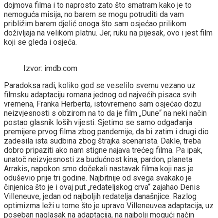
dojmova filma i to naprosto zato što smatram kako je to
nemoguća misija, no barem se mogu potruditi da vam
približim barem djelić onoga što sam osjećao prilikom
doživljaja na velikom platnu. Jer, ruku na pijesak, ovo i jest film
koji se gleda i osjeća.
Izvor: imdb.com
Paradoksa radi, koliko god se veselilo svemu vezano uz
filmsku adaptaciju romana jednog od najvećih pisaca svih
vremena, Franka Herberta, istovremeno sam osjećao dozu
neizvjesnosti s obzirom na to da je film „Dune“ na neki način
postao glasnik loših vijesti. Sjetimo se samo odgađanja
premijere prvog filma zbog pandemije, da bi zatim i drugi dio
zadesila ista sudbina zbog štrajka scenarista. Dakle, treba
dobro pripaziti ako nam stigne najava trećeg filma. Pa ipak,
unatoč neizvjesnosti za budućnost kina, pardon, planeta
Arrakis, napokon smo dočekali nastavak filma koji nas je
oduševio prije tri godine. Najbitnije od svega svakako je
činjenica što je i ovaj put „redateljskog crva“ zajahao Denis
Villeneuve, jedan od najboljih redatelja današnjice. Razlog
optimizma leži u tome što je upravo Villeneuvea adaptacija, uz
poseban naglasak na adaptacija, na najbolji mogući način