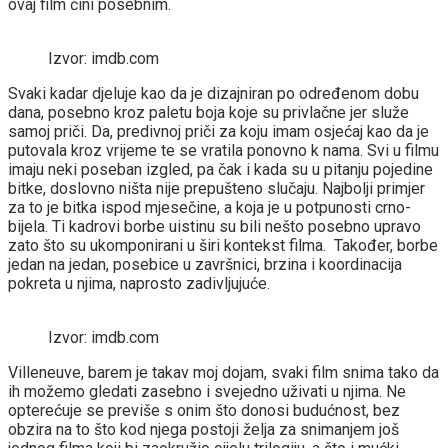
ovaj film čini posebnim.
Izvor: imdb.com
Svaki kadar djeluje kao da je dizajniran po određenom dobu
dana, posebno kroz paletu boja koje su privlačne jer služe
samoj priči. Da, predivnoj priči za koju imam osjećaj kao da je
putovala kroz vrijeme te se vratila ponovno k nama. Svi u filmu
imaju neki poseban izgled, pa čak i kada su u pitanju pojedine
bitke, doslovno ništa nije prepušteno slučaju. Najbolji primjer
za to je bitka ispod mjesečine, a koja je u potpunosti crno-
bijela. Ti kadrovi borbe uistinu su bili nešto posebno upravo
zato što su ukomponirani u širi kontekst filma. Također, borbe
jedan na jedan, posebice u završnici, brzina i koordinacija
pokreta u njima, naprosto zadivljujuće.
Izvor: imdb.com
Villeneuve, barem je takav moj dojam, svaki film snima tako da
ih možemo gledati zasebno i svejedno uživati u njima. Ne
opterećuje se previše s onim što donosi budućnost, bez
obzira na to što kod njega postoji želja za snimanjem još