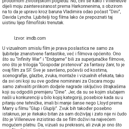
prodornom životinjskom pogledu. No, čini se kako i Villeneuve
dijeli moju zainteresiranost prema Harkonnenima, s obzirom
na to da je upravo kroz baruna Vladimira odao počast “Dini”,
Davida Lyncha. Ljubitelji tog filma lako će prepoznati taj
uistinu lijep filmofilski trenutak.
Izvor: imdb.com
U vizualnom smislu film je prava poslastica ne samo za
ljubitelje znanstvene fantastike, već i filmova općenito. Ono
što su “Infinity War” i “Endgame” bili za superjunačke filmove,
ono što je trilogija “Gospodar prstenova” za fantasy žanr, to je
ovaj film za SF. Sve je savršeno, počevši od kostima,
scenografije, glazbe, zvuka, montaže i vizualnih efekata, tako
da svi oni koji su ove godine nominirani za Oscara mogu
samo zahvaliti prilikom dodjele nagrade isključivo štrajkašima
koji su odgodili premijeru “Dine”. Jer, da su se kojim slučajem
našli u konkurenciji u bilo kojoj kategoriji, posebice kada su u
pitanju one tehničke, imali bi manje šanse nego Lloyd prema
Marry u filmu “Glup i Gluplji”. Zvuk bih također posebno
istaknuo, jer je itekako bitan za sam doživljaj i zato nije ni čudo
što je Villeneuve inzistirao da se film doživi na najvećem
mogućem platnu. Da, vizuali su prekrasni, ali zvuk je ono što