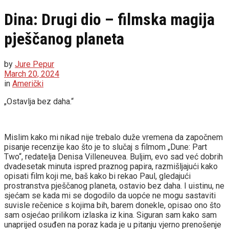
Dina: Drugi dio – filmska magija
pješčanog planeta
by
Jure Pepur
March 20, 2024
in
Američki
„Ostavlja bez daha.“
Mislim kako mi nikad nije trebalo duže vremena da započnem
pisanje recenzije kao što je to slučaj s filmom „Dune: Part
Two“, redatelja Denisa Villeneuvea. Buljim, evo sad već dobrih
dvadesetak minuta ispred praznog papira, razmišljajući kako
opisati film koji me, baš kako bi rekao Paul, gledajući
prostranstva pješčanog planeta, ostavio bez daha. I uistinu, ne
sjećam se kada mi se dogodilo da uopće ne mogu sastaviti
suvisle rečenice s kojima bih, barem donekle, opisao ono što
sam osjećao prilikom izlaska iz kina. Siguran sam kako sam
unaprijed osuđen na poraz kada je u pitanju vjerno prenošenje