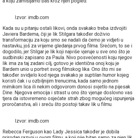
a koju zamišljamo baš kroz njen pogled.
Izvor: imdb.com
Kada su u pitanju ostali likovi, onda svakako treba izdvojiti
Javiera Bardema, čiji je lik Stilgara također doživio
transformaciju za koju smo se nadali da ćemo je vidjeti u
nastavku, još za vrijeme gledanja prvog filma. Srećom, to se i
dogodilo, jer Stilgar je lik koji najviše vjeruje u sve ono što je
sudbinski zapisano za Paula. Nivo posvećenosti koju njegov
lik ima za taj zadani cilj, gotovo je identična onoj koju je
Bardem unio u portret svog filmskog lika. Ono što mi se
također svidjelo kod njega svakako je suptilan humor kojeg
koristi čak i u ozbiljnijim trenucima, kada samo jednom
mimikom lica ili nekim odgovorom donosi svjetlo na pijesak
Dine. Njegova emocija i strast u ono što vjeruje doslovno vas
tjera da istovremeno osjećate strah zbog mogućeg ispunjenja
proročanstva, ali i sreću što postoji takav lik u filmu.
Izvor: imdb.com
Rebecca Ferguson kao Lady Jessica također je dobila
prirodan razvoj u ovom filmu, a koji nije bitan samo za njen lik,