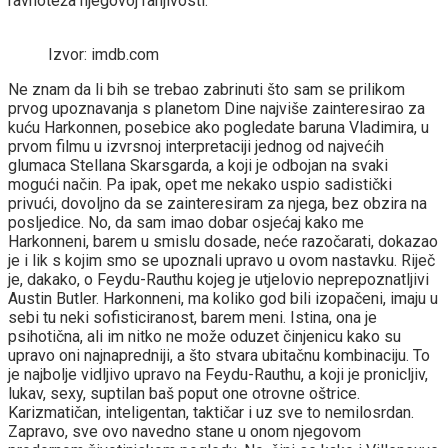
ravnoteža njegovoj ranjivosti.
Izvor: imdb.com
Ne znam da li bih se trebao zabrinuti što sam se prilikom
prvog upoznavanja s planetom Dine najviše zainteresirao za
kuću Harkonnen, posebice ako pogledate baruna Vladimira, u
prvom filmu u izvrsnoj interpretaciji jednog od najvećih
glumaca Stellana Skarsgarda, a koji je odbojan na svaki
mogući način. Pa ipak, opet me nekako uspio sadistički
privući, dovoljno da se zainteresiram za njega, bez obzira na
posljedice. No, da sam imao dobar osjećaj kako me
Harkonneni, barem u smislu dosade, neće razočarati, dokazao
je i lik s kojim smo se upoznali upravo u ovom nastavku. Riječ
je, dakako, o Feydu-Rauthu kojeg je utjelovio neprepoznatljivi
Austin Butler. Harkonneni, ma koliko god bili izopačeni, imaju u
sebi tu neki sofisticiranost, barem meni. Istina, ona je
psihotična, ali im nitko ne može oduzet činjenicu kako su
upravo oni najnapredniji, a što stvara ubitačnu kombinaciju. To
je najbolje vidljivo upravo na Feydu-Rauthu, a koji je pronicljiv,
lukav, sexy, suptilan baš poput one otrovne oštrice.
Karizmatičan, inteligentan, taktičar i uz sve to nemilosrdan.
Zapravo, sve ovo navedno stane u onom njegovom