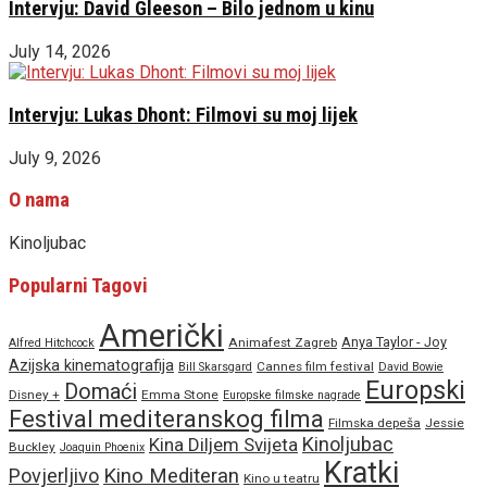
Intervju: David Gleeson – Bilo jednom u kinu
July 14, 2026
Intervju: Lukas Dhont: Filmovi su moj lijek
July 9, 2026
O nama
Kinoljubac
Popularni Tagovi
Američki
Anya Taylor - Joy
Animafest Zagreb
Alfred Hitchcock
Azijska kinematografija
Cannes film festival
Bill Skarsgard
David Bowie
Europski
Domaći
Disney +
Emma Stone
Europske filmske nagrade
Festival mediteranskog filma
Filmska depeša
Jessie
Kinoljubac
Kina Diljem Svijeta
Buckley
Joaquin Phoenix
Kratki
Povjerljivo
Kino Mediteran
Kino u teatru