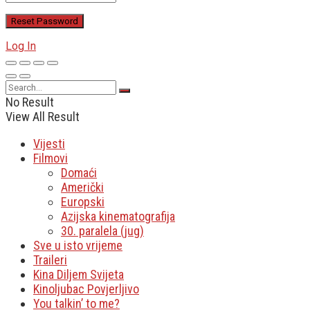
Log In
No Result
View All Result
Vijesti
Filmovi
Domaći
Američki
Europski
Azijska kinematografija
30. paralela (jug)
Sve u isto vrijeme
Traileri
Kina Diljem Svijeta
Kinoljubac Povjerljivo
You talkin’ to me?