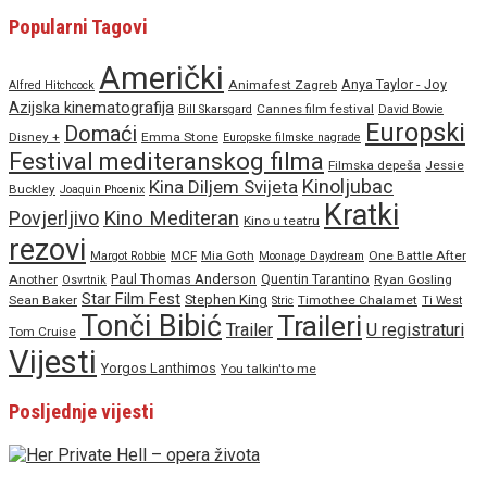
Popularni Tagovi
Američki
Anya Taylor - Joy
Animafest Zagreb
Alfred Hitchcock
Azijska kinematografija
Cannes film festival
Bill Skarsgard
David Bowie
Europski
Domaći
Disney +
Emma Stone
Europske filmske nagrade
Festival mediteranskog filma
Filmska depeša
Jessie
Kinoljubac
Kina Diljem Svijeta
Buckley
Joaquin Phoenix
Kratki
Povjerljivo
Kino Mediteran
Kino u teatru
rezovi
MCF
Mia Goth
One Battle After
Margot Robbie
Moonage Daydream
Paul Thomas Anderson
Quentin Tarantino
Another
Ryan Gosling
Osvrtnik
Star Film Fest
Stephen King
Sean Baker
Timothee Chalamet
Stric
Ti West
Tonči Bibić
Traileri
Trailer
U registraturi
Tom Cruise
Vijesti
Yorgos Lanthimos
You talkin'to me
Posljednje vijesti