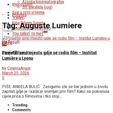
Azijska kinematografija
Impressum
30. paralela (jug)
Sve u isto vrijeme
Potpora
Traileri
Kina Diljem Svijeta
Tag:
Auguste Lumiere
Kinoljubac Povjerljivo
You talkin’ to me?
No Result
View All Result
Posjetili smo mjesto gdje se rodio film – Institut
Lumière u Lyonu
by
CinemaAngie
March 25, 2026
0
PIŠE: ANĐELA BULIĆ Zasigurno ste se bar jednom u životu
zapitali gdje je i kada je snimljen prvi film? Kako se pokrenula
cijela priča o filmovima i tko stoji ...
Trending
Comments