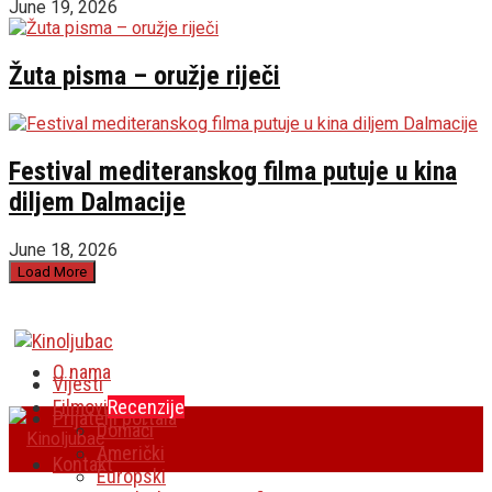
June 19, 2026
Žuta pisma – oružje riječi
Festival mediteranskog filma putuje u kina
diljem Dalmacije
June 18, 2026
Load More
O nama
Vijesti
Filmovi
Recenzije
Prijatelji portala
Domaći
Američki
Kontakt
Europski