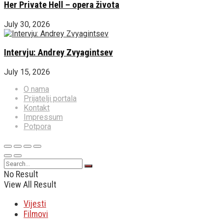
Her Private Hell – opera života
July 30, 2026
Intervju: Andrey Zvyagintsev
July 15, 2026
O nama
Prijatelji portala
Kontakt
Impressum
Potpora
No Result
View All Result
Vijesti
Filmovi