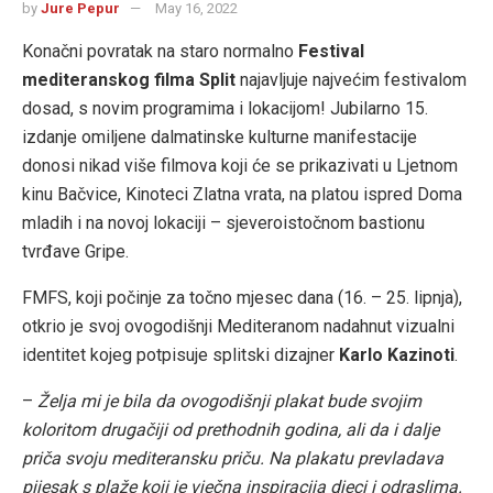
by
Jure Pepur
May 16, 2022
Konačni povratak na staro normalno
Festival
mediteranskog filma Split
najavljuje najvećim festivalom
dosad, s novim programima i lokacijom! Jubilarno 15.
izdanje omiljene dalmatinske kulturne manifestacije
donosi nikad više filmova koji će se prikazivati u Ljetnom
kinu Bačvice, Kinoteci Zlatna vrata, na platou ispred Doma
mladih i na novoj lokaciji – sjeveroistočnom bastionu
tvrđave Gripe.
FMFS, koji počinje za točno mjesec dana (16. – 25. lipnja),
otkrio je svoj ovogodišnji Mediteranom nadahnut vizualni
identitet kojeg potpisuje splitski dizajner
Karlo Kazinoti
.
–
Želja mi je bila da ovogodišnji plakat bude svojim
koloritom drugačiji od prethodnih godina, ali da i dalje
priča svoju mediteransku priču. Na plakatu prevladava
pijesak s plaže koji je vječna inspiracija djeci i odraslima.