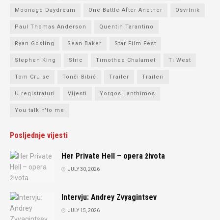
Moonage Daydream
One Battle After Another
Osvrtnik
Paul Thomas Anderson
Quentin Tarantino
Ryan Gosling
Sean Baker
Star Film Fest
Stephen King
Stric
Timothee Chalamet
Ti West
Tom Cruise
Tonči Bibić
Trailer
Traileri
U registraturi
Vijesti
Yorgos Lanthimos
You talkin'to me
Posljednje vijesti
Her Private Hell – opera života
JULY 30, 2026
Intervju: Andrey Zvyagintsev
JULY 15, 2026