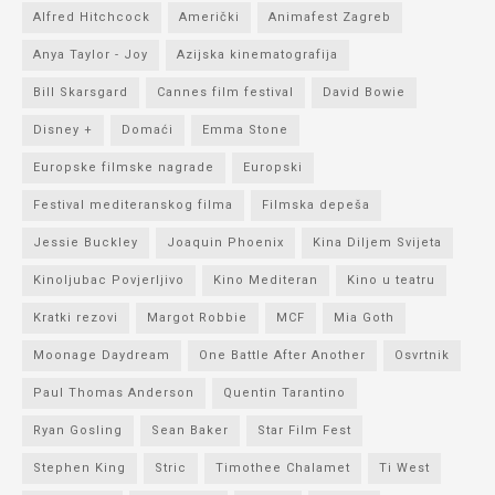
Alfred Hitchcock
Američki
Animafest Zagreb
Anya Taylor - Joy
Azijska kinematografija
Bill Skarsgard
Cannes film festival
David Bowie
Disney +
Domaći
Emma Stone
Europske filmske nagrade
Europski
Festival mediteranskog filma
Filmska depeša
Jessie Buckley
Joaquin Phoenix
Kina Diljem Svijeta
Kinoljubac Povjerljivo
Kino Mediteran
Kino u teatru
Kratki rezovi
Margot Robbie
MCF
Mia Goth
Moonage Daydream
One Battle After Another
Osvrtnik
Paul Thomas Anderson
Quentin Tarantino
Ryan Gosling
Sean Baker
Star Film Fest
Stephen King
Stric
Timothee Chalamet
Ti West