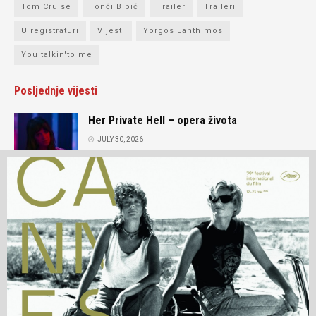
Tom Cruise
Tonči Bibić
Trailer
Traileri
U registraturi
Vijesti
Yorgos Lanthimos
You talkin'to me
Posljednje vijesti
Her Private Hell – opera života
JULY 30, 2026
Intervju: Andrey Zvyagintsev
JULY 15, 2026
O nama
Prijatelji portala
Kontakt
Impressum