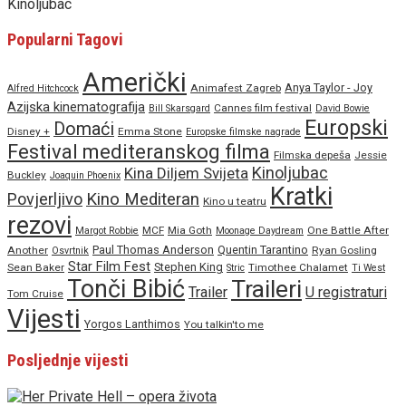
Kinoljubac
Popularni Tagovi
Američki
Anya Taylor - Joy
Animafest Zagreb
Alfred Hitchcock
Azijska kinematografija
Cannes film festival
Bill Skarsgard
David Bowie
Europski
Domaći
Disney +
Emma Stone
Europske filmske nagrade
Festival mediteranskog filma
Filmska depeša
Jessie
Kinoljubac
Kina Diljem Svijeta
Buckley
Joaquin Phoenix
Kratki
Povjerljivo
Kino Mediteran
Kino u teatru
rezovi
MCF
Mia Goth
One Battle After
Margot Robbie
Moonage Daydream
Paul Thomas Anderson
Quentin Tarantino
Another
Ryan Gosling
Osvrtnik
Star Film Fest
Stephen King
Sean Baker
Timothee Chalamet
Stric
Ti West
Tonči Bibić
Traileri
Trailer
U registraturi
Tom Cruise
Vijesti
Yorgos Lanthimos
You talkin'to me
Posljednje vijesti