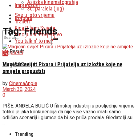
Azijska kinematografija
Impressum
30. paralela (jug)
Sve u isto vrijeme
Potpora
Traileri
Kina Diljem Svijeta
Tag:
Friends
Kinoljubac Povjerljivo
You talkin’ to me?
No Result
View All Result
Magičan svijet Pixara i Prijatelja uz izložbe koje ne
smijete propustiti
by
CinemaAngie
March 30, 2024
0
PIŠE: ANĐELA BULIĆ U filmskoj industriji u posljednje vrijeme
toliko je jaka konkurencija da nije više važno imati samo
odličan scenariji i glumce da bi se priča prodala. Gledatelji su
...
Trending