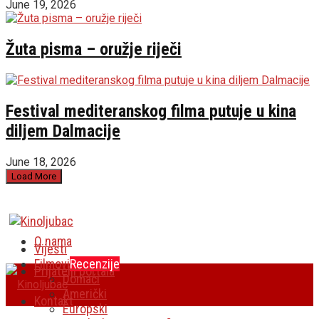
June 19, 2026
Žuta pisma – oružje riječi
Festival mediteranskog filma putuje u kina
diljem Dalmacije
June 18, 2026
Load More
O nama
Vijesti
Filmovi
Recenzije
Prijatelji portala
Domaći
Američki
Kontakt
Europski