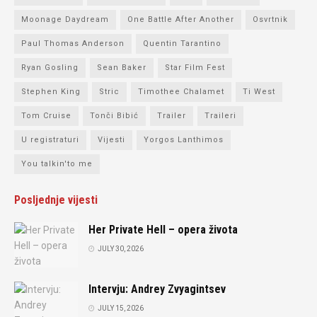
Moonage Daydream
One Battle After Another
Osvrtnik
Paul Thomas Anderson
Quentin Tarantino
Ryan Gosling
Sean Baker
Star Film Fest
Stephen King
Stric
Timothee Chalamet
Ti West
Tom Cruise
Tonči Bibić
Trailer
Traileri
U registraturi
Vijesti
Yorgos Lanthimos
You talkin'to me
Posljednje vijesti
Her Private Hell – opera života
JULY 30, 2026
Intervju: Andrey Zvyagintsev
JULY 15, 2026