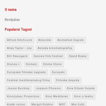
O nama
Kinoljubac
Popularni Tagovi
Alfred Hitchcock
Američki
Animafest Zagreb
Anya Taylor - Joy
Azijska kinematografija
Bill Skarsgard
Cannes film festival
David Bowie
Disney +
Domaći
Emma Stone
Europske filmske nagrade
Europski
Festival mediteranskog filma
Filmska depeša
Jessie Buckley
Joaquin Phoenix
Kina Diljem Svijeta
Kinoljubac Povjerljivo
Kino Mediteran
Kino u teatru
Kratki rezovi
Margot Robbie
MCF
Mia Goth