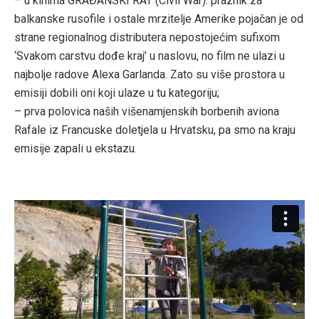
– u kinima GRAĐANSKI RAT (Civil War): praznik za
balkanske rusofile i ostale mrzitelje Amerike pojačan je od
strane regionalnog distributera nepostojećim sufixom
‘Svakom carstvu dođe kraj’ u naslovu, no film ne ulazi u
najbolje radove Alexa Garlanda. Zato su više prostora u
emisiji dobili oni koji ulaze u tu kategoriju;
– prva polovica naših višenamjenskih borbenih aviona
Rafale iz Francuske doletjela u Hrvatsku, pa smo na kraju
emisije zapali u ekstazu.