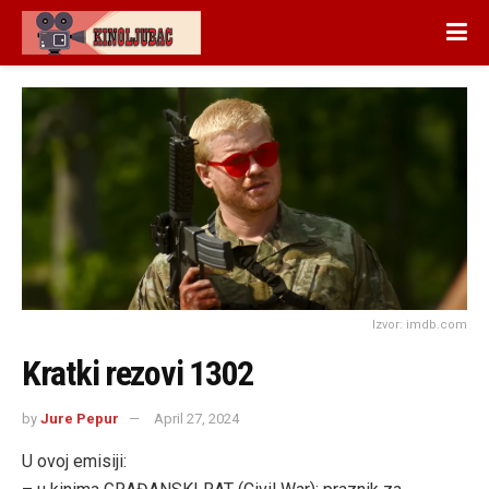
Izvor: imdb.com
Kratki rezovi 1302
by
Jure Pepur
April 27, 2024
U ovoj emisiji: