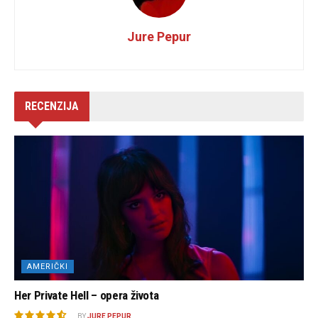
Jure Pepur
RECENZIJA
AMERIČKI
Her Private Hell – opera života
BY
JURE PEPUR