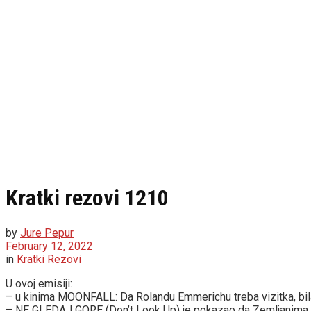
Kratki rezovi 1210
by
Jure Pepur
February 12, 2022
in
Kratki Rezovi
U ovoj emisiji:
– u kinima MOONFALL: Da Rolandu Emmerichu treba vizitka, bila
– NE GLEDAJ GORE (Don’t Look Up) je pokazao da Zemljanima u 