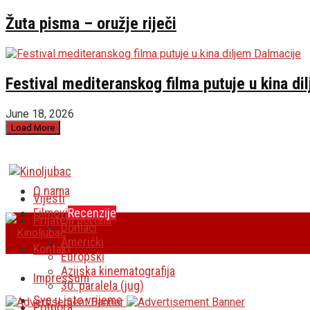
Žuta pisma – oružje riječi
Festival mediteranskog filma putuje u kina di
June 18, 2026
Load More
O nama
Vijesti
Filmovi
Recenzije
Prijatelji portala
Domaći
Američki
Kontakt
Europski
Azijska kinematografija
Impressum
30. paralela (jug)
Sve u isto vrijeme
Potpora