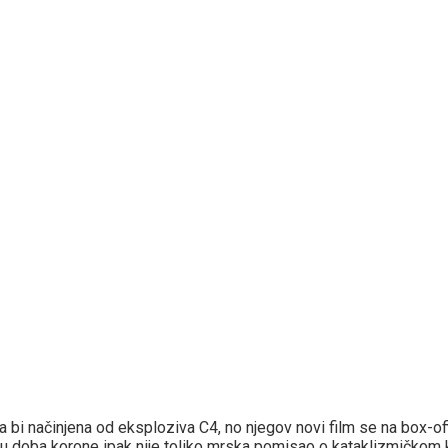
 bi načinjena od eksploziva C4, no njegov novi film se na box-of
doba korone ipak nije toliko mrska pomisao o kataklizmičkom k