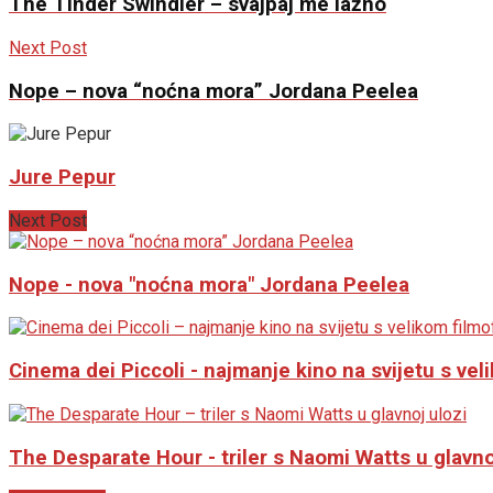
The Tinder Swindler – svajpaj me lažno
Next Post
Nope – nova “noćna mora” Jordana Peelea
Jure Pepur
Next Post
Nope - nova "noćna mora" Jordana Peelea
Cinema dei Piccoli - najmanje kino na svijetu s ve
The Desparate Hour - triler s Naomi Watts u glavno