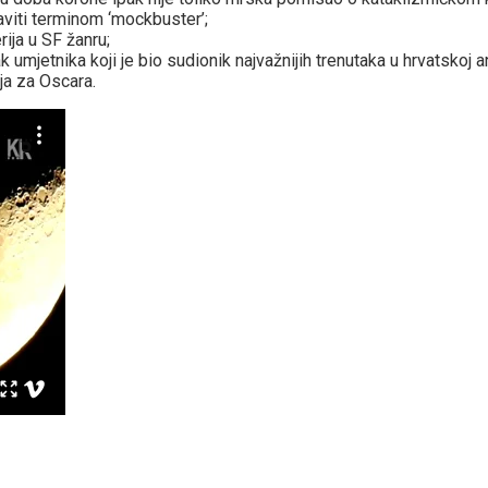
viti terminom ‘mockbuster’;
ija u SF žanru;
jetnika koji je bio sudionik najvažnijih trenutaka u hrvatskoj an
a za Oscara.