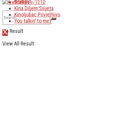
Traileri
Kina Diljem Svijeta
Kinoljubac Povjerljivo
You talkin’ to me?
No Result
View All Result