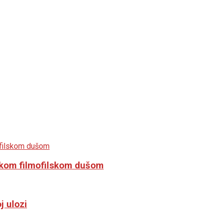
likom filmofilskom dušom
j ulozi