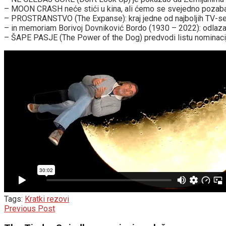
– MOON CRASH neće stići u kina, ali ćemo se svejedno pozaba
– PROSTRANSTVO (The Expanse): kraj jedne od najboljih TV-ser
– in memoriam Borivoj Dovniković Bordo (1930 – 2022): odlazak um
– ŠAPE PASJE (The Power of the Dog) predvodi listu nominacij
Tags:
Kratki rezovi
Previous Post