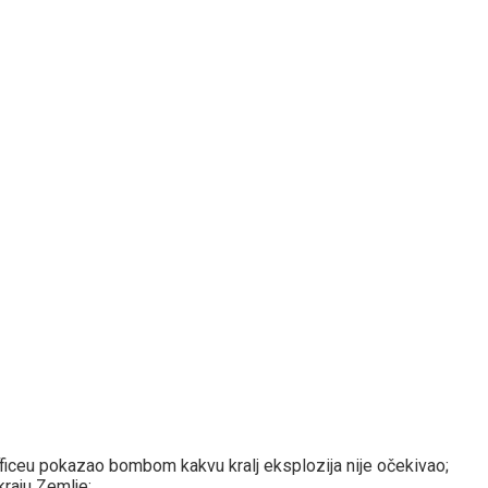
ficeu pokazao bombom kakvu kralj eksplozija nije očekivao;
raju Zemlje;