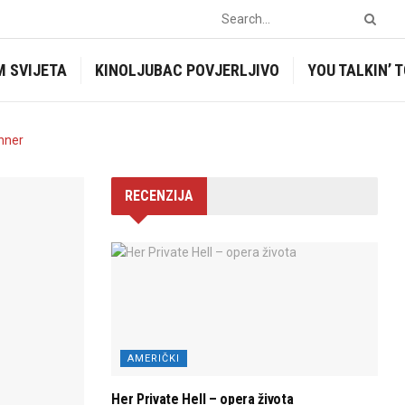
M SVIJETA
KINOLJUBAC POVJERLJIVO
YOU TALKIN’ 
RECENZIJA
AMERIČKI
Her Private Hell – opera života