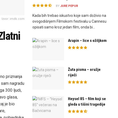
BY
JURE PEPUR
Kada bih trebao iskustvo koje sam doživio na
Izvor: imdb.com
ovogodišnjem Filmskom festivalu u Cannesu
opisati samo kroz jedan film, onda bi...
Zlatni
Arapin – lice s ožiljkom
Žuta pisma – oružje
riječi
sno priznanja
vu sam nagradu
a 300 ljudi,
avo glasa,
Heysel 85 – film koji se
aj je bio
gleda u tišini tragedije
re,
sa, pobjednike