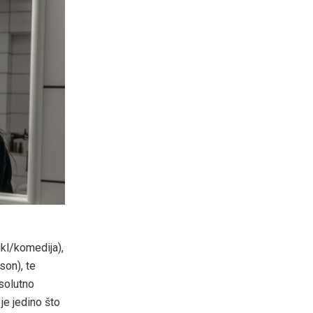
ikl/komedija),
son), te
psolutno
je jedino što