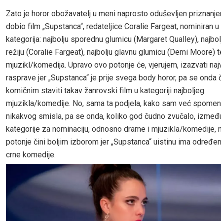
Zato je horor obožavatelj u meni naprosto oduševljen priznanjem
dobio film „Supstanca“, redateljice Coralie Fargeat, nominiran u
kategorija: najbolju sporednu glumicu (Margaret Qualley), najbolj
režiju (Coralie Fargeat), najbolju glavnu glumicu (Demi Moore) te 
mjuzikl/komedija. Upravo ovo potonje će, vjerujem, izazvati na
rasprave jer „Supstanca“ je prije svega body horor, pa se onda 
komičnim staviti takav žanrovski film u kategoriji najboljeg
mjuzikla/komedije. No, sama ta podjela, kako sam već spome
nikakvog smisla, pa se onda, koliko god čudno zvučalo, između
kategorije za nominaciju, odnosno drame i mjuzikla/komedije,
potonje čini boljim izborom jer „Supstanca“ uistinu ima određ
crne komedije.