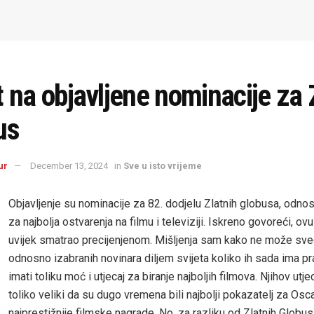
 na objavljene nominacije za 
us
ur
December 13, 2024
in
Sve u isto vrijeme
Objavljenje su nominacije za 82. dodjelu Zlatnih globusa, odno
za najbolja ostvarenja na filmu i televiziji. Iskreno govoreći, o
uvijek smatrao precijenjenom. Mišljenja sam kako ne može sveg
odnosno izabranih novinara diljem svijeta koliko ih sada ima pr
imati toliku moć i utjecaj za biranje najboljih filmova. Njihov utjec
toliko veliki da su dugo vremena bili najbolji pokazatelj za Osca
najprestižnije filmske nagrade. No, za razliku od Zlatnih Globu