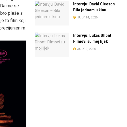
Intervju: David Gleeson –
. Da me se
Bilo jednom u kinu
dobro pleše s
JULY 14, 2026
e to film koji
precijenjenim
Intervju: Lukas Dhont:
Filmovi su moj lijek
JULY 9, 2026