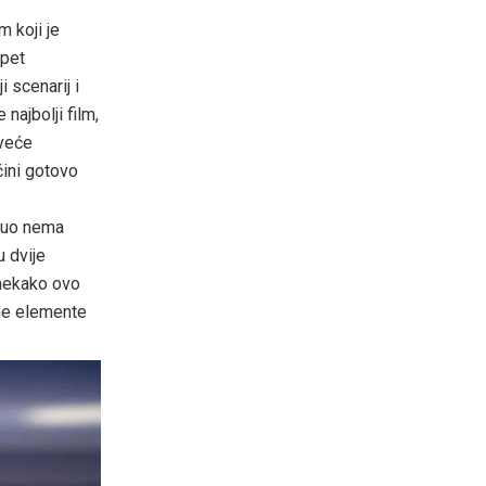
 koji je
 pet
i scenarij i
najbolji film,
jveće
čini gotovo
nuo nema
 dvije
 nekako ovo
ene elemente