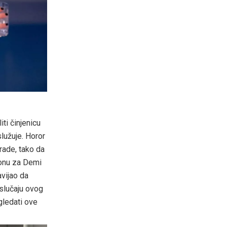
ti činjenicu
lužuje. Horor
grade, tako da
e onu za Demi
avijao da
 slučaju ovog
gledati ove