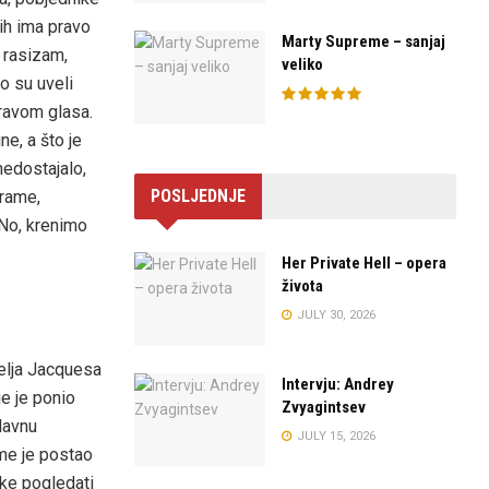
 ih ima pravo
Marty Supreme – sanjaj
 rasizam,
veliko
o su uveli
pravom glasa.
ne, a što je
nedostajalo,
POSLJEDNJE
drame,
No, krenimo
Her Private Hell – opera
života
JULY 30, 2026
telja Jacquesa
Intervju: Andrey
e je ponio
Zvyagintsev
glavnu
JULY 15, 2026
ime je postao
ike pogledati