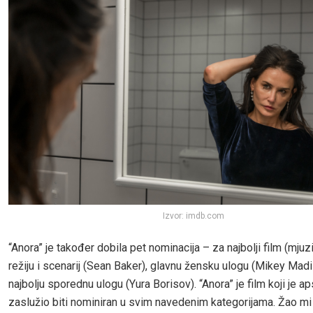
Izvor: imdb.com
“Anora” je također dobila pet nominacija – za najbolji film (mjuz
režiju i scenarij (Sean Baker), glavnu žensku ulogu (Mikey Madi
najbolju sporednu ulogu (Yura Borisov). “Anora” je film koji je a
zaslužio biti nominiran u svim navedenim kategorijama. Žao mi 