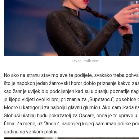
Izvor: imdb.com
No ako na stranu stavimo sve te podijele, svakako treba pohvali
što je napokon jedan žanrovski horor dobio priznanje kakvo zas
kao žanr je uvijek bio podcijenjen kad su u pitanju poznatije na
je lijepo vidjeti ovoliki broj priznanja za „Supstancu“, posebic
Moore u kategoriji za najbolju glavnu glumicu. Ako sam ikada n
Globusi uistinu budu pokazatelj za Oscare, onda je to upravo u
filma. Za mene, uz “Anoru”, najboljeg kojeg sam imao prilike po
godine na velikom platnu.