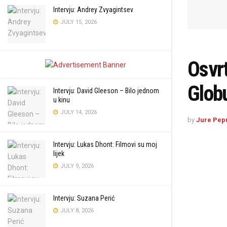
Intervju: Andrey Zvyagintsev
JULY 15, 2026
Osvrt
Glob
Intervju: David Gleeson – Bilo jednom
u kinu
JULY 14, 2026
by
Jure Pep
Intervju: Lukas Dhont: Filmovi su moj
lijek
JULY 9, 2026
Intervju: Suzana Perić
JULY 8, 2026