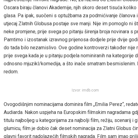
Oscara biraju članovi Akademije, njih skoro deset tisuća koliko
glasa. Pa ipak, suočeni s optužbama za podmićivanje članova i
utjecaj Zlatnih Globusa postaje sve manji. Nije im pomoglo ni št
neke promjene, prije svega po pitanju širenja broja novinara s 
Pamtimo i izostanak izravnog prijenosa dodjele prije dvije godi
do tada bilo nezamislivo. Ove godine kontroverzi također nije 
prije svega kada je u pitanju podjela nominiranih na kategorije 
odnosno mjuzikl/komedija, a što inače smatram besmislenim. 
redom.
Izvor: imdb.com
Ovogodišnjim nominacijama dominira film „Emilia Perez“, reda
Audiarda. Nakon uspjeha na Europskim filmskim nagradama gdj
titulu najboljeg u kategorijama za najbolji film, režiju, scenarij i 
glumicu, film je dobio čak deset nominacija za Zlatni Globus č
glavni favorit nadolazećih filmskih nagrada. Film sam imao pril