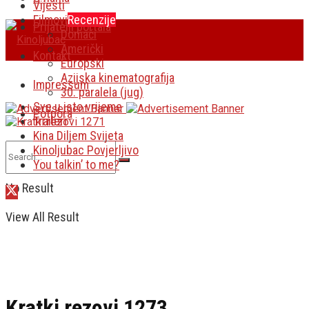
Vijesti
Filmovi
Recenzije
Prijatelji portala
Domaći
Američki
Kontakt
Europski
Azijska kinematografija
Impressum
30. paralela (jug)
Sve u isto vrijeme
Potpora
Traileri
Kina Diljem Svijeta
Kinoljubac Povjerljivo
You talkin’ to me?
No Result
View All Result
Kratki rezovi 1273