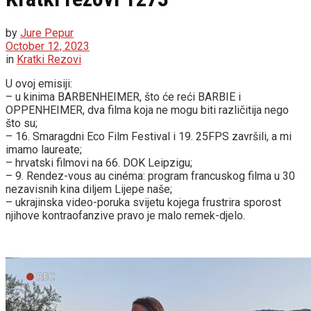
by
Jure Pepur
October 12, 2023
in
Kratki Rezovi
U ovoj emisiji:
– u kinima BARBENHEIMER, što će reći BARBIE i
OPPENHEIMER, dva filma koja ne mogu biti različitija nego
što su;
– 16. Smaragdni Eco Film Festival i 19. 25FPS završili, a mi
imamo laureate;
– hrvatski filmovi na 66. DOK Leipzigu;
– 9. Rendez-vous au cinéma: program francuskog filma u 30
nezavisnih kina diljem Lijepe naše;
– ukrajinska video-poruka svijetu kojega frustrira sporost
njihove kontraofanzive pravo je malo remek-djelo.