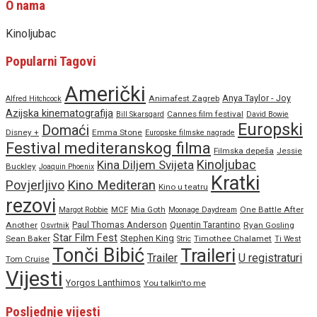
O nama
Kinoljubac
Popularni Tagovi
Američki
Anya Taylor - Joy
Animafest Zagreb
Alfred Hitchcock
Azijska kinematografija
Cannes film festival
Bill Skarsgard
David Bowie
Europski
Domaći
Disney +
Emma Stone
Europske filmske nagrade
Festival mediteranskog filma
Filmska depeša
Jessie
Kinoljubac
Kina Diljem Svijeta
Buckley
Joaquin Phoenix
Kratki
Povjerljivo
Kino Mediteran
Kino u teatru
rezovi
MCF
Mia Goth
One Battle After
Margot Robbie
Moonage Daydream
Paul Thomas Anderson
Quentin Tarantino
Another
Ryan Gosling
Osvrtnik
Star Film Fest
Stephen King
Sean Baker
Timothee Chalamet
Stric
Ti West
Tonči Bibić
Traileri
Trailer
U registraturi
Tom Cruise
Vijesti
Yorgos Lanthimos
You talkin'to me
Posljednje vijesti