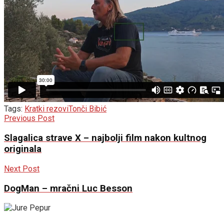
Tags:
Kratki rezovi
Tonči Bibić
Previous Post
Slagalica strave X – najbolji film nakon kultnog
originala
Next Post
DogMan – mračni Luc Besson