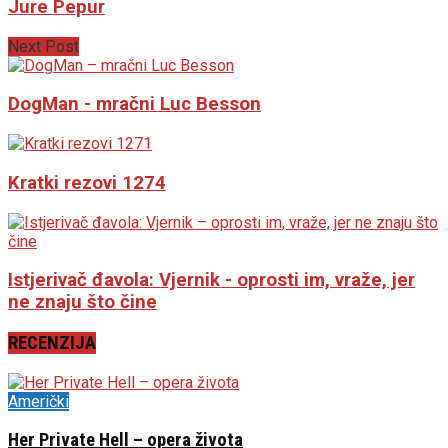
Jure Pepur
Next Post
DogMan - mračni Luc Besson
Kratki rezovi 1274
Istjerivač đavola: Vjernik - oprosti im, vraže, jer
ne znaju što čine
RECENZIJA
Američki
Her Private Hell – opera života