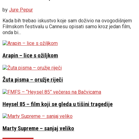
by
Jure Pepur
Kada bih trebao iskustvo koje sam doživio na ovogodišnjem
Filmskom festivalu u Cannesu opisati samo kroz jedan film,
onda bi...
Arapin – lice s ožiljkom
Žuta pisma – oružje riječi
Heysel 85 – film koji se gleda u tišini tragedije
Marty Supreme – sanjaj veliko