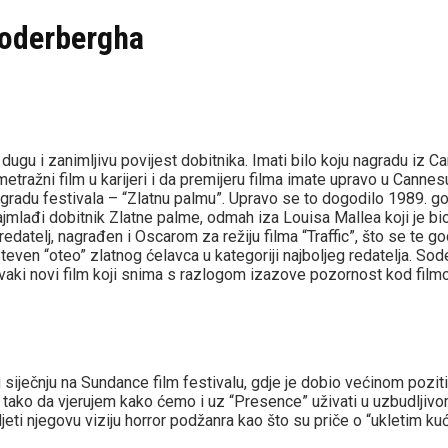
Soderbergha
a dugu i zanimljivu povijest dobitnika. Imati bilo koju nagradu iz 
metražni film u karijeri i da premijeru filma imate upravo u Cannes
gradu festivala – “Zlatnu palmu”. Upravo se to dogodilo 1989. go
mlađi dobitnik Zlatne palme, odmah iza Louisa Mallea koji je bio
telj, nagrađen i Oscarom za režiju filma “Traffic”, što se te godi
even “oteo” zlatnog ćelavca u kategoriji najboljeg redatelja. Sode
vaki novi film koji snima s razlogom izazove pozornost kod filmof
 siječnju na Sundance film festivalu, gdje je dobio većinom pozitiv
ma”, tako da vjerujem kako ćemo i uz “Presence” uživati u uzbudl
jeti njegovu viziju horror podžanra kao što su priče o “ukletim ku