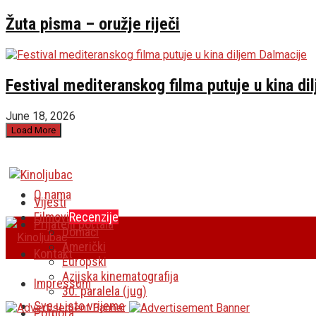
Žuta pisma – oružje riječi
Festival mediteranskog filma putuje u kina di
June 18, 2026
Load More
O nama
Vijesti
Filmovi
Recenzije
Prijatelji portala
Domaći
Američki
Kontakt
Europski
Azijska kinematografija
Impressum
30. paralela (jug)
Sve u isto vrijeme
Potpora