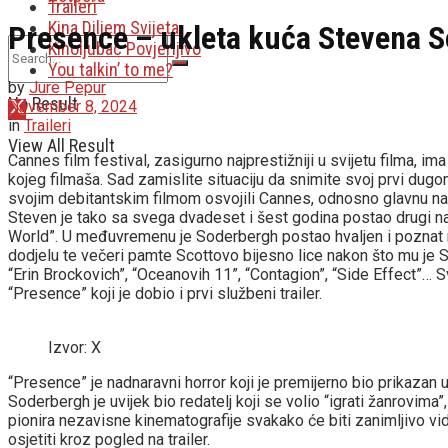
Traileri
Kina Diljem Svijeta
Presence – ukleta kuća Stevena 
Kinoljubac Povjerljivo
You talkin’ to me?
by
Jure Pepur
No Result
November 8, 2024
in
Traileri
View All Result
Cannes film festival, zasigurno najprestižniji u svijetu filma, im
kojeg filmaša. Sad zamislite situaciju da snimite svoj prvi dugo
svojim debitantskim filmom osvojili Cannes, odnosno glavnu na
Steven je tako sa svega dvadeset i šest godina postao drugi naj
World”. U međuvremenu je Soderbergh postao hvaljen i poznat reda
dodjelu te večeri pamte Scottovo bijesno lice nakon što mu je St
“Erin Brockovich”, “Oceanovih 11”, “Contagion”, “Side Effect”… S
“Presence” koji je dobio i prvi službeni trailer.
Izvor: X
“Presence” je nadnaravni horror koji je premijerno bio prikazan u
Soderbergh je uvijek bio redatelj koji se volio “igrati žanrovi
pionira nezavisne kinematografije svakako će biti zanimljivo vid
osjetiti kroz pogled na trailer.