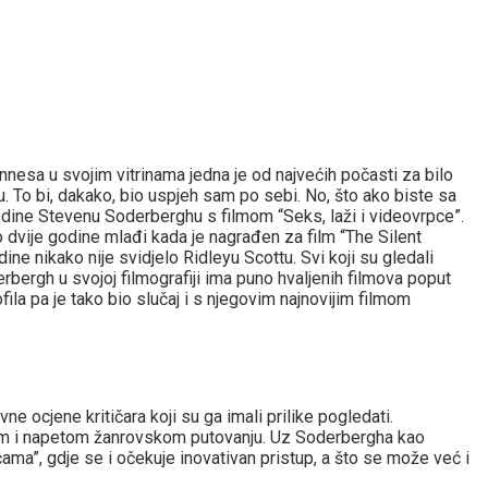
Cannesa u svojim vitrinama jedna je od najvećih počasti za bilo
u. To bi, dakako, bio uspjeh sam po sebi. No, što ako biste sa
dine Stevenu Soderberghu s filmom “Seks, laži i videovrpce”.
 dvije godine mlađi kada je nagrađen za film “The Silent
ne nikako nije svidjelo Ridleyu Scottu. Svi koji su gledali
rbergh u svojoj filmografiji ima puno hvaljenih filmova poput
ila pa je tako bio slučaj i s njegovim najnovijim filmom
ne ocjene kritičara koji su ga imali prilike pogledati.
jivom i napetom žanrovskom putovanju. Uz Soderbergha kao
ćama”, gdje se i očekuje inovativan pristup, a što se može već i