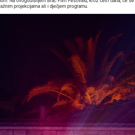
dom. Na ovogodišnjem Brač Film Festivalu, kroz četri dana, će se
ažnim projekcijama ali i dječjem programu.