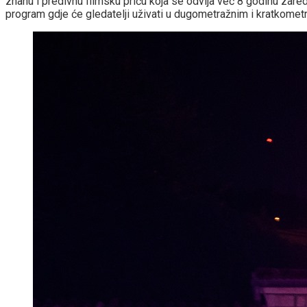
znanu i predivnu filmsku priču koja se odvija već 8 godinu zare
program gdje će gledatelji uživati u dugometražnim i kratkometr