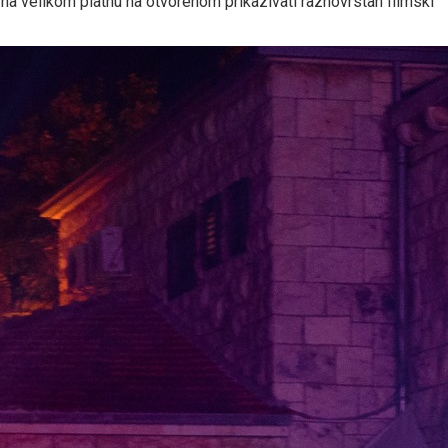
 na velikom platnu na otvorenom prikazivati raznovrstan filmski