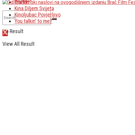
Traileri
Kina Diljem Svijeta
Kinoljubac Povjerljivo
You talkin’ to me?
No Result
View All Result