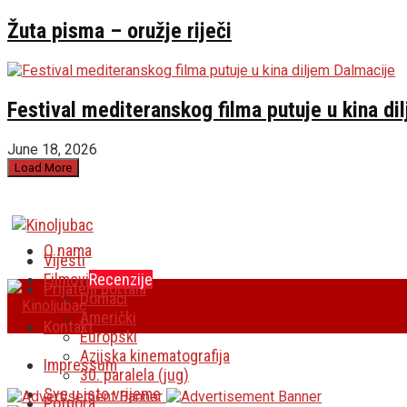
Žuta pisma – oružje riječi
Festival mediteranskog filma putuje u kina di
June 18, 2026
Load More
O nama
Vijesti
Filmovi
Recenzije
Prijatelji portala
Domaći
Američki
Kontakt
Europski
Azijska kinematografija
Impressum
30. paralela (jug)
Sve u isto vrijeme
Potpora