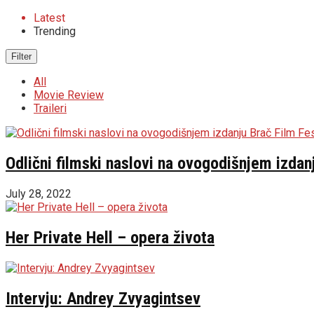
Latest
Trending
Filter
All
Movie Review
Traileri
Odlični filmski naslovi na ovogodišnjem izdan
July 28, 2022
Her Private Hell – opera života
Intervju: Andrey Zvyagintsev