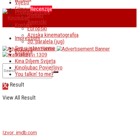
Vijesti
Filmovi
Recenzije
Prijatelji portala
Domaći
Američki
Kontakt
Europski
Azijska kinematografija
Impressum
30. paralela (jug)
Sve u isto vrijeme
Potpora
Traileri
Kina Diljem Svijeta
Kinoljubac Povjerljivo
You talkin’ to me?
No Result
View All Result
Izvor: imdb.com