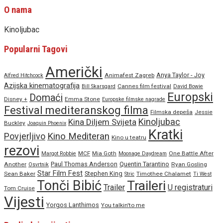
O nama
Kinoljubac
Popularni Tagovi
Američki
Anya Taylor - Joy
Animafest Zagreb
Alfred Hitchcock
Azijska kinematografija
Cannes film festival
Bill Skarsgard
David Bowie
Europski
Domaći
Disney +
Emma Stone
Europske filmske nagrade
Festival mediteranskog filma
Filmska depeša
Jessie
Kinoljubac
Kina Diljem Svijeta
Buckley
Joaquin Phoenix
Kratki
Povjerljivo
Kino Mediteran
Kino u teatru
rezovi
MCF
Mia Goth
One Battle After
Margot Robbie
Moonage Daydream
Paul Thomas Anderson
Quentin Tarantino
Another
Ryan Gosling
Osvrtnik
Star Film Fest
Stephen King
Sean Baker
Timothee Chalamet
Stric
Ti West
Tonči Bibić
Traileri
Trailer
U registraturi
Tom Cruise
Vijesti
Yorgos Lanthimos
You talkin'to me