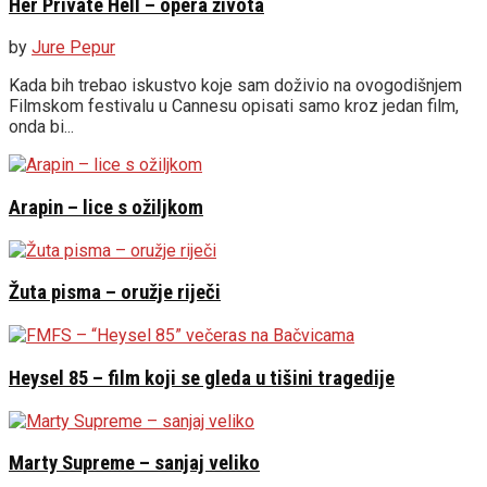
Her Private Hell – opera života
by
Jure Pepur
Kada bih trebao iskustvo koje sam doživio na ovogodišnjem
Filmskom festivalu u Cannesu opisati samo kroz jedan film,
onda bi...
Arapin – lice s ožiljkom
Žuta pisma – oružje riječi
Heysel 85 – film koji se gleda u tišini tragedije
Marty Supreme – sanjaj veliko