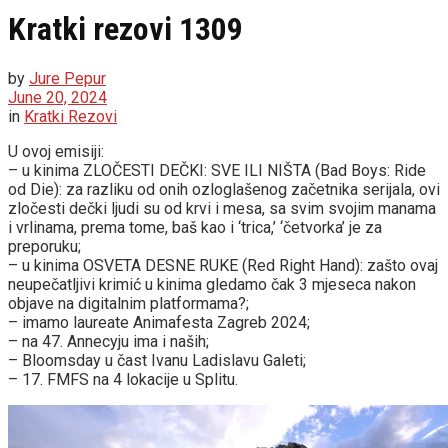
Kratki rezovi 1309
by
Jure Pepur
June 20, 2024
in
Kratki Rezovi
U ovoj emisiji:
– u kinima ZLOČESTI DEČKI: SVE ILI NIŠTA (Bad Boys: Ride
od Die): za razliku od onih ozloglašenog začetnika serijala, ovi
zločesti dečki ljudi su od krvi i mesa, sa svim svojim manama
i vrlinama, prema tome, baš kao i ‘trica,’ ‘četvorka’ je za
preporuku;
– u kinima OSVETA DESNE RUKE (Red Right Hand): zašto ovaj
neupečatljivi krimić u kinima gledamo čak 3 mjeseca nakon
objave na digitalnim platformama?;
– imamo laureate Animafesta Zagreb 2024;
– na 47. Annecyju ima i naših;
– Bloomsday u čast Ivanu Ladislavu Galeti;
– 17. FMFS na 4 lokacije u Splitu.