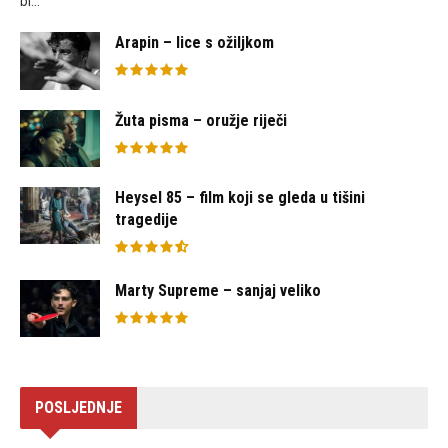
bi...
Arapin – lice s ožiljkom
Žuta pisma – oružje riječi
Heysel 85 – film koji se gleda u tišini
tragedije
Marty Supreme – sanjaj veliko
POSLJEDNJE