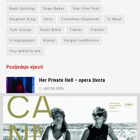
Ryan Gosling
Sean Baker
Star Film Fest
Stephen King
Stric
Timothee Chalamet
Ti West
Tom Cruise
Tonči Bibić
Trailer
Traileri
U registraturi
Vijesti
Yorgos Lanthimos
You talkin'to me
Posljednje vijesti
Her Private Hell – opera života
JULY 30, 2026
Intervju: Andrey Zvyagintsev
JULY 15, 2026