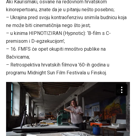
Aki Kaurismaki, osvane na redovnom hrvatskom
kinorepertoaru, znate da je u pitanju nešto posebno;
– Ukrajina pred svoju kontraofenzivu snimila budnicu koja
ne može biti cinematičnija nego što jest;
– u kinima HIPNOTIZIRAN (Hypnotic): ‘B-film s C-
premisom i D-egzekucijom’;
– 16. FMFS će opet okupiti mnoštvo publike na
Bačvicama;
– Retrospektiva hrvatskih filmova ’60-ih godina u
programu Midnight Sun Film Festivala u Finskoj.