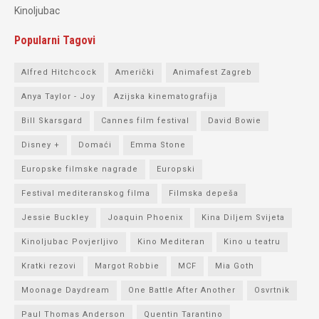
Kinoljubac
Popularni Tagovi
Alfred Hitchcock
Američki
Animafest Zagreb
Anya Taylor - Joy
Azijska kinematografija
Bill Skarsgard
Cannes film festival
David Bowie
Disney +
Domaći
Emma Stone
Europske filmske nagrade
Europski
Festival mediteranskog filma
Filmska depeša
Jessie Buckley
Joaquin Phoenix
Kina Diljem Svijeta
Kinoljubac Povjerljivo
Kino Mediteran
Kino u teatru
Kratki rezovi
Margot Robbie
MCF
Mia Goth
Moonage Daydream
One Battle After Another
Osvrtnik
Paul Thomas Anderson
Quentin Tarantino