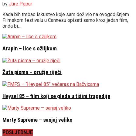
by
Jure Pepur
Kada bih trebao iskustvo koje sam doživio na ovogodišnjem
Filmskom festivalu u Cannesu opisati samo kroz jedan film,
onda bi...
Arapin – lice s ožiljkom
Žuta pisma – oružje riječi
Heysel 85 – film koji se gleda u tišini tragedije
Marty Supreme – sanjaj veliko
POSLJEDNJE