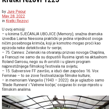
by
Jure Pepur
May 28, 2022
in
Kratki Rezovi
U ovoj emisiji:
– u kinima SJEĆANJA UBOJICE (Memory); snažna dramska
izvedba Liama Neesona praktički je jedina vrijednost ovoga
ničim posebnoga krimića, koji je komotno mogao proći kao
epizoda neke detektivske tv-serije;
– 75. Cannes: Zelenski na otvaranju prizvao novoga Chaplina,
a Francuzi ne samo da su dopustili Rusima igrati na aktualnom
Roland Garrosu, nego su ih uvrstili i u glavni program
najprestižnijega filmskog festivala na svijetu;
– 15. Subversive FF završio, a idući dan započeo 16. Vox
Feminae – to se zove festivalizacija filmske kulture;
– in memoriam Vangelis (1943 – 2022): da je uglazbio samo
‘Blade Runnera’ i ‘Vatrene kočije,’ osigurao bi svoje mjesto u
filmskim analima.