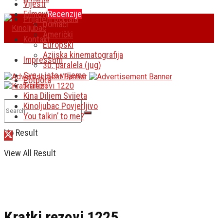
Vijesti
Filmovi
Recenzije
Prijatelji portala
Domaći
Američki
Kontakt
Europski
Azijska kinematografija
Impressum
30. paralela (jug)
Sve u isto vrijeme
Potpora
Traileri
Kina Diljem Svijeta
Kinoljubac Povjerljivo
You talkin’ to me?
No Result
View All Result
Kratki rezovi 1225