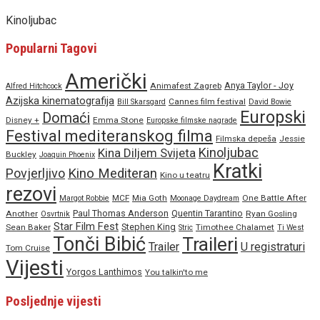
Kinoljubac
Popularni Tagovi
Američki
Anya Taylor - Joy
Animafest Zagreb
Alfred Hitchcock
Azijska kinematografija
Cannes film festival
Bill Skarsgard
David Bowie
Europski
Domaći
Disney +
Emma Stone
Europske filmske nagrade
Festival mediteranskog filma
Filmska depeša
Jessie
Kinoljubac
Kina Diljem Svijeta
Buckley
Joaquin Phoenix
Kratki
Povjerljivo
Kino Mediteran
Kino u teatru
rezovi
MCF
Mia Goth
One Battle After
Margot Robbie
Moonage Daydream
Paul Thomas Anderson
Quentin Tarantino
Another
Ryan Gosling
Osvrtnik
Star Film Fest
Stephen King
Sean Baker
Timothee Chalamet
Stric
Ti West
Tonči Bibić
Traileri
Trailer
U registraturi
Tom Cruise
Vijesti
Yorgos Lanthimos
You talkin'to me
Posljednje vijesti