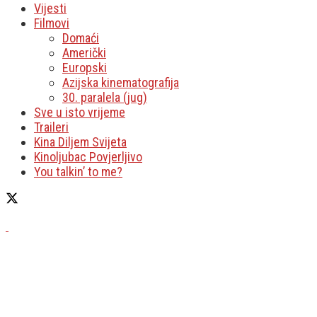
Vijesti
Filmovi
Domaći
Američki
Europski
Azijska kinematografija
30. paralela (jug)
Sve u isto vrijeme
Traileri
Kina Diljem Svijeta
Kinoljubac Povjerljivo
You talkin’ to me?