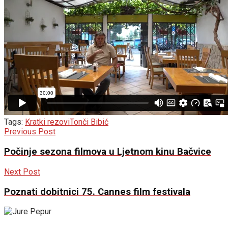
Tags:
Kratki rezovi
Tonči Bibić
Previous Post
Počinje sezona filmova u Ljetnom kinu Bačvice
Next Post
Poznati dobitnici 75. Cannes film festivala