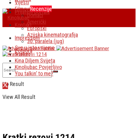
Vijesti
Filmovi
Recenzije
Prijatelji portala
Domaći
Američki
Kontakt
Europski
Azijska kinematografija
Impressum
30. paralela (jug)
Sve u isto vrijeme
Potpora
Traileri
Kina Diljem Svijeta
Kinoljubac Povjerljivo
You talkin’ to me?
No Result
View All Result
Kratki rezovi 1214