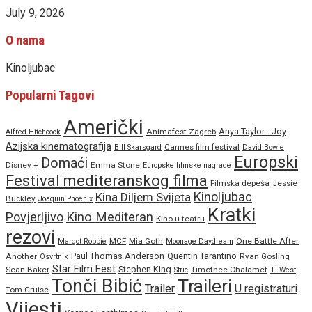
July 9, 2026
O nama
Kinoljubac
Popularni Tagovi
Američki
Anya Taylor - Joy
Animafest Zagreb
Alfred Hitchcock
Azijska kinematografija
Cannes film festival
Bill Skarsgard
David Bowie
Europski
Domaći
Disney +
Emma Stone
Europske filmske nagrade
Festival mediteranskog filma
Filmska depeša
Jessie
Kinoljubac
Kina Diljem Svijeta
Buckley
Joaquin Phoenix
Kratki
Povjerljivo
Kino Mediteran
Kino u teatru
rezovi
MCF
Mia Goth
One Battle After
Margot Robbie
Moonage Daydream
Paul Thomas Anderson
Quentin Tarantino
Another
Ryan Gosling
Osvrtnik
Star Film Fest
Stephen King
Sean Baker
Timothee Chalamet
Stric
Ti West
Tonči Bibić
Traileri
Trailer
U registraturi
Tom Cruise
Vijesti