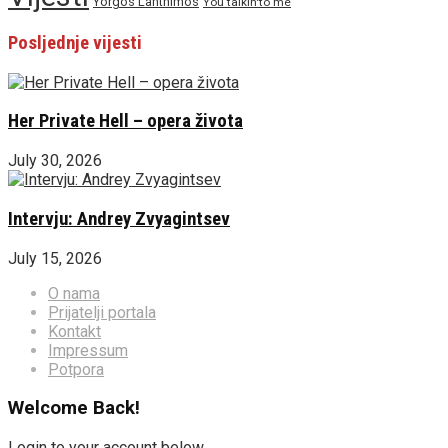
Yorgos Lanthimos
You talkin'to me
Posljednje vijesti
Her Private Hell – opera života
July 30, 2026
Intervju: Andrey Zvyagintsev
July 15, 2026
O nama
Prijatelji portala
Kontakt
Impressum
Potpora
Welcome Back!
Login to your account below