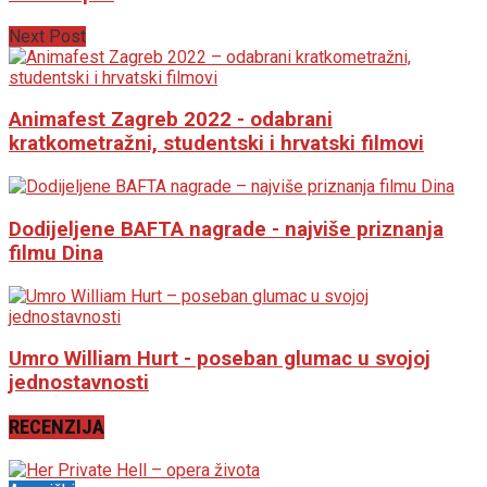
Next Post
Animafest Zagreb 2022 - odabrani
kratkometražni, studentski i hrvatski filmovi
Dodijeljene BAFTA nagrade - najviše priznanja
filmu Dina
Umro William Hurt - poseban glumac u svojoj
jednostavnosti
RECENZIJA