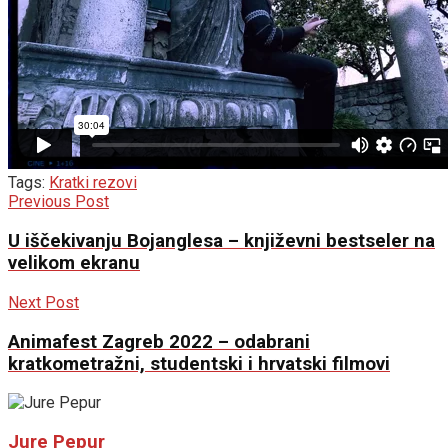
Tags:
Kratki rezovi
Previous Post
U iščekivanju Bojanglesa – književni bestseler na
velikom ekranu
Next Post
Animafest Zagreb 2022 – odabrani
kratkometražni, studentski i hrvatski filmovi
Jure Pepur