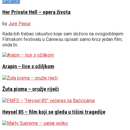
Američki
Her Private Hell – opera života
by
Jure Pepur
Kada bih trebao iskustvo koje sam doživio na ovogodišnjem
Filmskom festivalu u Cannesu opisati samo kroz jedan film,
onda bi...
Arapin – lice s ožiljkom
Žuta pisma – oružje riječi
Heysel 85 – film koji se gleda u tišini tragedije