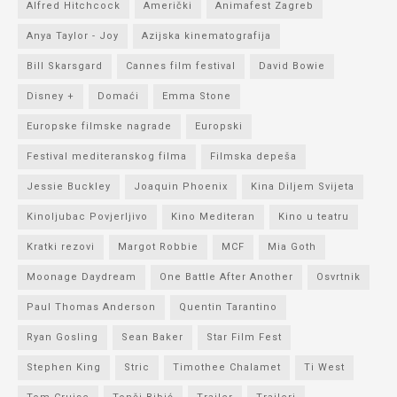
Alfred Hitchcock
Američki
Animafest Zagreb
Anya Taylor - Joy
Azijska kinematografija
Bill Skarsgard
Cannes film festival
David Bowie
Disney +
Domaći
Emma Stone
Europske filmske nagrade
Europski
Festival mediteranskog filma
Filmska depeša
Jessie Buckley
Joaquin Phoenix
Kina Diljem Svijeta
Kinoljubac Povjerljivo
Kino Mediteran
Kino u teatru
Kratki rezovi
Margot Robbie
MCF
Mia Goth
Moonage Daydream
One Battle After Another
Osvrtnik
Paul Thomas Anderson
Quentin Tarantino
Ryan Gosling
Sean Baker
Star Film Fest
Stephen King
Stric
Timothee Chalamet
Ti West