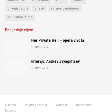
Tom Cruise
Tonči Bibić
Trailer
Traileri
U registraturi
Vijesti
Yorgos Lanthimos
You talkin'to me
Posljednje vijesti
Her Private Hell – opera života
JULY 30, 2026
Intervju: Andrey Zvyagintsev
JULY 15, 2026
O nama
Prijatelji portala
Kontakt
Impressum
Potpora