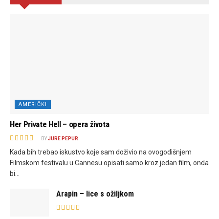
AMERIČKI
Her Private Hell – opera života
BY
JURE PEPUR
Kada bih trebao iskustvo koje sam doživio na ovogodišnjem
Filmskom festivalu u Cannesu opisati samo kroz jedan film, onda
bi...
Arapin – lice s ožiljkom