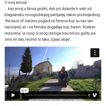
U ovoj emisiji:
… kao prvoj u Novoj godini, dok još dolazite k sebi od
blagdansko-novogodišnjeg partijanja, nakon prošlotjednog
‘the best of’ bacimo pogled na filmove koji su nas lani
razočarali, ali i na filmske događaje koji, barem ‘Kratkim
rezovima,’ iz ovog ili onog razloga nisu bili po guštu, pa
smo im dali, recimo to tako, ‘palac dolje’…