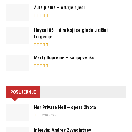
Žuta pisma – oružje riječi
Heysel 85 – film koji se gleda u tišini
tragedije
Marty Supreme – sanjaj veliko
POSLJEDNJE
Her Private Hell – opera života
JULY 30, 2026
Intervju: Andrey Zvyagintsev