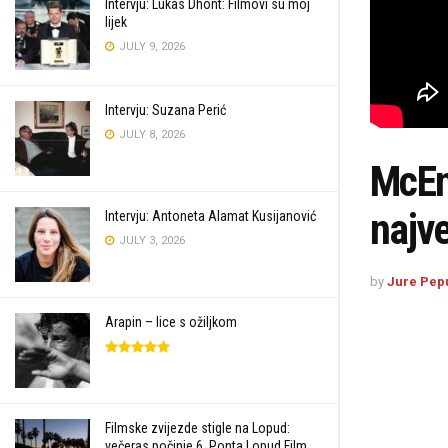
Intervju: Lukas Dhont: Filmovi su moj
lijek
JULY 9, 2026
Intervju: Suzana Perić
JULY 8, 2026
McEn
najv
Intervju: Antoneta Alamat Kusijanović
JULY 3, 2026
by
Jure Pep
Arapin – lice s ožiljkom
Filmske zvijezde stigle na Lopud:
večeras počinje 6. Ponta Lopud Film