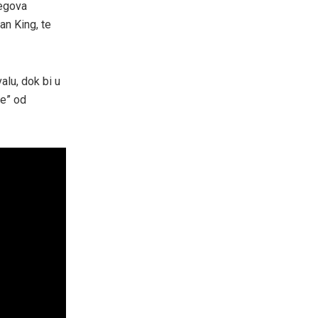
jegova
an King, te
alu, dok bi u
se” od