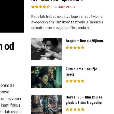
BY
JURE PEPUR
Kada bih trebao iskustvo koje sam doživio na
ovogodišnjem Filmskom festivalu u Cannesu
opisati samo kroz jedan film, onda bi...
Arapin – lice s ožiljkom
m od
Žuta pisma – oružje
riječi
nonim za
upravo
Heysel 85 – film koji se
 od najvećih
gleda u tišini tragedije
imati fokus
 dati uvid u