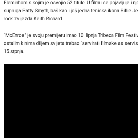
Fleminhom s kojim je osvojio 52 titule. U filmu se pojavljuje i n
supruga Patty Smyth, baš kao i još jedna teniska ikona Billie Je
rock zvijezda Keith Richard.
“McEnroe” je svoju premijeru imao 10. lipnja Tribeca Film Festiv
ostalim kinima diljem svijeta trebao “servirati filmske as servi
15.srpnja.