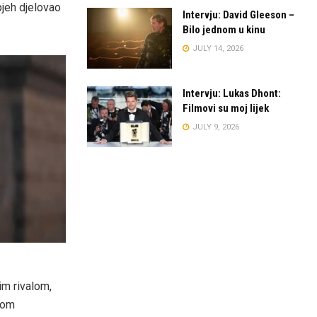
pjeh djelovao
Intervju: David Gleeson –
Bilo jednom u kinu
JULY 14, 2026
Intervju: Lukas Dhont:
Filmovi su moj lijek
JULY 9, 2026
im rivalom,
rom