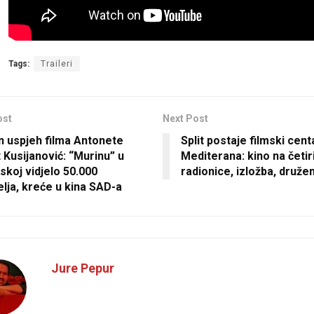
Tags:
Traileri
ost
Next Post
n uspjeh filma Antonete
Split postaje filmski cent
 Kusijanović: “Murinu” u
Mediterana: kino na četiri
skoj vidjelo 50.000
radionice, izložba, druže
elja, kreće u kina SAD-a
Jure Pepur