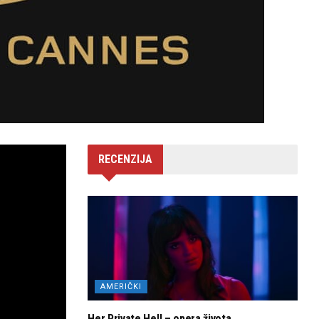
RECENZIJA
AMERIČKI
Her Private Hell – opera života