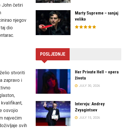
 John četiri
m
Marty Supreme – sanjaj
veliko
cinirao njegov
taj dio
ntarac.
POSLJEDNJE
Her Private Hell – opera
elio stvoriti
života
ma zapravo i
JULY 30, 2026
ktivno
glaston,
kvalifikant,
Intervju: Andrey
Zvyagintsev
e osvojio
im najvećim
JULY 15, 2026
oživljaje svih