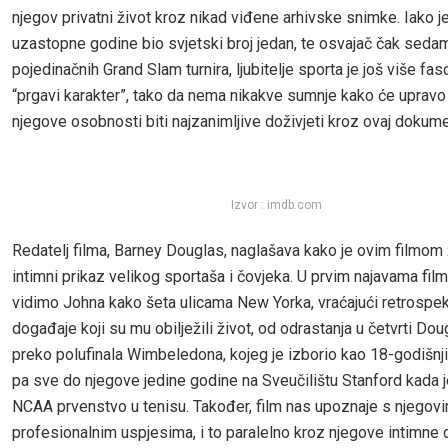
njegov privatni život kroz nikad viđene arhivske snimke. Iako je
uzastopne godine bio svjetski broj jedan, te osvajač čak seda
pojedinačnih Grand Slam turnira, ljubitelje sporta je još više fas
“prgavi karakter”, tako da nema nikakve sumnje kako će upravo 
njegove osobnosti biti najzanimljive doživjeti kroz ovaj dokume
Izvor : imdb.com
Redatelj filma, Barney Douglas, naglašava kako je ovim filmom ž
intimni prikaz velikog sportaša i čovjeka. U prvim najavama fil
vidimo Johna kako šeta ulicama New Yorka, vraćajući retrospe
događaje koji su mu obilježili život, od odrastanja u četvrti Dou
preko polufinala Wimbeledona, kojeg je izborio kao 18-godišnji 
pa sve do njegove jedine godine na Sveučilištu Stanford kada j
NCAA prvenstvo u tenisu. Također, film nas upoznaje s njegov
profesionalnim uspjesima, i to paralelno kroz njegove intimne d