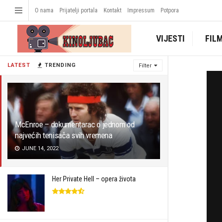
O nama
Prijatelji portala
Kontakt
Impressum
Potpora
VIJESTI
FIL
LATEST
TRENDING
Filter
McEnroe – dokumentarac o jednom od
najvećih tenisača svih vremena
JUNE 14, 2022
Her Private Hell – opera života