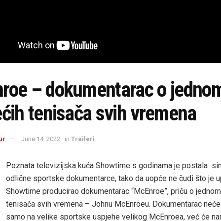
roe – dokumentarac o jedno
ećih tenisača svih vremena
ur
June 14, 2022
in
Traileri
Poznata televizijska kuća Showtime s godinama je postala si
odlične sportske dokumentarce, tako da uopće ne čudi što je 
Showtime producirao dokumentarac “McEnroe”, priču o jednom
tenisača svih vremena – Johnu McEnroeu. Dokumentarac neće 
samo na velike sportske uspjehe velikog McEnroea, već će nam