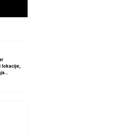
ar
 lokacije,
nja…