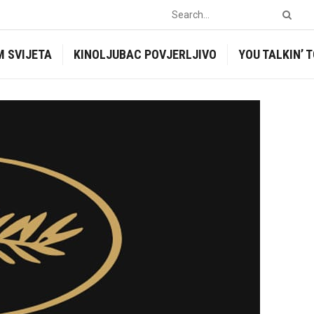
M SVIJETA
KINOLJUBAC POVJERLJIVO
YOU TALKIN’ 