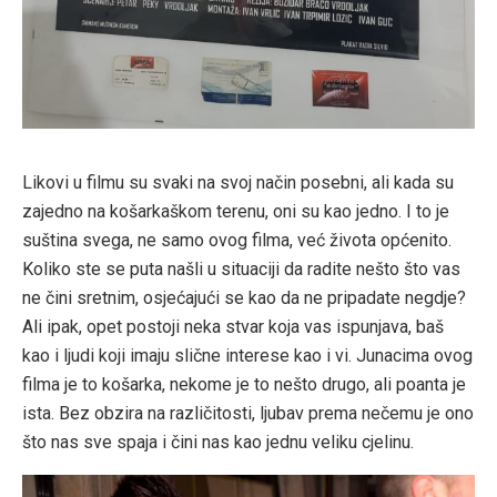
Likovi u filmu su svaki na svoj način posebni, ali kada su
zajedno na košarkaškom terenu, oni su kao jedno. I to je
suština svega, ne samo ovog filma, već života općenito.
Koliko ste se puta našli u situaciji da radite nešto što vas
ne čini sretnim, osjećajući se kao da ne pripadate negdje?
Ali ipak, opet postoji neka stvar koja vas ispunjava, baš
kao i ljudi koji imaju slične interese kao i vi. Junacima ovog
filma je to košarka, nekome je to nešto drugo, ali poanta je
ista. Bez obzira na različitosti, ljubav prema nečemu je ono
što nas sve spaja i čini nas kao jednu veliku cjelinu.