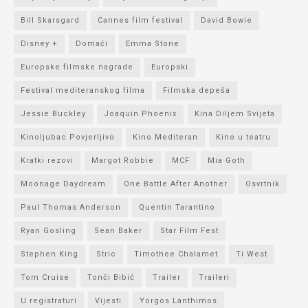
Bill Skarsgard
Cannes film festival
David Bowie
Disney +
Domaći
Emma Stone
Europske filmske nagrade
Europski
Festival mediteranskog filma
Filmska depeša
Jessie Buckley
Joaquin Phoenix
Kina Diljem Svijeta
Kinoljubac Povjerljivo
Kino Mediteran
Kino u teatru
Kratki rezovi
Margot Robbie
MCF
Mia Goth
Moonage Daydream
One Battle After Another
Osvrtnik
Paul Thomas Anderson
Quentin Tarantino
Ryan Gosling
Sean Baker
Star Film Fest
Stephen King
Stric
Timothee Chalamet
Ti West
Tom Cruise
Tonči Bibić
Trailer
Traileri
U registraturi
Vijesti
Yorgos Lanthimos