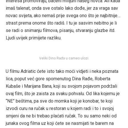
interesa promoviraju, bačeni milijuni našeg novca. Ali kada
imaš talenat, onda sve ostalo lako dođe, jer za vraga sav
novac svijeta, ako nemaš prije svega ono što je najbitnije…
strast prema onome što radiš. I tu je sasvim nebitno je li
se radi o snimanju filmova, pisanju, stvaranju glazbe itd.
Ljudi uvijek primijete razliku.
Veliki Dino Rađa u cameo ulozi.
U filmu Adriatic ćete isto tako moći vidjeti i neka poznata
lica, poput već gore spomenutog Dina Rađe, Roberta
Kubaše i Marijana Bana, koji su svojom pojavom podržali
ovaj film, što je zaista za svaku pohvalu. Od lika kojemu je
“NE” beštima, pa sve do momka koji je konobar, te koji
izvodi curu na ručak u restoran u kojem radi i to i svojoj
smjeni da ne bi trebao plaćati ručak. To su samo neki od
junaka ovog filma uz koji ćete se nasmijati te barem na