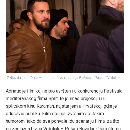
Zvijezda filma Duje Marin u društvu redatelja Božidara “Brace” Vrdoljaka.
Adriatic je film koji je bio uvršten i u konkurenciju Festivala
mediteranskog filma Split, te je imao projekciju i u
splitskom kinu Karaman, najstarijem u Hrvatskoj, gdje je
oduševio publiku. Film obiluje izvrsnim splitskim
humorom, tako da sve pohvale idu scenariju filma, za što
su zaslužna braca Vrdoljak – Petar i Božidar. Osim što su