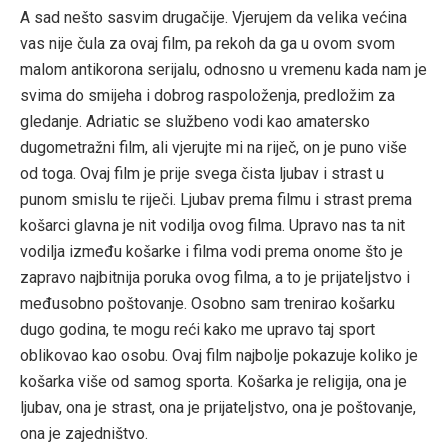
A sad nešto sasvim drugačije. Vjerujem da velika većina
vas nije čula za ovaj film, pa rekoh da ga u ovom svom
malom antikorona serijalu, odnosno u vremenu kada nam je
svima do smijeha i dobrog raspoloženja, predložim za
gledanje. Adriatic se službeno vodi kao amatersko
dugometražni film, ali vjerujte mi na riječ, on je puno više
od toga. Ovaj film je prije svega čista ljubav i strast u
punom smislu te riječi. Ljubav prema filmu i strast prema
košarci glavna je nit vodilja ovog filma. Upravo nas ta nit
vodilja između košarke i filma vodi prema onome što je
zapravo najbitnija poruka ovog filma, a to je prijateljstvo i
međusobno poštovanje. Osobno sam trenirao košarku
dugo godina, te mogu reći kako me upravo taj sport
oblikovao kao osobu. Ovaj film najbolje pokazuje koliko je
košarka više od samog sporta. Košarka je religija, ona je
ljubav, ona je strast, ona je prijateljstvo, ona je poštovanje,
ona je zajedništvo.