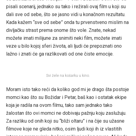
pisali scenarij, jednako su tako i režirali ovaj film u koji su
dali sve od sebe, što se jasno vidi u konačnom rezultatu.
Kada kažem “sve od sebe” onda tu prvenstveno mislim na
divljačku strast prema onome što vole. Znate, nekad
možete imati milijune za snimiti neki film, možete imati
veze u bilo kojoj sferi života, ali ljudi će prepoznati ono
lažno i znati će ga razlikovati od one čiste emocije.
Svi žele na košarku u kino.
Moram isto tako reći da koliko god mi je drago šta postoje
momci kao što su Božidar i Petar, baš kao i ostatak ekipe
koja je radila na ovom filmu, tako sam jednako tako
žalostan što ovi momci ne dobivaju pažnju koju zaslužuju.
Za razliku od onih koji su “bliži oltaru” i na čije su užasne
filmove koje ne gleda nitko, osim ljudi koji ih iz vlastitih