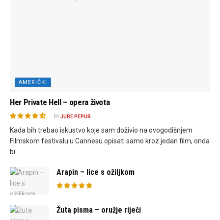
AMERIČKI
Her Private Hell – opera života
BY
JURE PEPUR
Kada bih trebao iskustvo koje sam doživio na ovogodišnjem
Filmskom festivalu u Cannesu opisati samo kroz jedan film, onda
bi...
Arapin – lice s ožiljkom
Žuta pisma – oružje riječi