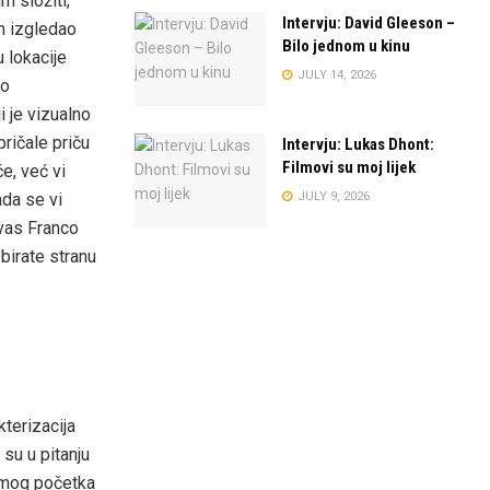
m složiti,
Intervju: David Gleeson –
lm izgledao
Bilo jednom u kinu
u lokacije
JULY 14, 2026
vo
i je vizualno
pričale priču
Intervju: Lukas Dhont:
Filmovi su moj lijek
e, već vi
JULY 9, 2026
ada se vi
 vas Franco
 birate stranu
kterizacija
 su u pitanju
samog početka