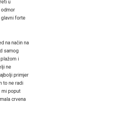
eti u
, odmor
 glavni forte
ed na način na
 od samog
 plažom i
lji ne
jbolji primjer
n to ne radi
o mi poput
 mala crvena