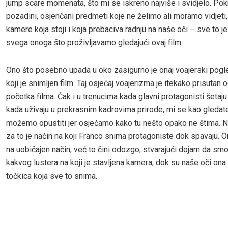
jump scare momenata, što mi se iskreno najviše i svidjelo. Pokr
pozadini, osjenčani predmeti koje ne želimo ali moramo vidjeti
kamere koja stoji i koja prebaciva radnju na naše oči – sve to je
svega onoga što proživljavamo gledajući ovaj film.
Ono što posebno upada u oko zasigurno je onaj voajerski pogl
koji je snimljen film. Taj osjećaj voajerizma je itekako prisutan
početka filma. Čak i u trenucima kada glavni protagonisti šetaju
kada uživaju u prekrasnim kadrovima prirode, mi se kao gledate
možemo opustiti jer osjećamo kako tu nešto opako ne štima. Na
za to je način na koji Franco snima protagoniste dok spavaju. O
na uobičajen način, već to čini odozgo, stvarajući dojam da sm
kakvog lustera na koji je stavljena kamera, dok su naše oči ona
točkica koja sve to snima.