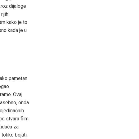
kroz dijaloge
njih
am kako je to
bno kada je u
 jako pametan
mogao
drame. Ovaj
 zasebno, onda
pojedinačnih
co stvara film
kidača za
toliko bojati,