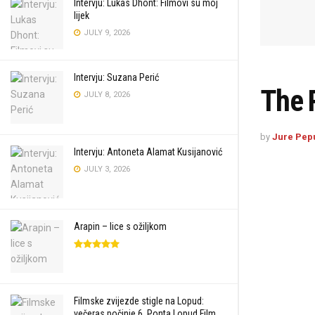
Intervju: Lukas Dhont: Filmovi su moj
lijek
JULY 9, 2026
Intervju: Suzana Perić
The 
JULY 8, 2026
by
Jure Pep
Intervju: Antoneta Alamat Kusijanović
JULY 3, 2026
Arapin – lice s ožiljkom
Filmske zvijezde stigle na Lopud:
večeras počinje 6. Ponta Lopud Film