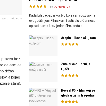
BY
JURE PEPUR
Kada bih trebao iskustvo koje sam doživio na
Izvor : imdb.com
ovogodišnjem Filmskom festivalu u Cannesu
opisati samo kroz jedan film, onda bi...
Arapin – lice s ožiljkom
to proveo bez
Žuta pisma – oružje
rao da sam se
riječi
amo držao
aslov, a kojeg
ženje stana’.
Heysel 85 – film koji se
gleda u tišini tragedije