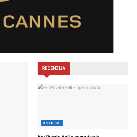
RECENZIJA
AMERIČKI
Her Private Hell – opera života