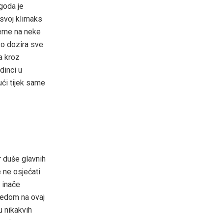
agoda je
 svoj klimaks
jeme na neke
ako dozira sve
a kroz
dinci u
ći tijek same
r duše glavnih
 ne osjećati
s inače
gledom na ovaj
u nikakvih