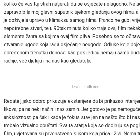
koliko će vas taj strah natjerati da se osjećate nelagodno. Nel
zapravo bila moj glavni suputnik tijekom gledanja ovog filma, a
je doživjela upravo u klimaksu samog filma. Franco ne gubi vri
nepotrebne stvari, te u 90tak minuta koliko traje ovaj film itek
elemente žanra sa kojima ovaj film pliva. Posebno se to očitav
stvaranje ugode koja rađa osjećanje neugode. Odluke koje poje
određenom trenutku donose, kao posljedicu nemaju samo budu
radnje, već djeluju i na nas kao gledatelje.
Izvor : imdb.com
Redatelj jako dobro prikazuje eksterijere da bi prikazao interije
likova, pa na neki način i nas samih. Jer gotovo je pa nemoguće
anksioznost, pa čak i kada je fokus stavljen na nešto što bi na
trebalo vizualno opuštati. Sva ta stanja koja se dodiruju sa po
film, uvjetovana su prvenstveno slikom koja priča i živi. Nema t