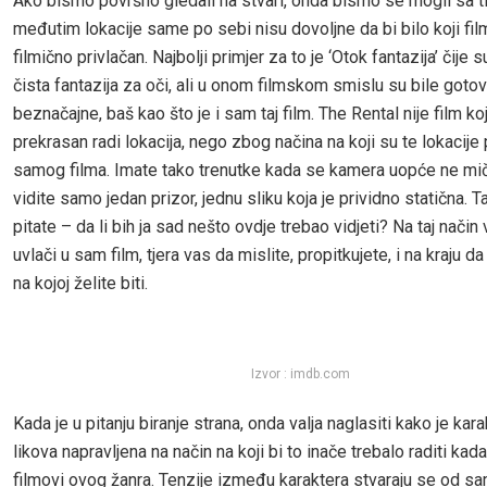
Ako bismo površno gledali na stvari, onda bismo se mogli sa ti
međutim lokacije same po sebi nisu dovoljne da bi bilo koji fi
filmično privlačan. Najbolji primjer za to je ‘Otok fantazija’ čije s
čista fantazija za oči, ali u onom filmskom smislu su bile goto
beznačajne, baš kao što je i sam taj film. The Rental nije film koj
prekrasan radi lokacija, nego zbog načina na koji su te lokacije 
samog filma. Imate tako trenutke kada se kamera uopće ne mič
vidite samo jedan prizor, jednu sliku koja je prividno statična. T
pitate – da li bih ja sad nešto ovdje trebao vidjeti? Na taj način
uvlači u sam film, tjera vas da mislite, propitkujete, i na kraju da
na kojoj želite biti.
Izvor : imdb.com
Kada je u pitanju biranje strana, onda valja naglasiti kako je kara
likova napravljena na način na koji bi to inače trebalo raditi kada
filmovi ovog žanra. Tenzije između karaktera stvaraju se od 