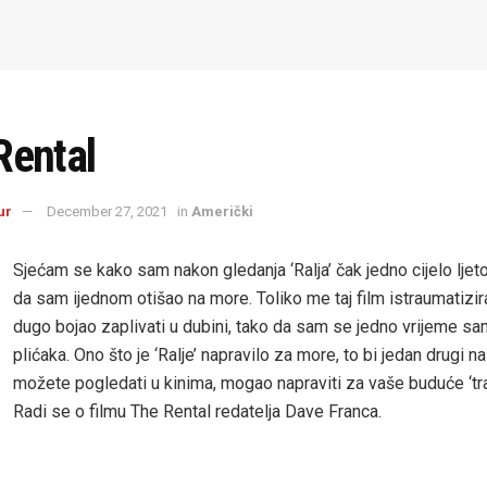
Rental
ur
December 27, 2021
in
Američki
Sjećam se kako sam nakon gledanja ‘Ralja’ čak jedno cijelo lje
da sam ijednom otišao na more. Toliko me taj film istraumatizi
dugo bojao zaplivati u dubini, tako da sam se jedno vrijeme s
plićaka. Ono što je ‘Ralje’ napravilo za more, to bi jedan drugi n
možete pogledati u kinima, mogao napraviti za vaše buduće ‘tra
Radi se o filmu The Rental redatelja Dave Franca.