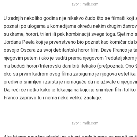
Izvor : imdb.com
U zadnjih nekoliko godina nije nikakvo čudo što se filmaši koji
poznati po ulogama u komedijama okreću nekim drugim žanrov
su drame, horori, trileri ili pak kombinaciji svega toga. Sjetimo
Jordana Peela koji je prvenstveno bio poznat kao komičar da b
osvojio Oscara za svoj debitantski horor film. Dave Franco je t
njegovim putem i ako je suditi prema njegovom “redateljskom j
mu budući horor/trilerovski dani biti itekako (pre)poznati. Ono 
oko sa prvim kadrom ovog filma zasigurno je njegova estetika. 
predivno snimljen i zaista je nemoguće da ne uživate u njegovi
Da, reći će netko kako je lokacija na kojoj je snimljen film tolik
Franco zapravo tu i nema neke velike zasluge.
Izvor : imdb.com