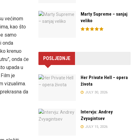
Marty Supreme – sanjaj
 su većinom
veliko
ima, kao što
 se samo
i onda
ako krenuo
POSLJEDNJE
utru”, onda će
što upada u
Film je
Her Private Hell – opera
m vizualima.
života
o prekrasna da
JULY 30, 2026
Intervju: Andrey
Zvyagintsev
JULY 15, 2026