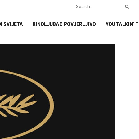
M SVIJETA
KINOLJUBAC POVJERLJIVO
YOU TALKIN’ 