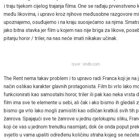
i traju tijekom cijelog trajanja filma. One se rađaju prvenstveno 
među likovima, i upravo kroz njihove međusobne razgovore mi 
upoznajemo, osuđujemo i na kraju suosjećamo sa njima. Smatr
jako bitna stavka jer film u kojem nas nije briga za likove, pose
pitanju horor / triler, na nas neće imati nikakav učinak.
Izvor : imdb.com
The Rent nema takav problem i to upravo radi Franca koji je na
način oslikao karakter glavnih protagonista. Film bi vrlo lako 
funkcionirati kao samostalni horor, triler ili pak kao neka vrsta 
film ima sve te elemente u sebi, ali čak i ako bismo ih gledali
bismo ga vrlo lako mogli zamisliti kao odličan kratkiš svih tih 
žanrova. Spajajući sve te žanrove u jednu cjelokupnu sliku, Fran
koji će vas u jednom trenutku nasmijati, dok će onda poput pre
svjetlo u vama upaliti određenu količinu straha kojeg se nećete 