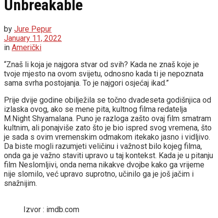
Unbreakable
by
Jure Pepur
January 11, 2022
in
Američki
“Znaš li koja je najgora stvar od svih? Kada ne znaš koje je
tvoje mjesto na ovom svijetu, odnosno kada ti je nepoznata
sama svrha postojanja. To je najgori osjećaj ikad.”
Prije dvije godine obilježila se točno dvadeseta godišnjica od
izlaska ovog, ako se mene pita, kultnog filma redatelja
M.Night Shyamalana. Puno je razloga zašto ovaj film smatram
kultnim, ali ponajviše zato što je bio ispred svog vremena, što
je sada s ovim vremenskim odmakom itekako jasno i vidljivo.
Da biste mogli razumjeti veličinu i važnost bilo kojeg filma,
onda ga je važno staviti upravo u taj kontekst. Kada je u pitanju
film Neslomljivi, onda nema nikakve dvojbe kako ga vrijeme
nije slomilo, već upravo suprotno, učinilo ga je još jačim i
snažnijim.
Izvor : imdb.com