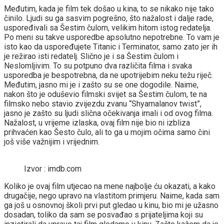
Međutim, kada je film tek došao u kina, to se nikako nije tako
činilo. Ljudi su ga sasvim pogrešno, što nažalost i dalje rade,
uspoređivali sa Šestim čulom, velikim hitom istog redatelja.
Po meni su takve usporedbe apsolutno nepotrebne. To vam je
isto kao da uspoređujete Titanic i Terminator, samo zato jer ih
je režirao isti redatelj. Slično je i sa Šestim čulom i
Neslomljivim. To su potpuno dva različita filma i svaka
usporedba je bespotrebna, da ne upotrijebim neku težu riječ.
Međutim, jasno mi je i zašto su se one dogodile. Naime,
nakon što je oduševio filmski svijet sa Šestim čulom, te na
filmsko nebo stavio zvijezdu zvanu “Shyamalanov twist”,
jasno je zašto su ljudi slična očekivanja imali i od ovog filma.
Nažalost, u vrijeme izlaska, ovaj film nije bio ni izbliza
prihvaćen kao Šesto čulo, ali to ga u mojim očima samo čini
još više važnijim i vrijednim.
Izvor : imdb.com
Koliko je ovaj film utjecao na mene najbolje ću okazati, a kako
drugačije, nego upravo na vlastitom primjeru. Naime, kada sam
ga još u osnovnoj školi prvi put gledao u kinu, bio mi je užasno
dosadan, toliko da sam se posvađao s prijateljima koji su