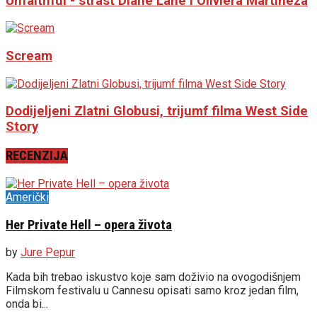
Unfaithful - strast Diane Lane i Oliviera Martineza
Scream
Dodijeljeni Zlatni Globusi, trijumf filma West Side
Story
RECENZIJA
Američki
Her Private Hell – opera života
by
Jure Pepur
Kada bih trebao iskustvo koje sam doživio na ovogodišnjem
Filmskom festivalu u Cannesu opisati samo kroz jedan film,
onda bi...