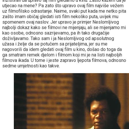
inzistirali da upravo taj film gledamo u kinu. Zašto kažem da je
utjecao na mene? Pa zato što upravo ovaj film najviše vežem
uz filmofilsko odrastanje. Naime, svaki put kada me netko pita
zašto imam običaj gledati isti film nekoliko puta, uvijek mu
spomenem ovaj naslov. Jer upravo je primjer Neslomljivog
najbolji dokaz kako se filmovi ne mijenjaju, ali se mijenjamo mi
kao osobe, odnosno sazrijevamo, pa ih tako drugačije
doživljavamo. Tako sam i ja Neslomljivog od apsolutnog
užasa i želje da se potučem sa prijateljima, jer su me
nagovorili da idem gledati ovaj film u kino, došao do toga da
ga smatram remek djelom i filmom koji mi je na listi najboljih
filmova ikada. U tome i jeste zapravo ljepota filmova, odnosno
sedme umjetnosti kao takve.