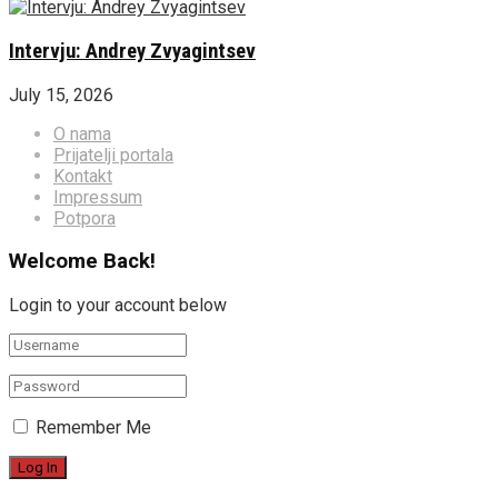
Intervju: Andrey Zvyagintsev
July 15, 2026
O nama
Prijatelji portala
Kontakt
Impressum
Potpora
Welcome Back!
Login to your account below
Remember Me