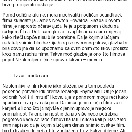
brzo promijenili mišljenje.
Pored odlične glume, moram pohvaliti i odličan soundtrack
filma skladatelja James Newton Howarda. Glazba u ovom
filmu je naprosto očaravajuća, te je u potpunom skladu sa
radnjom filma. Dok sam gledao ovaj film imao sam osjećaj
kako riječi uopće nisu bile potrebne. Da je kojim slučajem
redatelj snimio film bez ijednog izgovorenog slova, glazba bi
bila dovoljna da se upoznamo sa svim onim što likovi prolaze
kroz samu radnju filma. Takva moć glazbe je ono što filmove
poput Neslomljivog čine upravo takvim – moćnim.
Izvor : imdb.com
Neslomljivi je film koji je jako složen, pa u tom pogledu
posebne pohvale idu prema redatelju Shymalanu. On je jedan
od onih “voliš ili mrziš” likova, a ja s ponosom mogu reći kako
spadam u ovu prvu skupinu. Da, imao je on i loših filmova u
karijeri, ali ono što ja najviše cijenim upravo je njegova
originalnost. Ta originalnost je danas više nego potrebna,
pogotovo kada se rade filmovi na isti i sličan kalup. Baš zato
sam napisao da je kojim slučajem danas snimio ovakav film,
bio bi hvaljen do neba. I to zasluženo, bez ikakve dileme. Ali