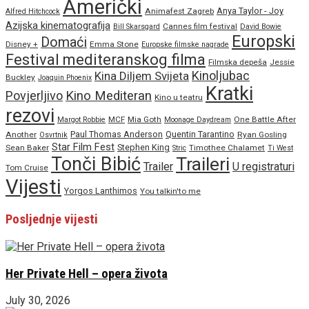
Američki
Anya Taylor - Joy
Animafest Zagreb
Alfred Hitchcock
Azijska kinematografija
Cannes film festival
Bill Skarsgard
David Bowie
Europski
Domaći
Disney +
Emma Stone
Europske filmske nagrade
Festival mediteranskog filma
Filmska depeša
Jessie
Kinoljubac
Kina Diljem Svijeta
Buckley
Joaquin Phoenix
Kratki
Povjerljivo
Kino Mediteran
Kino u teatru
rezovi
MCF
Mia Goth
One Battle After
Margot Robbie
Moonage Daydream
Paul Thomas Anderson
Quentin Tarantino
Another
Ryan Gosling
Osvrtnik
Star Film Fest
Stephen King
Sean Baker
Timothee Chalamet
Stric
Ti West
Tonči Bibić
Traileri
Trailer
U registraturi
Tom Cruise
Vijesti
Yorgos Lanthimos
You talkin'to me
Posljednje vijesti
Her Private Hell – opera života
July 30, 2026