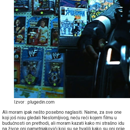
Izvor : plugedin.com
Ali moram ipak nešto posebno naglasiti. Naime, za sve one
koji još nisu gledali Neslomljivog, neću reći kojem filmu u
budućnosti on prethodi, ali moram kazati kako mi strašno idu
na živce oni pametnjakovići koji su se hvalili kako su oni prije