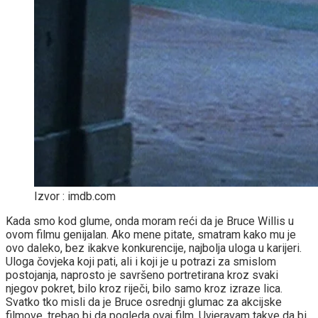
Izvor : imdb.com
Kada smo kod glume, onda moram reći da je Bruce Willis u
ovom filmu genijalan. Ako mene pitate, smatram kako mu je
ovo daleko, bez ikakve konkurencije, najbolja uloga u karijeri.
Uloga čovjeka koji pati, ali i koji je u potrazi za smislom
postojanja, naprosto je savršeno portretirana kroz svaki
njegov pokret, bilo kroz riječi, bilo samo kroz izraze lica.
Svatko tko misli da je Bruce osrednji glumac za akcijske
filmove, trebao bi da pogleda ovaj film. Uvjeravam takve da bi