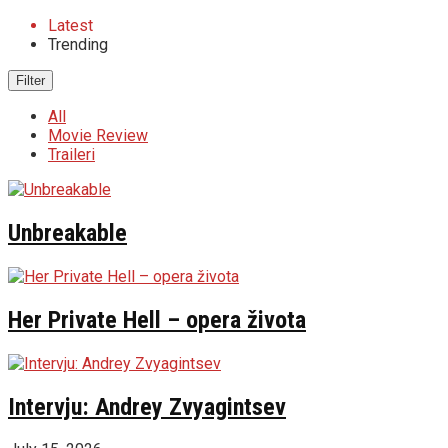
Latest
Trending
Filter
All
Movie Review
Traileri
Unbreakable
Her Private Hell – opera života
Intervju: Andrey Zvyagintsev