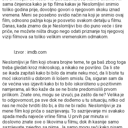
sama činjenica kako je tip filma kakav je Neslomljivi snimio
toliko godina prije, dovoljno govori o njegovom skoku iznad
vremena. Meni se posebno svidio način na koji je snimio ovaj
film, odnosno pažnja koju je posvetio svakom detalju u filmu.
Danas, kada znamo da je Neslomljivi bio dio puno veće i šire
priče, ne možete ništa drugo nego odati priznanje toj njegovoj
viziji filmova sa toliko velikim vremenskim odmakom.
Izvor : imdb.com
Neslomljivi je film koji otvara brojne teme, te ga baš zbog toga
treba gledati kroz mikroskop, a nikako ne površno. Da li ste
se ikada zapitali kako bi bilo da imate neku moć, da li biste tu
moć iskoristili u dobrom ili lošem smislu. Da, siguran sam da
će većina vas izjaviti kako bi to bilo iskorišteno u pozitivnim
namjerama, ali tko kaže da se ne biste predomislili prvom
prilikom. Znate ono, mogu se izvući, pa zašto da ne? Velika je
to odgovornost, pa sve dok ne dođemo u tu situaciju, nitko od
nas ne može tvrditi što bi, a što ne bi radio. Neslomljivi je za
mene film koji priča o sazrijevanju. To sazrijevanje mi svakako
spada među najveće vrline filma. U prvih par minuta vi
doslovno znate sve o likovima u filmu, dok ih kasnije samo
sazrijevate zajedno sa njima. Ja samo mogu reći kako nisam