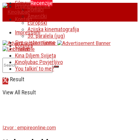
Filmovi
Recenzije
Prijatelji portala
Domaći
Američki
Kontakt
Europski
Azijska kinematografija
Impressum
30. paralela (jug)
Sve u isto vrijeme
Potpora
Traileri
Kina Diljem Svijeta
Kinoljubac Povjerljivo
You talkin’ to me?
No Result
View All Result
Izvor : empireonline.com