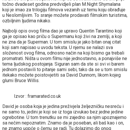
točno dvadeset godina predvidjeli plan M.Night Shymalana
koji je imao za trilogiju filmova vezanih uz temu koju obrađuje
u Neslomljivim. To sranje možete prodavati filmskim turistima,
ozbiljnim ljudima nikako.
Najbolji opis ovog filma dao je upravo Quentin Tarantino koji
ga je opisao kao priču o Supermanu koji živi na zemlji, a koji
ne zna da je Superman. U tom smislu je jako bitan onaj citat
koji sam napisao u uvodu teksta. U njemu se nalazi sva
složenost ovog filma, odnosno način na koji bismo ga trebali
promatrati. Ništa u ovom filmu nije jednostavno, a ponajviše ne
tema ljudskog postojanja. Siguran sam da ste si svi vi barem
jednom postavili to pitanje sami sebi, tako da se u tom smislu
itekako možete poistovjetiti sa David Dunnom, likom kojeg
glumi Bruce Willis.
Izvor : framarated.co.uk
David je osoba koja je jedina preživjela željezničku nesreću i
ne samo to, jedini je koji se iz toga izvukao bez jedne jedine
ogrebotine. U tom trenutku se mi zajedno sa njim upoznajemo
sa nečim nepoznatim. Znamo da je poseban, ali baš kao i on,
ne znamo uopće o čemu se radi. Tu dolazimo do onog