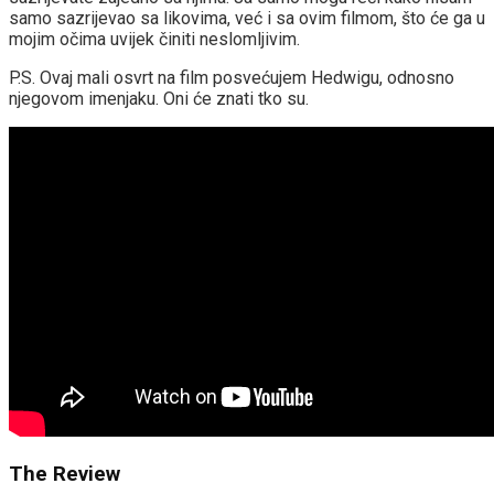
samo sazrijevao sa likovima, već i sa ovim filmom, što će ga u
mojim očima uvijek činiti neslomljivim.
P.S. Ovaj mali osvrt na film posvećujem Hedwigu, odnosno
njegovom imenjaku. Oni će znati tko su.
The Review