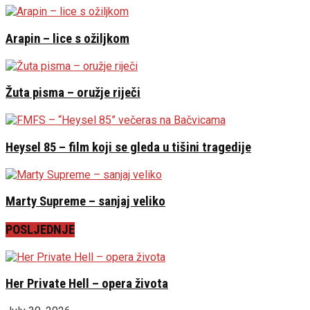
Arapin – lice s ožiljkom
Žuta pisma – oružje riječi
Heysel 85 – film koji se gleda u tišini tragedije
Marty Supreme – sanjaj veliko
POSLJEDNJE
Her Private Hell – opera života