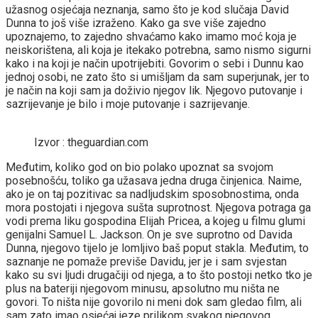
užasnog osjećaja neznanja, samo što je kod slučaja David
Dunna to još više izraženo. Kako ga sve više zajedno
upoznajemo, to zajedno shvaćamo kako imamo moć koja je
neiskorištena, ali koja je itekako potrebna, samo nismo sigurni
kako i na koji je način upotrijebiti. Govorim o sebi i Dunnu kao
jednoj osobi, ne zato što si umišljam da sam superjunak, jer to
je način na koji sam ja doživio njegov lik. Njegovo putovanje i
sazrijevanje je bilo i moje putovanje i sazrijevanje.
Izvor : theguardian.com
Međutim, koliko god on bio polako upoznat sa svojom
posebnošću, toliko ga užasava jedna druga činjenica. Naime,
ako je on taj pozitivac sa nadljudskim sposobnostima, onda
mora postojati i njegova sušta suprotnost. Njegova potraga ga
vodi prema liku gospodina Elijah Pricea, a kojeg u filmu glumi
genijalni Samuel L. Jackson. On je sve suprotno od Davida
Dunna, njegovo tijelo je lomljivo baš poput stakla. Međutim, to
saznanje ne pomaže previše Davidu, jer je i sam svjestan
kako su svi ljudi drugačiji od njega, a to što postoji netko tko je
plus na bateriji njegovom minusu, apsolutno mu ništa ne
govori. To ništa nije govorilo ni meni dok sam gledao film, ali
sam zato imao osjećaj jeze prilikom svakog njegovog