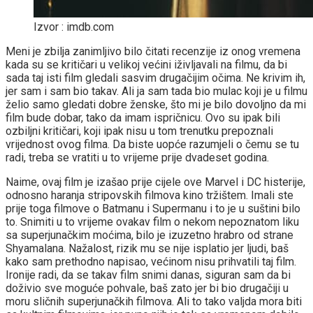
Izvor : imdb.com
Meni je zbilja zanimljivo bilo čitati recenzije iz onog vremena
kada su se kritičari u velikoj većini iživljavali na filmu, da bi
sada taj isti film gledali sasvim drugačijim očima. Ne krivim ih,
jer sam i sam bio takav. Ali ja sam tada bio mulac koji je u filmu
želio samo gledati dobre ženske, što mi je bilo dovoljno da mi
film bude dobar, tako da imam ispričnicu. Ovo su ipak bili
ozbiljni kritičari, koji ipak nisu u tom trenutku prepoznali
vrijednost ovog filma. Da biste uopće razumjeli o čemu se tu
radi, treba se vratiti u to vrijeme prije dvadeset godina.
Naime, ovaj film je izašao prije cijele ove Marvel i DC histerije,
odnosno haranja stripovskih filmova kino tržištem. Imali ste
prije toga filmove o Batmanu i Supermanu i to je u suštini bilo
to. Snimiti u to vrijeme ovakav film o nekom nepoznatom liku
sa superjunačkim moćima, bilo je izuzetno hrabro od strane
Shyamalana. Nažalost, rizik mu se nije isplatio jer ljudi, baš
kako sam prethodno napisao, većinom nisu prihvatili taj film.
Ironije radi, da se takav film snimi danas, siguran sam da bi
doživio sve moguće pohvale, baš zato jer bi bio drugačiji u
moru sličnih superjunačkih filmova. Ali to tako valjda mora biti