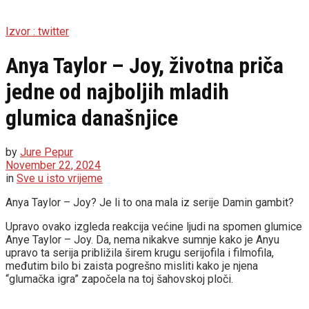
Izvor : twitter
Anya Taylor – Joy, životna priča
jedne od najboljih mladih
glumica današnjice
by
Jure Pepur
November 22, 2024
in
Sve u isto vrijeme
Anya Taylor – Joy? Je li to ona mala iz serije Damin gambit?
Upravo ovako izgleda reakcija većine ljudi na spomen glumice
Anye Taylor – Joy. Da, nema nikakve sumnje kako je Anyu
upravo ta serija približila širem krugu serijofila i filmofila,
međutim bilo bi zaista pogrešno misliti kako je njena
“glumačka igra” započela na toj šahovskoj ploči.