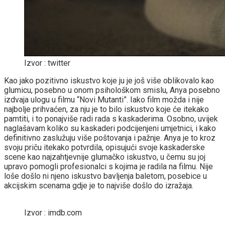
Izvor : twitter
Kao jako pozitivno iskustvo koje ju je još više oblikovalo kao
glumicu, posebno u onom psihološkom smislu, Anya posebno
izdvaja ulogu u filmu “Novi Mutanti”. Iako film možda i nije
najbolje prihvaćen, za nju je to bilo iskustvo koje će itekako
pamtiti, i to ponajviše radi rada s kaskaderima. Osobno, uvijek
naglašavam koliko su kaskaderi podcijenjeni umjetnici, i kako
definitivno zaslužuju više poštovanja i pažnje. Anya je to kroz
svoju priču itekako potvrdila, opisujući svoje kaskaderske
scene kao najzahtjevnije glumačko iskustvo, u čemu su joj
upravo pomogli profesionalci s kojima je radila na filmu. Nije
loše došlo ni njeno iskustvo bavljenja baletom, posebice u
akcijskim scenama gdje je to najviše došlo do izražaja.
Izvor : imdb.com