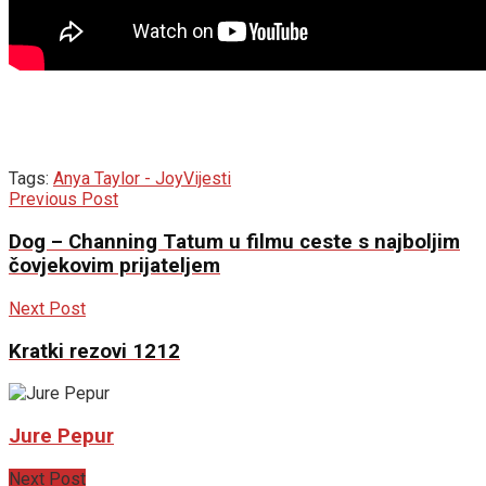
Tags:
Anya Taylor - Joy
Vijesti
Previous Post
Dog – Channing Tatum u filmu ceste s najboljim
čovjekovim prijateljem
Next Post
Kratki rezovi 1212
Jure Pepur
Next Post