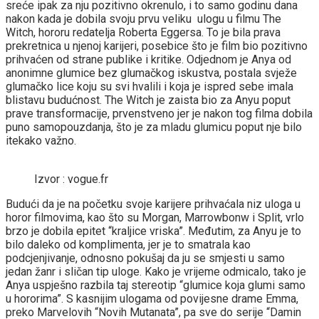
sreće ipak za nju pozitivno okrenulo, i to samo godinu dana
nakon kada je dobila svoju prvu veliku ulogu u filmu The
Witch, hororu redatelja Roberta Eggersa. To je bila prava
prekretnica u njenoj karijeri, posebice što je film bio pozitivno
prihvaćen od strane publike i kritike. Odjednom je Anya od
anonimne glumice bez glumačkog iskustva, postala svježe
glumačko lice koju su svi hvalili i koja je ispred sebe imala
blistavu budućnost. The Witch je zaista bio za Anyu poput
prave transformacije, prvenstveno jer je nakon tog filma dobila
puno samopouzdanja, što je za mladu glumicu poput nje bilo
itekako važno.
Izvor : vogue.fr
Budući da je na početku svoje karijere prihvaćala niz uloga u
horor filmovima, kao što su Morgan, Marrowbonw i Split, vrlo
brzo je dobila epitet “kraljice vriska”. Međutim, za Anyu je to
bilo daleko od komplimenta, jer je to smatrala kao
podcjenjivanje, odnosno pokušaj da ju se smjesti u samo
jedan žanr i sličan tip uloge. Kako je vrijeme odmicalo, tako je
Anya uspješno razbila taj stereotip “glumice koja glumi samo
u hororima”. S kasnijim ulogama od povijesne drame Emma,
preko Marvelovih “Novih Mutanata”, pa sve do serije “Damin