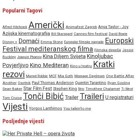
Popularni Tagovi
Američki
Anya Taylor - Joy
Animafest Zagreb
Alfred Hitchcock
Azijska kinematografija
Cannes film festival
Bill Skarsgard
David Bowie
Europski
Domaći
Disney +
Emma Stone
Europske filmske nagrade
Festival mediteranskog filma
Filmska depeša
Jessie
Kinoljubac
Kina Diljem Svijeta
Buckley
Joaquin Phoenix
Kratki
Povjerljivo
Kino Mediteran
Kino u teatru
rezovi
MCF
Mia Goth
One Battle After
Margot Robbie
Moonage Daydream
Paul Thomas Anderson
Quentin Tarantino
Another
Ryan Gosling
Osvrtnik
Star Film Fest
Stephen King
Sean Baker
Timothee Chalamet
Stric
Ti West
Tonči Bibić
Traileri
Trailer
U registraturi
Tom Cruise
Vijesti
Yorgos Lanthimos
You talkin'to me
Posljednje vijesti