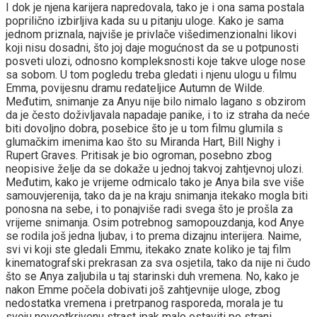
I dok je njena karijera napredovala, tako je i ona sama postala
poprilično izbirljiva kada su u pitanju uloge. Kako je sama
jednom priznala, najviše je privlače višedimenzionalni likovi
koji nisu dosadni, što joj daje mogućnost da se u potpunosti
posveti ulozi, odnosno kompleksnosti koje takve uloge nose
sa sobom. U tom pogledu treba gledati i njenu ulogu u filmu
Emma, povijesnu dramu redateljice Autumn de Wilde.
Međutim, snimanje za Anyu nije bilo nimalo lagano s obzirom
da je često doživljavala napadaje panike, i to iz straha da neće
biti dovoljno dobra, posebice što je u tom filmu glumila s
glumačkim imenima kao što su Miranda Hart, Bill Nighy i
Rupert Graves. Pritisak je bio ogroman, posebno zbog
neopisive želje da se dokaže u jednoj takvoj zahtjevnoj ulozi.
Međutim, kako je vrijeme odmicalo tako je Anya bila sve više
samouvjerenija, tako da je na kraju snimanja itekako mogla biti
ponosna na sebe, i to ponajviše radi svega što je prošla za
vrijeme snimanja. Osim potrebnog samopouzdanja, kod Anye
se rodila još jedna ljubav, i to prema dizajnu interijera. Naime,
svi vi koji ste gledali Emmu, itekako znate koliko je taj film
kinematografski prekrasan za sva osjetila, tako da nije ni čudo
što se Anya zaljubila u taj starinski duh vremena. No, kako je
nakon Emme počela dobivati još zahtjevnije uloge, zbog
nedostatka vremena i pretrpanog rasporeda, morala je tu
svoju novootkrivenu strast ipak malo ostaviti po strani.