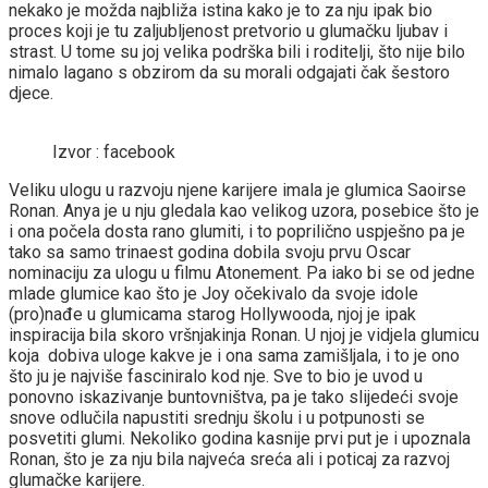
nekako je možda najbliža istina kako je to za nju ipak bio
proces koji je tu zaljubljenost pretvorio u glumačku ljubav i
strast. U tome su joj velika podrška bili i roditelji, što nije bilo
nimalo lagano s obzirom da su morali odgajati čak šestoro
djece.
Izvor : facebook
Veliku ulogu u razvoju njene karijere imala je glumica Saoirse
Ronan. Anya je u nju gledala kao velikog uzora, posebice što je
i ona počela dosta rano glumiti, i to poprilično uspješno pa je
tako sa samo trinaest godina dobila svoju prvu Oscar
nominaciju za ulogu u filmu Atonement. Pa iako bi se od jedne
mlade glumice kao što je Joy očekivalo da svoje idole
(pro)nađe u glumicama starog Hollywooda, njoj je ipak
inspiracija bila skoro vršnjakinja Ronan. U njoj je vidjela glumicu
koja dobiva uloge kakve je i ona sama zamišljala, i to je ono
što ju je najviše fasciniralo kod nje. Sve to bio je uvod u
ponovno iskazivanje buntovništva, pa je tako slijedeći svoje
snove odlučila napustiti srednju školu i u potpunosti se
posvetiti glumi. Nekoliko godina kasnije prvi put je i upoznala
Ronan, što je za nju bila najveća sreća ali i poticaj za razvoj
glumačke karijere.