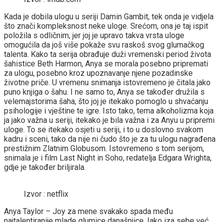
Kada je dobila ulogu u seriji Damin Gambit, tek onda je vidjela
što znači kompleksnost neke uloge. Srećom, ona je taj ispit
položila s odličnim, jer joj je upravo takva vrsta uloge
omogućila da još više pokaže svu raskoš svog glumačkog
talenta. Kako ta serija obrađuje duži vremenski period života
šahistice Beth Harmon, Anya se morala posebno pripremati
za ulogu, posebno kroz upoznavanje njene pozadinske
životne priče. U vremenu snimanja istovremeno je čitala jako
puno knjiga o šahu. I ne samo to, Anya se također družila s
velemajstorima šaha, što joj je itekako pomoglo u shvaćanju
psihologije i vještine te igre. Isto tako, tema alkoholizma koja
ja jako važna u seriji, itekako je bila važna i za Anyu u pripremi
uloge. To se itekako osjeti u seriji, i to u doslovno svakom
kadru i sceni, tako da nije ni čudo što je za tu ulogu nagrađena
prestižnim Zlatnim Globusom. Istovremeno s tom serijom,
snimala je i film Last Night in Soho, redatelja Edgara Wrighta,
gdje je također briljirala.
Izvor : netflix
Anya Taylor – Joy za mene svakako spada među
najtalentiranije mlade glumice današnjice. Iako iza sebe već