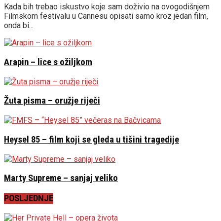
Kada bih trebao iskustvo koje sam doživio na ovogodišnjem
Filmskom festivalu u Cannesu opisati samo kroz jedan film,
onda bi...
Arapin – lice s ožiljkom
Žuta pisma – oružje riječi
Heysel 85 – film koji se gleda u tišini tragedije
Marty Supreme – sanjaj veliko
POSLJEDNJE