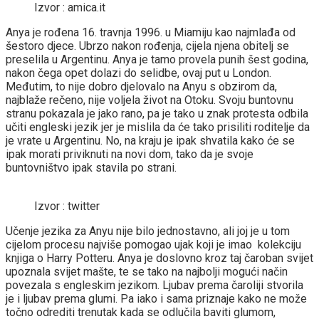
Izvor : amica.it
Anya je rođena 16. travnja 1996. u Miamiju kao najmlađa od
šestoro djece. Ubrzo nakon rođenja, cijela njena obitelj se
preselila u Argentinu. Anya je tamo provela punih šest godina,
nakon čega opet dolazi do selidbe, ovaj put u London.
Međutim, to nije dobro djelovalo na Anyu s obzirom da,
najblaže rečeno, nije voljela život na Otoku. Svoju buntovnu
stranu pokazala je jako rano, pa je tako u znak protesta odbila
učiti engleski jezik jer je mislila da će tako prisiliti roditelje da
je vrate u Argentinu. No, na kraju je ipak shvatila kako će se
ipak morati priviknuti na novi dom, tako da je svoje
buntovništvo ipak stavila po strani.
Izvor : twitter
Učenje jezika za Anyu nije bilo jednostavno, ali joj je u tom
cijelom procesu najviše pomogao ujak koji je imao kolekciju
knjiga o Harry Potteru. Anya je doslovno kroz taj čaroban svijet
upoznala svijet mašte, te se tako na najbolji mogući način
povezala s engleskim jezikom. Ljubav prema čaroliji stvorila
je i ljubav prema glumi. Pa iako i sama priznaje kako ne može
točno odrediti trenutak kada se odlučila baviti glumom,