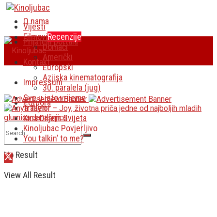
O nama
Vijesti
Filmovi
Recenzije
Prijatelji portala
Domaći
Američki
Kontakt
Europski
Azijska kinematografija
Impressum
30. paralela (jug)
Sve u isto vrijeme
Potpora
Traileri
Kina Diljem Svijeta
Kinoljubac Povjerljivo
You talkin’ to me?
No Result
View All Result