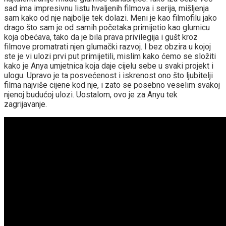
sad ima impresivnu listu hvaljenih filmova i serija, mišljenja
sam kako od nje najbolje tek dolazi. Meni je kao filmofilu jako
drago što sam je od samih početaka primijetio kao glumicu
koja obećava, tako da je bila prava privilegija i gušt kroz
filmove promatrati njen glumački razvoj. I bez obzira u kojoj
ste je vi ulozi prvi put primijetili, mislim kako ćemo se složiti
kako je Anya umjetnica koja daje cijelu sebe u svaki projekt i
ulogu. Upravo je ta posvećenost i iskrenost ono što ljubitelji
filma najviše cijene kod nje, i zato se posebno veselim svakoj
njenoj budućoj ulozi. Uostalom, ovo je za Anyu tek
zagrijavanje.