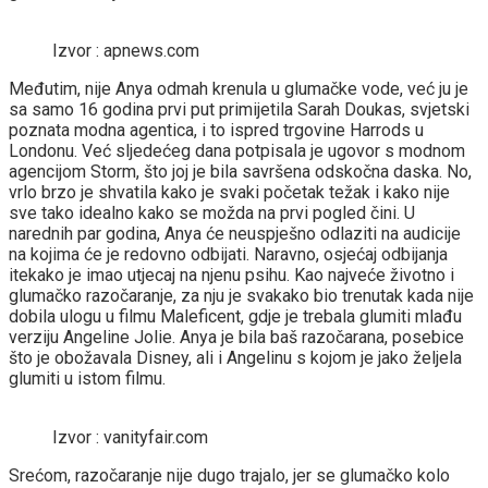
Izvor : apnews.com
Međutim, nije Anya odmah krenula u glumačke vode, već ju je
sa samo 16 godina prvi put primijetila Sarah Doukas, svjetski
poznata modna agentica, i to ispred trgovine Harrods u
Londonu. Već sljedećeg dana potpisala je ugovor s modnom
agencijom Storm, što joj je bila savršena odskočna daska. No,
vrlo brzo je shvatila kako je svaki početak težak i kako nije
sve tako idealno kako se možda na prvi pogled čini. U
narednih par godina, Anya će neuspješno odlaziti na audicije
na kojima će je redovno odbijati. Naravno, osjećaj odbijanja
itekako je imao utjecaj na njenu psihu. Kao najveće životno i
glumačko razočaranje, za nju je svakako bio trenutak kada nije
dobila ulogu u filmu Maleficent, gdje je trebala glumiti mlađu
verziju Angeline Jolie. Anya je bila baš razočarana, posebice
što je obožavala Disney, ali i Angelinu s kojom je jako željela
glumiti u istom filmu.
Izvor : vanityfair.com
Srećom, razočaranje nije dugo trajalo, jer se glumačko kolo