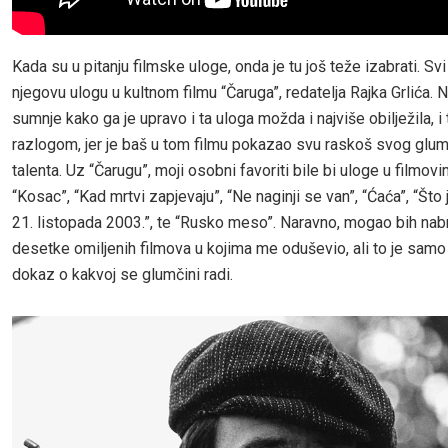
Kada su u pitanju filmske uloge, onda je tu još teže izabrati. S
njegovu ulogu u kultnom filmu “Čaruga”, redatelja Rajka Grlića.
sumnje kako ga je upravo i ta uloga možda i najviše obilježila, i 
razlogom, jer je baš u tom filmu pokazao svu raskoš svog glu
talenta. Uz “Čarugu”, moji osobni favoriti bile bi uloge u filmovi
“Kosac”, “Kad mrtvi zapjevaju”, “Ne naginji se van”, “Ćaća”, “Što 
21. listopada 2003.”, te “Rusko meso”. Naravno, mogao bih nabro
desetke omiljenih filmova u kojima me oduševio, ali to je samo
dokaz o kakvoj se glumčini radi.