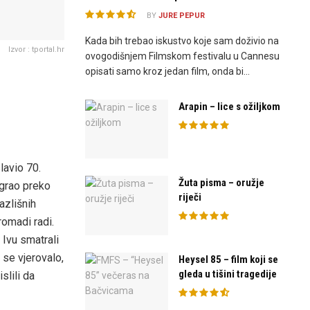
BY
JURE PEPUR
Kada bih trebao iskustvo koje sam doživio na
Izvor : tportal.hr
ovogodišnjem Filmskom festivalu u Cannesu
opisati samo kroz jedan film, onda bi...
Arapin – lice s ožiljkom
lavio 70.
Žuta pisma – oružje
igrao preko
riječi
azlišnih
romadi radi.
 Ivu smatrali
se vjerovalo,
Heysel 85 – film koji se
gleda u tišini tragedije
slili da