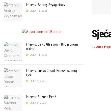
Intervju: Andrey Zvyagintsev
JULY 15, 2026
Sjeć
Intervju: David Gleeson – Bilo jednom
by
Jure Pep
u kinu
JULY 14, 2026
Intervju: Lukas Dhont: Filmovi su moj
lijek
JULY 9, 2026
Intervju: Suzana Perić
JULY 8, 2026