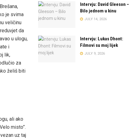
Intervju: David Gleeson –
 Brešana,
Bilo jednom u kinu
ko je svima
JULY 14, 2026
u veličinu
preduvjet da
davao u ulogu,
Intervju: Lukas Dhont:
Filmovi su moj lijek
ate i
JULY 9, 2026
 lik,
odlučio za
ko želiš biti
ogu, ali ako
“Velo misto”.
vezan uz taj