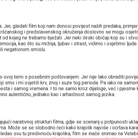
Jer, gledati film koji nam donosi povijest naših predaka, primjer
kršćanskog i predslavenskog okruženja doslovno se mogu osjetiti o
 od kojeg ne trebamo bježati. Jer neki ilirski običaji koji su i stv
ocija, kao što su mržnja, ljubav i strast, vidimo i osjetimo lju
 ili negativnom smislu.
o ovoj temi s posebnim poštovanjem. Jer nije lako obraditi povije
 smo i mi osjetili krv, znoj i suze tog perioda. Pa iako na samo
esta i samog vremena. I to ne samo kroz dijaloge, već i pjesme k
imno autentično, jednako kao i arhaičnost samog jezika.
jujući narativnoj strukturi filma, gdje se scenarij u potpunosti ukl
ilma. Može se se slobodno reći kako krajolik najviše i ocrtava ka
ledao svu tu predivnoću krajolika, film se inače snimao na Velebit