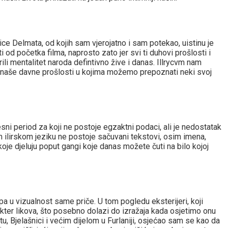
ice Delmata, od kojih sam vjerojatno i sam potekao, uistinu je
d početka filma, naprosto zato jer svi ti duhovi prošlosti i
orili mentalitet naroda defintivno žive i danas. Illrycvm nam
de naše davne prošlosti u kojima možemo prepoznati neki svoj
sni period za koji ne postoje egzaktni podaci, ali je nedostatak
m ilirskom jeziku ne postoje sačuvani tekstovi, osim imena,
oje djeluju poput gangi koje danas možete čuti na bilo kojoj
apa u vizualnost same priče. U tom pogledu eksterijeri, koji
rakter likova, što posebno dolazi do izražaja kada osjetimo onu
u, Bjelašnici i većim dijelom u Furlaniji, osjećao sam se kao da