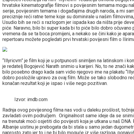
hrvatske kinematografije filmovi s povijesnim temama mogu nabro
serije, povijesnim temama i događajima drugih naroda, a mi sami i
preciznije reći ratne teme koje su dominirale u našim filmovima, 
Usudio bih se reći s razlogom jer ispada kao da ništa prije deve
piće. Naravno, bilo bi super kada bi to piće bilo dobro očuvano 
vremena da se ta boca promijeni, a nekako se čini kako je apar
repertoaru možete pogledati prvi hrvatski povijesni film o Ilirima
“Illyricvm” je film koji je u potpunosti snimljen na latinskom i
je redatelj Bogojević Narath snimio u karijeri. No, to ne znači ka
bilo posebno drago kada sam vidio njegovo ime na plakatu “Illy
dobro posložile upravo za ovaj film. Može se tako slobodno reći
konačan rezultat koji je ispao i više nego pozitivan.
Izvor: imdb.com
Radnja ovog povijesnog filma nas vodi u daleku prošlost, točnije
zavladati ovim područjem. Originalnost same ideje da se snimi ov
na trenutak moći osjetiti dio povijesti koja je utkana u naš DNA
Albanije uistinu je prebogata da bi stala u samo jedan dugometra
naprosto zato jer to i ne bi bilo moguće iz više razloga, ponajviš