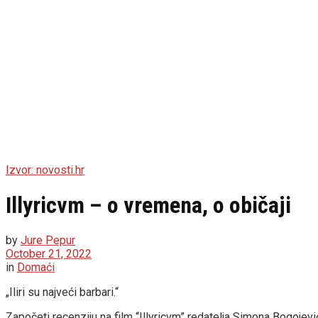
Izvor: novosti.hr
Illyricvm – o vremena, o običaji
by
Jure Pepur
October 21, 2022
in
Domaći
„Iliri su najveći barbari.“
Započeti recenziju na film “Illyricvm” redatelja Simona Bogojev