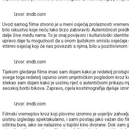
Izvor: imdb.com
Uvod samog filma stvorio je u meni osjećaj prolaznosti vremena. 
bilo iskustvo koje neću tako brzo zaboraviti. Autentičnost pred
dalje žive među nama. To je onaj povijesni i kulturološki identitet
upravo daje tu mogućnost da u onom ljudskom smislu osjećaja em
intimni osjećaj koji će nas povezati s njima, bilo u pozitivivnom
Izvor: imdb.com
Tijekom gledanja filma imao sam dojam kako je redatelj pristupi
svega toga redatelj ispunio onim umjetničkim pogledom kroz koji
stekao sam dojam kako je uistinu riječ o autentičnom prikazu mj
seoskoj borbi bikova. Zapravo, cijela kostimografija djeluje izn
Izvor: imdb.com
Filmski vremeplov kroz koji plovimo iznimno je uvjerljiv zahvalju
uistinu izgledaju spektakularno, i sami postaju jako važan dio f
oštrinu bure, iako se nalazimo u toplini kino dvorane. Dok sam g