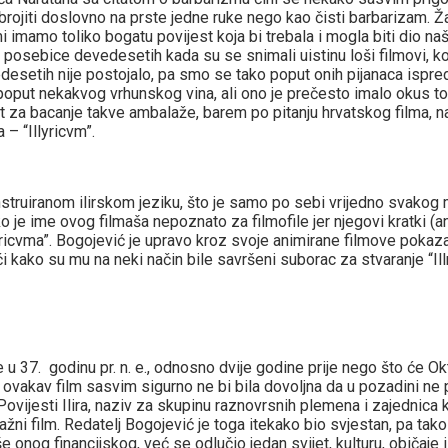
jiti doslovno na prste jedne ruke nego kao čisti barbarizam. Žalo
mamo toliko bogatu povijest koja bi trebala i mogla biti dio naše 
posebice devedesetih kada su se snimali uistinu loši filmovi, kod v
desetih nije postojalo, pa smo se tako poput onih pijanaca ispred
poput nekakvog vrhunskog vina, ali ono je prečesto imalo okus top
at za bacanje takve ambalaže, barem po pitanju hrvatskog filma, 
 – “Illyricvm”.
 konstruiranom ilirskom jeziku, što je samo po sebi vrijedno svako
ko je ime ovog filmaša nepoznato za filmofile jer njegovi kratki (an
ricvma”. Bogojević je upravo kroz svoje animirane filmove pokaz
 kako su mu na neki način bile savršeni suborac za stvaranje “Ill
 u 37. godinu pr. n. e., odnosno dvije godine prije nego što će Ok
akav film sasvim sigurno ne bi bila dovoljna da u pozadini ne post
. Povijesti Ilira, naziv za skupinu raznovrsnih plemena i zajednic
žni film. Redatelj Bogojević je toga itekako bio svjestan, pa tako 
e onog financijskog, već se odlučio jedan svijet, kulturu, običaje i 