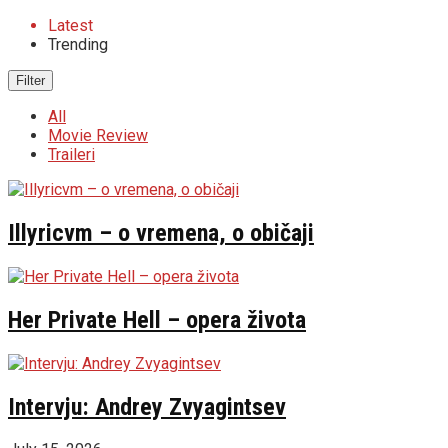
Latest
Trending
Filter
All
Movie Review
Traileri
Illyricvm – o vremena, o običaji
Her Private Hell – opera života
Intervju: Andrey Zvyagintsev