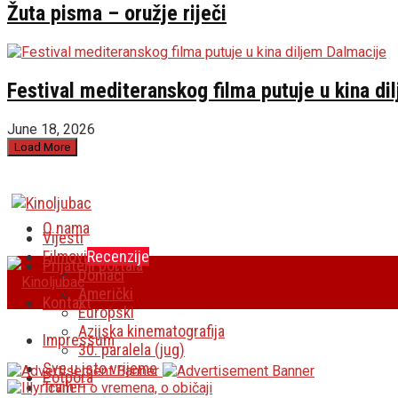
Žuta pisma – oružje riječi
Festival mediteranskog filma putuje u kina di
June 18, 2026
Load More
O nama
Vijesti
Filmovi
Recenzije
Prijatelji portala
Domaći
Američki
Kontakt
Europski
Azijska kinematografija
Impressum
30. paralela (jug)
Sve u isto vrijeme
Potpora
Traileri