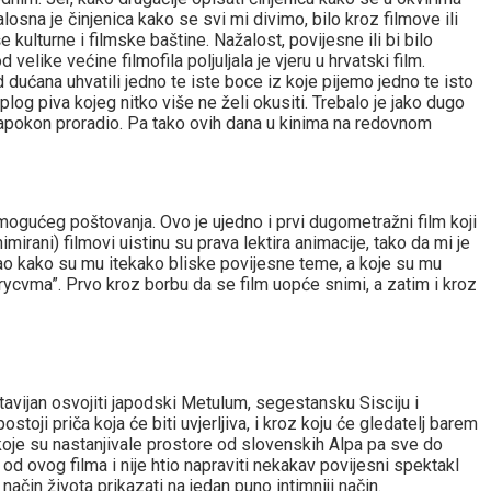
sna je činjenica kako se svi mi divimo, bilo kroz filmove ili
kulturne i filmske baštine. Nažalost, povijesne ili bi bilo
elike većine filmofila poljuljala je vjeru u hrvatski film.
 dućana uhvatili jedno te iste boce iz koje pijemo jedno te isto
log piva kojeg nitko više ne želi okusiti. Trebalo je jako dugo
napokon proradio. Pa tako ovih dana u kinima na redovnom
g mogućeg poštovanja. Ovo je ujedno i prvi dugometražni film koji
imirani) filmovi uistinu su prava lektira animacije, tako da mi je
ao kako su mu itekako bliske povijesne teme, a koje su mu
rycvma”. Prvo kroz borbu da se film uopće snimi, a zatim i kroz
tavijan osvojiti japodski Metulum, segestansku Sisciju i
oji priča koja će biti uvjerljiva, i kroz koju će gledatelj barem
a koje su nastanjivale prostore od slovenskih Alpa pa sve do
od ovog filma i nije htio napraviti nekakav povijesni spektakl
način života prikazati na jedan puno intimniji način.