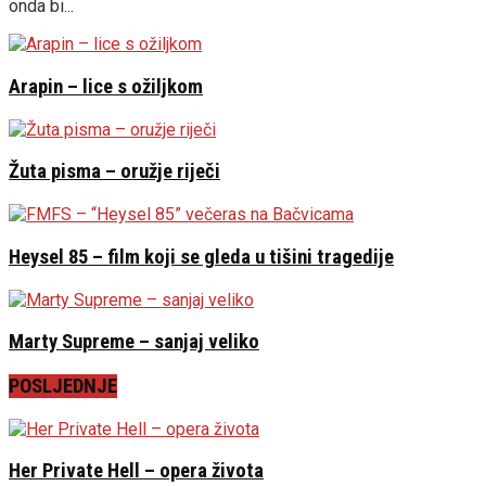
onda bi...
Arapin – lice s ožiljkom
Žuta pisma – oružje riječi
Heysel 85 – film koji se gleda u tišini tragedije
Marty Supreme – sanjaj veliko
POSLJEDNJE
Her Private Hell – opera života