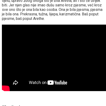
tijelu, upravo zbog onoga što je bila Aretha, ali i što će uvijek
biti. Jer njen glas nije imao dušu samo kroz pjesme, već kroz
sve ono što je ona bila kao osoba. Ona je bila pjesma, pjesma
je bila ona. Prekrasna, tužna, lijepa, karizmatična. Baš poput
pjesme, baš poput Arethe.