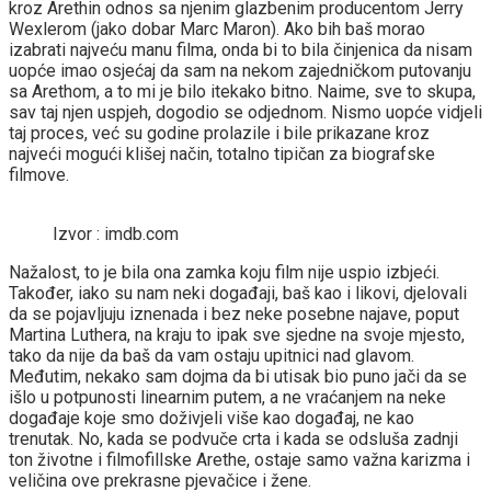
kroz Arethin odnos sa njenim glazbenim producentom Jerry
Wexlerom (jako dobar Marc Maron). Ako bih baš morao
izabrati najveću manu filma, onda bi to bila činjenica da nisam
uopće imao osjećaj da sam na nekom zajedničkom putovanju
sa Arethom, a to mi je bilo itekako bitno. Naime, sve to skupa,
sav taj njen uspjeh, dogodio se odjednom. Nismo uopće vidjeli
taj proces, već su godine prolazile i bile prikazane kroz
najveći mogući klišej način, totalno tipičan za biografske
filmove.
Izvor : imdb.com
Nažalost, to je bila ona zamka koju film nije uspio izbjeći.
Također, iako su nam neki događaji, baš kao i likovi, djelovali
da se pojavljuju iznenada i bez neke posebne najave, poput
Martina Luthera, na kraju to ipak sve sjedne na svoje mjesto,
tako da nije da baš da vam ostaju upitnici nad glavom.
Međutim, nekako sam dojma da bi utisak bio puno jači da se
išlo u potpunosti linearnim putem, a ne vraćanjem na neke
događaje koje smo doživjeli više kao događaj, ne kao
trenutak. No, kada se podvuče crta i kada se odsluša zadnji
ton životne i filmofillske Arethe, ostaje samo važna karizma i
veličina ove prekrasne pjevačice i žene.