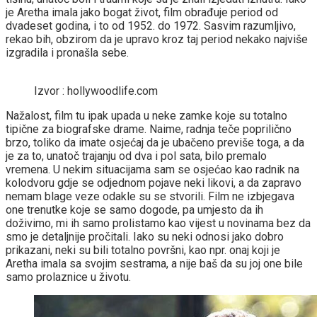
je Aretha imala jako bogat život, film obrađuje period od
dvadeset godina, i to od 1952. do 1972. Sasvim razumljivo,
rekao bih, obzirom da je upravo kroz taj period nekako najviše
izgradila i pronašla sebe.
Izvor : hollywoodlife.com
Nažalost, film tu ipak upada u neke zamke koje su totalno
tipične za biografske drame. Naime, radnja teče poprilično
brzo, toliko da imate osjećaj da je ubačeno previše toga, a da
je za to, unatoč trajanju od dva i pol sata, bilo premalo
vremena. U nekim situacijama sam se osjećao kao radnik na
kolodvoru gdje se odjednom pojave neki likovi, a da zapravo
nemam blage veze odakle su se stvorili. Film ne izbjegava
one trenutke koje se samo dogode, pa umjesto da ih
doživimo, mi ih samo prolistamo kao vijest u novinama bez da
smo je detaljnije pročitali. Iako su neki odnosi jako dobro
prikazani, neki su bili totalno površni, kao npr. onaj koji je
Aretha imala sa svojim sestrama, a nije baš da su joj one bile
samo prolaznice u životu.