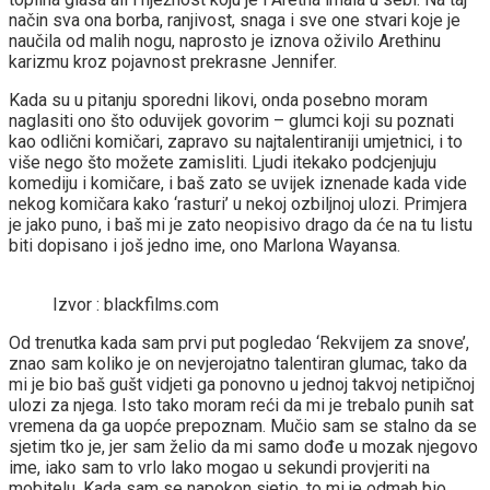
način sva ona borba, ranjivost, snaga i sve one stvari koje je
naučila od malih nogu, naprosto je iznova oživilo Arethinu
karizmu kroz pojavnost prekrasne Jennifer.
Kada su u pitanju sporedni likovi, onda posebno moram
naglasiti ono što oduvijek govorim – glumci koji su poznati
kao odlični komičari, zapravo su najtalentiraniji umjetnici, i to
više nego što možete zamisliti. Ljudi itekako podcjenjuju
komediju i komičare, i baš zato se uvijek iznenade kada vide
nekog komičara kako ‘rasturi’ u nekoj ozbiljnoj ulozi. Primjera
je jako puno, i baš mi je zato neopisivo drago da će na tu listu
biti dopisano i još jedno ime, ono Marlona Wayansa.
Izvor : blackfilms.com
Od trenutka kada sam prvi put pogledao ‘Rekvijem za snove’,
znao sam koliko je on nevjerojatno talentiran glumac, tako da
mi je bio baš gušt vidjeti ga ponovno u jednoj takvoj netipičnoj
ulozi za njega. Isto tako moram reći da mi je trebalo punih sat
vremena da ga uopće prepoznam. Mučio sam se stalno da se
sjetim tko je, jer sam želio da mi samo dođe u mozak njegovo
ime, iako sam to vrlo lako mogao u sekundi provjeriti na
mobitelu. Kada sam se napokon sjetio, to mi je odmah bio