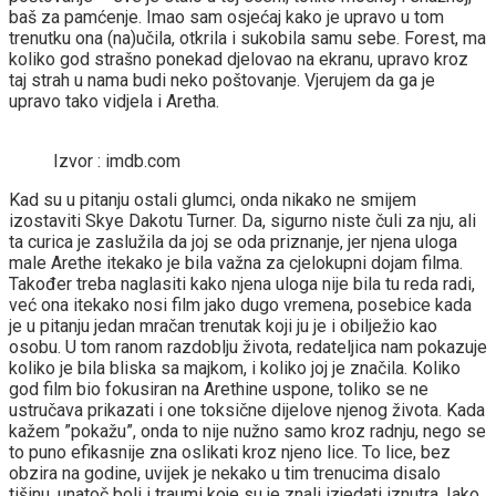
baš za pamćenje. Imao sam osjećaj kako je upravo u tom
trenutku ona (na)učila, otkrila i sukobila samu sebe. Forest, ma
koliko god strašno ponekad djelovao na ekranu, upravo kroz
taj strah u nama budi neko poštovanje. Vjerujem da ga je
upravo tako vidjela i Aretha.
Izvor : imdb.com
Kad su u pitanju ostali glumci, onda nikako ne smijem
izostaviti Skye Dakotu Turner. Da, sigurno niste čuli za nju, ali
ta curica je zaslužila da joj se oda priznanje, jer njena uloga
male Arethe itekako je bila važna za cjelokupni dojam filma.
Također treba naglasiti kako njena uloga nije bila tu reda radi,
već ona itekako nosi film jako dugo vremena, posebice kada
je u pitanju jedan mračan trenutak koji ju je i obilježio kao
osobu. U tom ranom razdoblju života, redateljica nam pokazuje
koliko je bila bliska sa majkom, i koliko joj je značila. Koliko
god film bio fokusiran na Arethine uspone, toliko se ne
ustručava prikazati i one toksične dijelove njenog života. Kada
kažem ”pokažu”, onda to nije nužno samo kroz radnju, nego se
to puno efikasnije zna oslikati kroz njeno lice. To lice, bez
obzira na godine, uvijek je nekako u tim trenucima disalo
tišinu, unatoč boli i traumi koje su je znali izjedati iznutra. Iako