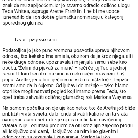
znak da mu zaplješćem, jer je stvarno odradio odlično ulogu
Teda Whitea, supruga Arethe Franklin. I ne bi me uopće
iznenadilo da i on dobije glumačku nominaciju u kategoriji
sporednog glumca.
Izvor : pagesix.com
Redateljica je jako puno vremena posvetila upravo njihovom
odnosu, što itekako ima smisla, obzirom da je kroz njega, ali i
neke druge odnose, upoznavala i mijenjala samu sebe kao
osobu. ‘Želim da pjevaš za mene’ – reći će joj Ted u jednoj
sceni. U tom trenutku mi smo na neki način prevareni, baš
poput Arethe, jer u tim riječima ne vidimo ništa loše. Dapače,
sretni smo da ih čujemo. Od ljubavi do mržnje – tako bismo
otprilike mogli nazvati pogled koji imamo prema Tedu, što
opet treba zahvaliti odličnoj glumačkoj roli Marlona Wayansa.
Na samom početku on djeluje kao netko tko će Arethi još bliže
približiti vrata svijeta, da bi onda shvatili kako je on ta vrata
namijenio samo sebi, dok je nju zamislio kao savršenog
vratara. Nije Ted imao problem da oni kroz njih zajedno prođu,
ali isključivo oni sami, i isključivo sa njim kao glavnim i
odgovorim za otvaranje i zatvaranje. Marlon je jako