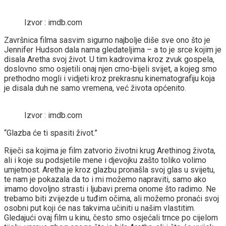
Izvor : imdb.com
Završnica filma sasvim sigurno najbolje diše sve ono što je
Jennifer Hudson dala nama gledateljima – a to je srce kojim je
disala Aretha svoj život. U tim kadrovima kroz zvuk gospela,
doslovno smo osjetili onaj njen crno-bijeli svijet, a kojeg smo
prethodno mogli i vidjeti kroz prekrasnu kinematografiju koja
je disala duh ne samo vremena, već života općenito.
Izvor : imdb.com
“Glazba će ti spasiti život.”
Riječi sa kojima je film zatvorio životni krug Arethinog života,
ali i koje su podsjetile mene i djevojku zašto toliko volimo
umjetnost. Aretha je kroz glazbu pronašla svoj glas u svijetu,
te nam je pokazala da to i mi možemo napraviti, samo ako
imamo dovoljno strasti i ljubavi prema onome što radimo. Ne
trebamo biti zvijezde u tuđim očima, ali možemo pronaći svoj
osobni put koji će nas takvima učiniti u našim vlastitim.
Gledajući ovaj film u kinu, često smo osjećali trnce po cijelom