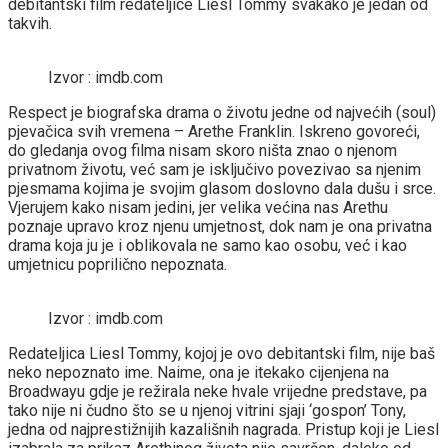
debitantski film redateljice Liesl Tommy svakako je jedan od
takvih.
Izvor : imdb.com
Respect je biografska drama o životu jedne od najvećih (soul)
pjevačica svih vremena – Arethe Franklin. Iskreno govoreći,
do gledanja ovog filma nisam skoro ništa znao o njenom
privatnom životu, već sam je isključivo povezivao sa njenim
pjesmama kojima je svojim glasom doslovno dala dušu i srce.
Vjerujem kako nisam jedini, jer velika većina nas Arethu
poznaje upravo kroz njenu umjetnost, dok nam je ona privatna
drama koja ju je i oblikovala ne samo kao osobu, već i kao
umjetnicu poprilično nepoznata.
Izvor : imdb.com
Redateljica Liesl Tommy, kojoj je ovo debitantski film, nije baš
neko nepoznato ime. Naime, ona je itekako cijenjena na
Broadwayu gdje je režirala neke hvale vrijedne predstave, pa
tako nije ni čudno što se u njenoj vitrini sjaji ‘gospon’ Tony,
jedna od najprestižnijih kazališnih nagrada. Pristup koji je Liesl