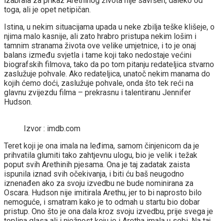
izabrala za prikaz Arethinog života nije savršen, daleko od
toga, ali je opet netipičan.
Istina, u nekim situacijama upada u neke zbilja teške klišeje, o
njima malo kasnije, ali zato hrabro pristupa nekim lošim i
tamnim stranama života ove velike umjetnice, i to je onaj
balans između svjetla i tame koji tako nedostaje većini
biografskih filmova, tako da po tom pitanju redateljica stvarno
zaslužuje pohvale. Ako redateljica, unatoč nekim manama do
kojih ćemo doći, zaslužuje pohvale, onda što tek reći na
glavnu zvijezdu filma – prekrasnu i talentiranu Jennifer
Hudson.
Izvor : imdb.com
Teret koji je ona imala na leđima, samom činjenicom da je
prihvatila glumiti tako zahtjevnu ulogu, bio je velik i težak
poput svih Arethinih pjesama. Ona je taj zadatak zaista
ispunila iznad svih očekivanja, i biti ću baš neugodno
iznenađen ako za svoju izvedbu ne bude nominirana za
Oscara. Hudson nije imitirala Arethu, jer to bi naprosto bilo
nemoguće, i smatram kako je to odmah u startu bio dobar
pristup. Ono što je ona dala kroz svoju izvedbu, prije svega je
toplina glasa ali i nježnost koju je i Aretha imala u sebi. Na taj