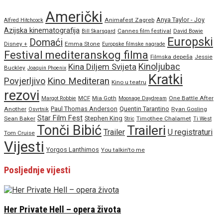
Američki
Anya Taylor - Joy
Animafest Zagreb
Alfred Hitchcock
Azijska kinematografija
Cannes film festival
Bill Skarsgard
David Bowie
Europski
Domaći
Disney +
Emma Stone
Europske filmske nagrade
Festival mediteranskog filma
Filmska depeša
Jessie
Kinoljubac
Kina Diljem Svijeta
Buckley
Joaquin Phoenix
Kratki
Povjerljivo
Kino Mediteran
Kino u teatru
rezovi
MCF
Mia Goth
One Battle After
Margot Robbie
Moonage Daydream
Paul Thomas Anderson
Quentin Tarantino
Another
Ryan Gosling
Osvrtnik
Star Film Fest
Stephen King
Sean Baker
Timothee Chalamet
Stric
Ti West
Tonči Bibić
Traileri
Trailer
U registraturi
Tom Cruise
Vijesti
Yorgos Lanthimos
You talkin'to me
Posljednje vijesti
Her Private Hell – opera života