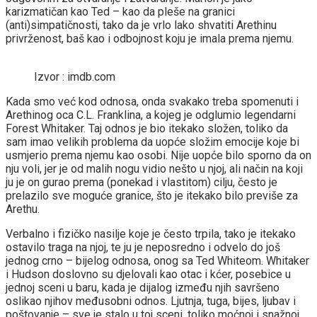
karizmatičan kao Ted – kao da pleše na granici
(anti)simpatičnosti, tako da je vrlo lako shvatiti Arethinu
privrženost, baš kao i odbojnost koju je imala prema njemu.
Izvor : imdb.com
Kada smo već kod odnosa, onda svakako treba spomenuti i
Arethinog oca C.L. Franklina, a kojeg je odglumio legendarni
Forest Whitaker. Taj odnos je bio itekako složen, toliko da
sam imao velikih problema da uopće složim emocije koje bi
usmjerio prema njemu kao osobi. Nije uopće bilo sporno da on
nju voli, jer je od malih nogu vidio nešto u njoj, ali način na koji
ju je on gurao prema (ponekad i vlastitom) cilju, često je
prelazilo sve moguće granice, što je itekako bilo previše za
Arethu.
Verbalno i fizičko nasilje koje je često trpila, tako je itekako
ostavilo traga na njoj, te ju je neposredno i odvelo do još
jednog crno – bijelog odnosa, onog sa Ted Whiteom. Whitaker
i Hudson doslovno su djelovali kao otac i kćer, posebice u
jednoj sceni u baru, kada je dijalog između njih savršeno
oslikao njihov međusobni odnos. Ljutnja, tuga, bijes, ljubav i
poštovanje – sve je stalo u toj sceni, toliko moćnoj i snažnoj,