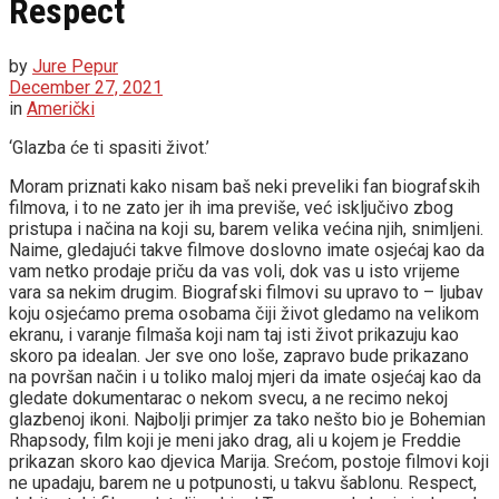
Respect
by
Jure Pepur
December 27, 2021
in
Američki
‘Glazba će ti spasiti život.’
Moram priznati kako nisam baš neki preveliki fan biografskih
filmova, i to ne zato jer ih ima previše, već isključivo zbog
pristupa i načina na koji su, barem velika većina njih, snimljeni.
Naime, gledajući takve filmove doslovno imate osjećaj kao da
vam netko prodaje priču da vas voli, dok vas u isto vrijeme
vara sa nekim drugim. Biografski filmovi su upravo to – ljubav
koju osjećamo prema osobama čiji život gledamo na velikom
ekranu, i varanje filmaša koji nam taj isti život prikazuju kao
skoro pa idealan. Jer sve ono loše, zapravo bude prikazano
na površan način i u toliko maloj mjeri da imate osjećaj kao da
gledate dokumentarac o nekom svecu, a ne recimo nekoj
glazbenoj ikoni. Najbolji primjer za tako nešto bio je Bohemian
Rhapsody, film koji je meni jako drag, ali u kojem je Freddie
prikazan skoro kao djevica Marija. Srećom, postoje filmovi koji
ne upadaju, barem ne u potpunosti, u takvu šablonu. Respect,