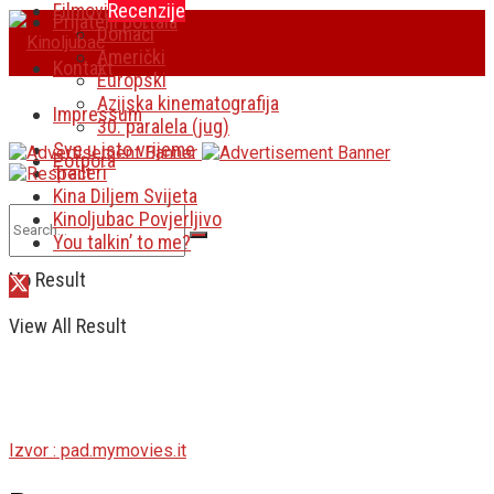
Filmovi
Recenzije
Prijatelji portala
Domaći
Američki
Kontakt
Europski
Azijska kinematografija
Impressum
30. paralela (jug)
Sve u isto vrijeme
Potpora
Traileri
Kina Diljem Svijeta
Kinoljubac Povjerljivo
You talkin’ to me?
No Result
View All Result
Izvor : pad.mymovies.it