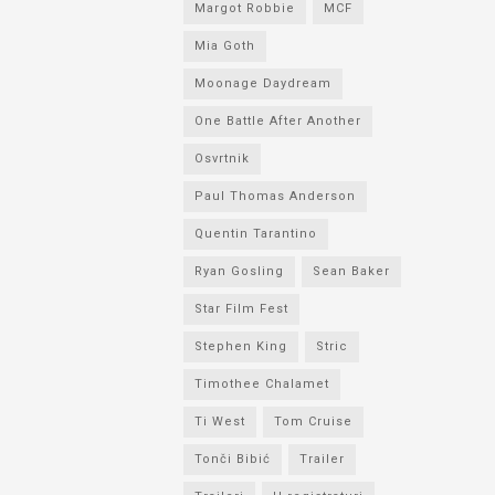
Margot Robbie
MCF
Mia Goth
Moonage Daydream
One Battle After Another
Osvrtnik
Paul Thomas Anderson
Quentin Tarantino
Ryan Gosling
Sean Baker
Star Film Fest
Stephen King
Stric
Timothee Chalamet
Ti West
Tom Cruise
Tonči Bibić
Trailer