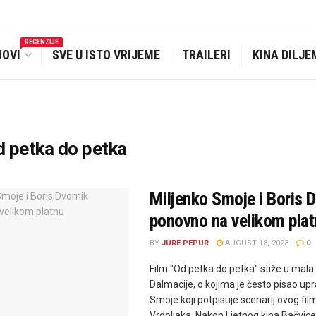
RECENZIJE
MOVI
SVE U ISTO VRIJEME
TRAILERI
KINA DILJE
 petka do petka
Miljenko Smoje i Boris D
ponovno na velikom pla
BY
JURE PEPUR
AUGUST 18, 2023
0
Film "Od petka do petka" stiže u mala
Dalmacije, o kojima je često pisao up
Smoje koji potpisuje scenarij ovog fi
Vrdoljaka. Nakon Ljetnog kina Bačvice