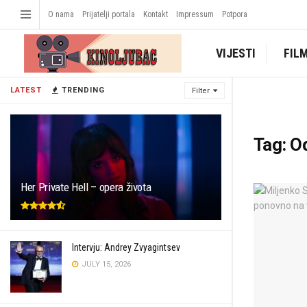
O nama
Prijatelji portala
Kontakt
Impressum
Potpora
VIJESTI
FIL
LATEST
TRENDING
Filter
Tag:
Od
Her Private Hell – opera života
Intervju: Andrey Zvyagintsev
JULY 15, 2026