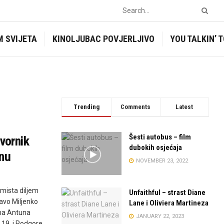
M SVIJETA
KINOLJUBAC POVJERLJIVO
YOU TALKIN’ 
Trending
Comments
Latest
Šesti autobus – film
vornik
dubokih osjećaja
tnu
NOVEMBER 23, 2022
 mista diljem
Unfaithful – strast Diane
ravo Miljenko
Lane i Oliviera Martineza
lma Antuna
JANUARY 22, 2023
 19. i Podgore