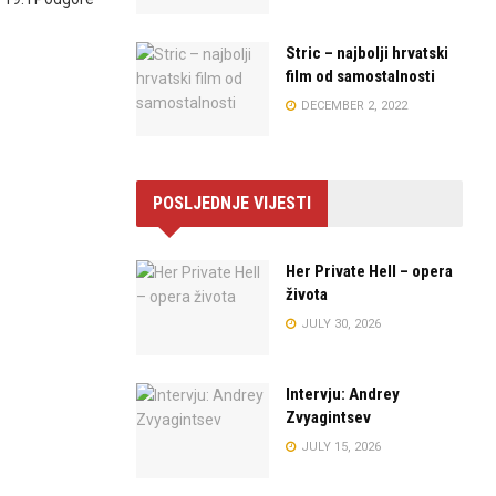
Stric – najbolji hrvatski
film od samostalnosti
DECEMBER 2, 2022
POSLJEDNJE VIJESTI
Her Private Hell – opera
života
JULY 30, 2026
Intervju: Andrey
Zvyagintsev
JULY 15, 2026