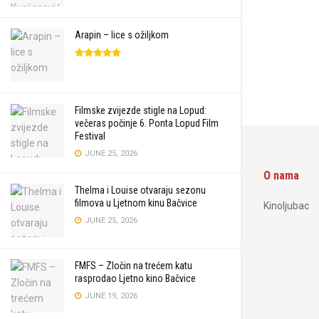
Arapin – lice s ožiljkom
Filmske zvijezde stigle na Lopud:
večeras počinje 6. Ponta Lopud Film
Festival
JUNE 25, 2026
O nama
Thelma i Louise otvaraju sezonu
filmova u Ljetnom kinu Bačvice
Kinoljubac
JUNE 25, 2026
FMFS – Zločin na trećem katu
rasprodao Ljetno kino Bačvice
JUNE 19, 2026